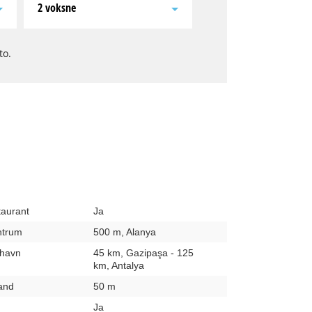
2 voksne
to.
taurant
Ja
entrum
500 m, Alanya
fthavn
45 km, Gazipaşa - 125
km, Antalya
rand
50 m
Ja