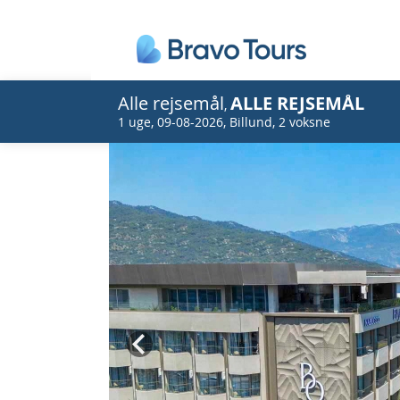
Alle rejsemål
ALLE REJSEMÅL
,
1 uge
,
09-08-2026
,
Billund
,
2 voksne
Prev