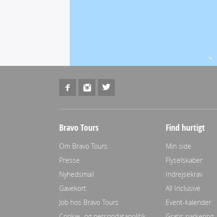
Bravo Tours
Find hurtigt
Om Bravo Tours
Min side
Presse
Flyselskaber
Nyhedsmail
Indrejsekrav
Gavekort
All Inclusive
Job hos Bravo Tours
Event-kalender
Cookie- og persondatapolitik
Gratis parkering