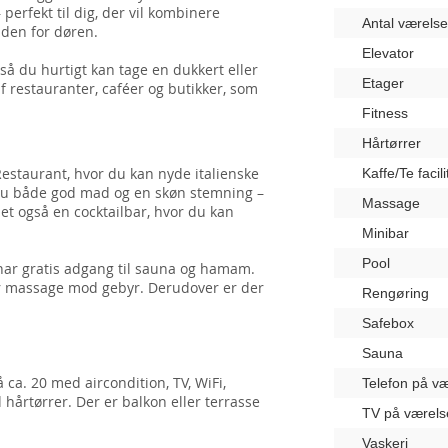
rfekt til dig, der vil kombinere
Antal værelse
uden for døren.
Elevator
så du hurtigt kan tage en dukkert eller
Etager
 restauranter, caféer og butikker, som
Fitness
Hårtørrer
Restaurant, hvor du kan nyde italienske
Kaffe/Te facili
r du både god mad og en skøn stemning –
Massage
let også en cocktailbar, hvor du kan
Minibar
Pool
 har gratis adgang til sauna og hamam.
or massage mod gebyr. Derudover er der
Rengøring
Safebox
Sauna
ca. 20 med aircondition, TV, WiFi,
Telefon på væ
hårtørrer. Der er balkon eller terrasse
TV på værels
Vaskeri