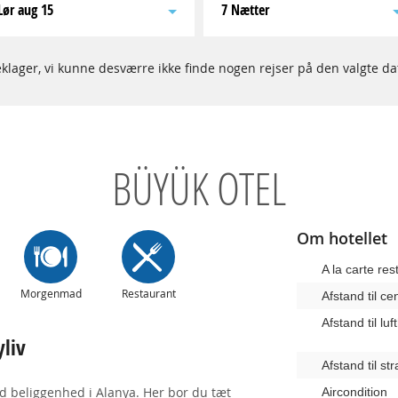
lør aug 15
7 Nætter
klager, vi kunne desværre ikke finde nogen rejser på den valgte da
BÜYÜK OTEL
Om hotellet
A la carte res
Morgenmad
Restaurant
Afstand til c
Afstand til lu
liv
Afstand til st
d beliggenhed i Alanya. Her bor du tæt
Aircondition