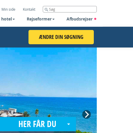
Min side
Kontakt
 hotel
Rejseformer
Afbudsrejser
ÆNDRE DIN SØGNING
Next
HER FÅR DU