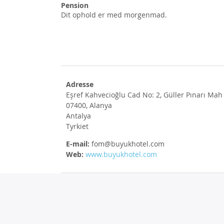
Pension
Dit ophold er med morgenmad.
Adresse
Eşref Kahvecioğlu Cad No: 2, Güller Pınarı Mah
07400, Alanya
Antalya
Tyrkiet
E-mail:
fom@buyukhotel.com
Web:
www.buyukhotel.com