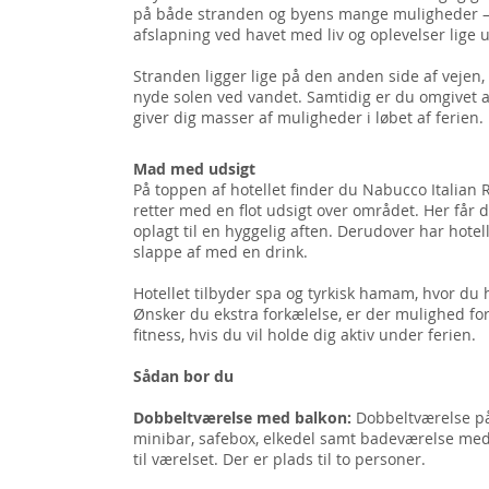
på både stranden og byens mange muligheder – pe
afslapning ved havet med liv og oplevelser lige 
Stranden ligger lige på den anden side af vejen, 
nyde solen ved vandet. Samtidig er du omgivet af
giver dig masser af muligheder i løbet af ferien.
Mad med udsigt
På toppen af hotellet finder du Nabucco Italian 
retter med en flot udsigt over området. Her få
oplagt til en hyggelig aften. Derudover har hotel
slappe af med en drink.
Hotellet tilbyder spa og tyrkisk hamam, hvor du
Ønsker du ekstra forkælelse, er der mulighed f
fitness, hvis du vil holde dig aktiv under ferien.
Sådan bor du
Dobbeltværelse med balkon:
Dobbeltværelse på 
minibar, safebox, elkedel samt badeværelse med 
til værelset. Der er plads til to personer.