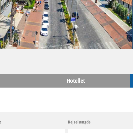
Hotellet
o
Rejselængde