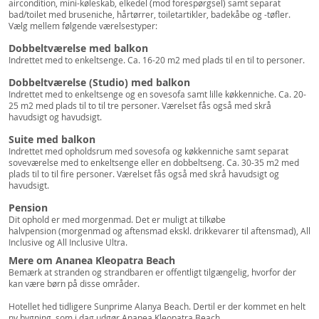
aircondition, mini-køleskab, elkedel (mod forespørgsel) samt separat
bad/toilet med bruseniche, hårtørrer, toiletartikler, badekåbe og -tøfler.
Vælg mellem følgende værelsestyper:
Dobbeltværelse med balkon
Indrettet med to enkeltsenge. Ca. 16-20 m2 med plads til en til to personer.
Dobbeltværelse (Studio) med balkon
Indrettet med to enkeltsenge og en sovesofa samt lille køkkenniche. Ca. 20-
25 m2 med plads til to til tre personer. Værelset fås også med skrå
havudsigt og havudsigt.
Suite med balkon
Indrettet med opholdsrum med sovesofa og køkkenniche samt separat
soveværelse med to enkeltsenge eller en dobbeltseng. Ca. 30-35 m2 med
plads til to til fire personer. Værelset fås også med skrå havudsigt og
havudsigt.
Pension
Dit ophold er med morgenmad. Det er muligt at tilkøbe
halvpension (morgenmad og aftensmad ekskl. drikkevarer til aftensmad), All
Inclusive og All Inclusive Ultra.
Mere om
Ananea Kleopatra Beach
Bemærk at stranden og strandbaren er offentligt tilgængelig, hvorfor der
kan være børn på disse områder.
Hotellet hed tidligere Sunprime Alanya Beach. Dertil er der kommet en helt
ny bygning, som i dag udgør Ananea Kleopatra Beach.