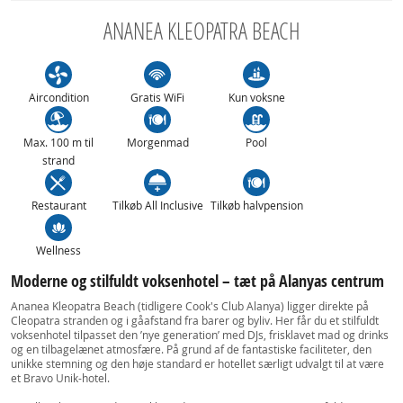
ANANEA KLEOPATRA BEACH
Aircondition
Gratis WiFi
Kun voksne
Max. 100 m til
Morgenmad
Pool
strand
Restaurant
Tilkøb All Inclusive
Tilkøb halvpension
Wellness
Moderne og stilfuldt voksenhotel – tæt på Alanyas centrum
Ananea Kleopatra Beach (tidligere Cook's Club Alanya) ligger direkte på
Cleopatra stranden og i gåafstand fra barer og byliv. Her får du et stilfuldt
voksenhotel tilpasset den ’nye generation’ med DJs, frisklavet mad og drinks
og en tilbagelænet atmosfære. På grund af de fantastiske faciliteter, den
unikke stemning og den høje standard er hotellet særligt udvalgt til at være
et Bravo Unik-hotel.