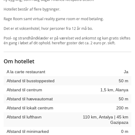
Hotellet består af flere bygninger.
Rage Room samt virtual reality game room er mod betaling.
Det er et voksenhotel, hvor personer fra 12 år må bo.
Pool- og strandhåndklæder er på værelset ved ankomst og kan gratis skiftes
én gang i løbet af dit ophold. herefter goster det ca. 2 euro pr. skift.
Om hotellet
A la carte restaurant
Ja
Afstand til busstoppested
50 m
Afstand til centrum
1,5 km, Alanya
Afstand til hæveautomat
50 m
Afstand til lokalt centrum
200 m
Afstand til lufthavn
110 km, Antalya | 45 km
Gazipaza
Afstand til minimarked
0 m