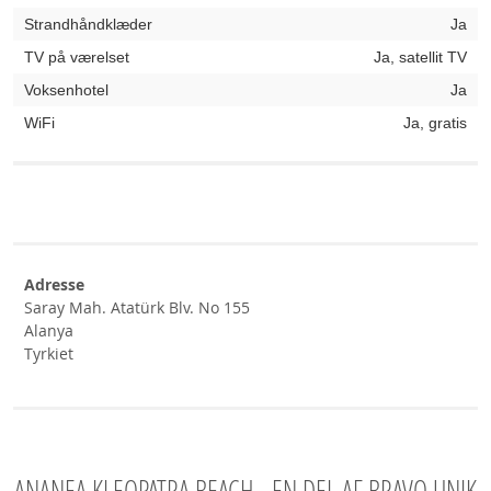
Strandhåndklæder
Ja
TV på værelset
Ja, satellit TV
Voksenhotel
Ja
WiFi
Ja, gratis
Adresse
Saray Mah. Atatürk Blv. No 155
Alanya
Tyrkiet
ANANEA KLEOPATRA BEACH - EN DEL AF BRAVO UNIK