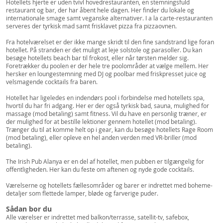
Hotellets hjerte er uden tvivl hovedrestauranten, en stemningsfuld
restaurant og bar, der har åbent hele dagen. Her finder du lokale og
internationale smage samt veganske alternativer. I a la carte-restauranten
serveres der tyrkisk mad samt frisklavet pizza fra pizzaovnen.
Fra hotelværelset er der ikke mange skridt til den fine sandstrand lige foran
hotellet. På stranden er det muligt at leje solstole og parasoller. Du kan
besøge hotellets beach bar til frokost, eller når tørsten melder sig.
Foretrækker du poolen er der hele tre poolområder at vælge mellem. Her
hersker en loungestemning med DJ og poolbar med friskpresset juice og
velsmagende cocktails fra baren.
Hotellet har ligeledes en indendørs pool i forbindelse med hotellets spa,
hvortil du har fri adgang. Her er der også tyrkisk bad, sauna, mulighed for
massage (mod betaling) samt fitness. Vil du have en personlig træner, er
der mulighed for at bestille lektioner gennem hotellet (mod betaling).
Trænger du til at komme helt op i gear, kan du besøge hotellets Rage Room
(mod betaling), eller opleve en hel anden verden med VR-briller (mod
betaling).
The Irish Pub Alanya er en del af hotellet, men pubben er tilgængelig for
offentligheden. Her kan du feste om aftenen og nyde gode cocktails.
Værelserne og hotellets fællesområder og barer er indrettet med boheme-
detaljer som flettede lamper, bløde og farverige puder.
Sådan bor du
Alle værelser er indrettet med balkon/terrasse, satellit-tv, safebox,