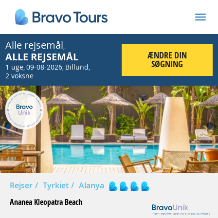
Alle rejsemål
,
ÆNDRE DIN
ALLE REJSEMÅL
SØGNING
1 uge
09-08-2026
Billund
,
,
,
2 voksne
Prev
Nex
Rejser
Tyrkiet
Alanya
Ananea Kleopatra Beach