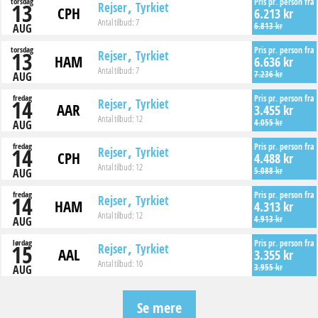
torsdag
Pris pr. person fra
13
Rejser
Tyrkiet
CPH
6.213 kr
Antal tilbud:
7
6.813 kr
AUG
torsdag
Pris pr. person fra
13
Rejser
Tyrkiet
HAM
6.636 kr
Antal tilbud:
7
7.236 kr
AUG
fredag
Pris pr. person fra
14
Rejser
Tyrkiet
AAR
3.455 kr
Antal tilbud:
12
4.055 kr
AUG
fredag
Pris pr. person fra
14
Rejser
Tyrkiet
CPH
4.488 kr
Antal tilbud:
12
5.088 kr
AUG
fredag
Pris pr. person fra
14
Rejser
Tyrkiet
HAM
4.313 kr
Antal tilbud:
12
4.913 kr
AUG
lørdag
Pris pr. person fra
15
Rejser
Tyrkiet
AAL
3.355 kr
Antal tilbud:
10
3.955 kr
AUG
Se mere