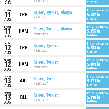
Antal tilbud:
3
5.125 kr
AUG
tirsdag
Pris pr. person fra
11
Rejser
Tyrkiet
Alanya
CPH
5.582 kr
Antal tilbud:
3
6.182 kr
AUG
tirsdag
Pris pr. person fra
11
Rejser
Tyrkiet
Alanya
HAM
5.855 kr
Antal tilbud:
3
6.455 kr
AUG
onsdag
Pris pr. person fra
12
Rejser
Tyrkiet
CPH
5.283 kr
Antal tilbud:
5
5.883 kr
AUG
onsdag
Pris pr. person fra
12
Rejser
Tyrkiet
HAM
5.481 kr
Antal tilbud:
5
6.081 kr
AUG
torsdag
Pris pr. person fra
13
Rejser
Tyrkiet
AAL
5.671 kr
Antal tilbud:
7
6.271 kr
AUG
torsdag
Pris pr. person fra
13
Rejser
Tyrkiet
BLL
5.418 kr
Antal tilbud:
7
6.018 kr
AUG