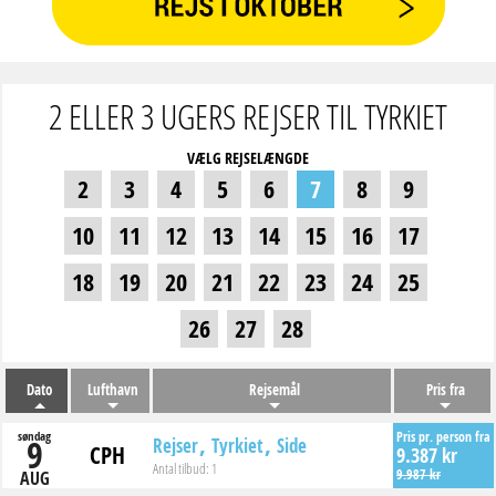
2 ELLER 3 UGERS REJSER TIL TYRKIET
VÆLG REJSELÆNGDE
2
3
4
5
6
7
8
9
10
11
12
13
14
15
16
17
18
19
20
21
22
23
24
25
26
27
28
Dato
Lufthavn
Rejsemål
Pris fra
søndag
Pris pr. person fra
9
Rejser
Tyrkiet
Side
CPH
9.387 kr
Antal tilbud:
1
9.987 kr
AUG