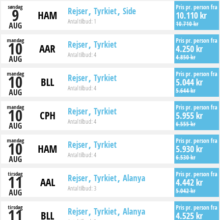
søndag
Pris pr. person fra
9
Rejser
Tyrkiet
Side
HAM
10.110 kr
Antal tilbud:
1
10.710 kr
AUG
mandag
Pris pr. person fra
10
Rejser
Tyrkiet
AAR
4.250 kr
Antal tilbud:
4
4.850 kr
AUG
mandag
Pris pr. person fra
10
Rejser
Tyrkiet
BLL
5.044 kr
Antal tilbud:
4
5.644 kr
AUG
mandag
Pris pr. person fra
10
Rejser
Tyrkiet
CPH
5.955 kr
Antal tilbud:
4
6.555 kr
AUG
mandag
Pris pr. person fra
10
Rejser
Tyrkiet
HAM
5.930 kr
Antal tilbud:
4
6.530 kr
AUG
tirsdag
Pris pr. person fra
11
Rejser
Tyrkiet
Alanya
AAL
4.442 kr
Antal tilbud:
3
5.042 kr
AUG
tirsdag
Pris pr. person fra
11
Rejser
Tyrkiet
Alanya
BLL
4.525 kr