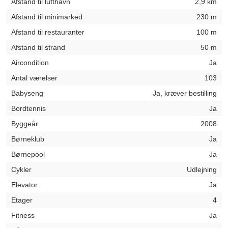
Afstand til lufthavn
2,9 km
Afstand til minimarked
230 m
Afstand til restauranter
100 m
Afstand til strand
50 m
Aircondition
Ja
Antal værelser
103
Babyseng
Ja, kræver bestilling
Bordtennis
Ja
Byggeår
2008
Børneklub
Ja
Børnepool
Ja
Cykler
Udlejning
Elevator
Ja
Etager
4
Fitness
Ja