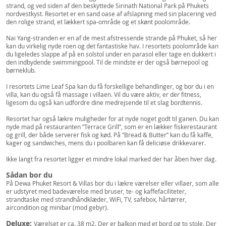
strand, og ved siden af den beskyttede Sirinath National Park på Phukets
nordvestkyst. Resortet er en sand oase af afslapning med sin placering ved
den rolige strand, et lækkert spa-område og et skønt poolområde.
Nai Yang-stranden er en af de mest afstressende strande på Phuket, så her
kan du virkelig nyde roen og det fantastiske hav. I resortets poolområde kan
du ligeledes slappe af på en solstol under en parasol eller tage en dukkert i
den indbydende swimmingpool. Til de mindste er der også børnepool og
børneklub.
I resortets Lime Leaf Spa kan du få forskellige behandlinger, og bor du i en
villa, kan du også få massage i villaen. Vil du være aktiv, er der fitness,
ligesom du også kan udfordre dine medrejsende til et slag bordtennis.
Resortet har også lækre muligheder for at nyde noget godt til ganen. Du kan
nyde mad på restauranten ”Terrace Grill”, som er en lækker fiskerestaurant
og grill, der både serverer fisk og kød. På ”Bread & Butter” kan du få kaffe,
kager og sandwiches, mens du i poolbaren kan få deliciøse drikkevarer.
Ikke langt fra resortet ligger et mindre lokal marked der har åben hver dag.
Sådan bor du
På Dewa Phuket Resort & Villas bor du i lækre værelser eller villaer, som alle
er udstyret med badeværelse med bruser, te- og kaffefaciliteter,
strandtaske med strandhåndklæder, WiFi, TV, safebox, hårtørrer,
aircondition og minibar (mod gebyr).
Deluxe:
Værelset er ca. 38 m2. Der er balkon med et bord og to stole. Der