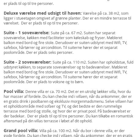
er plads til op til tre personer.
Deluxe værelse med udsigt til haven:
Værelse på ca. 38 m2, som
ligger i stueetagen omgivet af grønne planter. Der er en mindre terrasse til
værelset. Der er plads til op til tre personer.
Suite - 1 soveværelse:
Suite på ca. 67 m2. Suiten har separat
soveværelse, køkken med faciliteter som køleskab og fryser. Møbleret
balkon med bord og fire stole. Derudover er suiten udstyret med Wifi, TV,
safebox, hårtørrer og aircondition. Til suiterne hører der et separat
poolområde. Der er plads seks personer.
Suite - 2 soveværelser:
Suite på ca. 110 m2. Suiten har opholdstue, fuld
udstyret køkken, to separate soveværelser og to badeværelser. Møbleret
balkon med bord og fire stole. Derudover er suiten udstyret med Wifi, TV,
safebox, hårtørrer og aircondition. Til suiterne hører der et separat
poolområde. Der er plads to voksne og to børn.
Pool villa:
Denne villa er ca. 70 m2. Det er en utrolig lækker villa, hvor du
har masser af fordele. Du kan checke ind i villaen, når du ankommer, der er
en gratis drink i poolbaren og eksklusiv morgenmadsmenu. Selve villaen har
et opholdsområde med sofaer og TV, og det bedste er den rummelige
terrasse med bord og stolle, og hvor der er privat pool. På badeværelset er
der badekar. Der er plads til op til tre personer. Du kan tilkøbe en romantisk
aftensmad på din villas terrasse i løbet af dit ophold.
Grand pool villa:
Villa på ca. 100 m2. Når du bor i denne villa, er der
gode fordele. Du kan checke ind i villaen, når du ankommer, der er en gratis