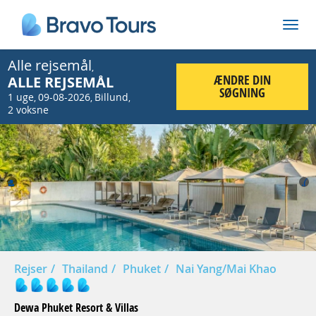
Alle rejsemål
,
ÆNDRE DIN
ALLE REJSEMÅL
SØGNING
1 uge
09-08-2026
Billund
,
,
,
2 voksne
Prev
Nex
Rejser
Thailand
Phuket
Nai Yang/Mai Khao
Dewa Phuket Resort & Villas