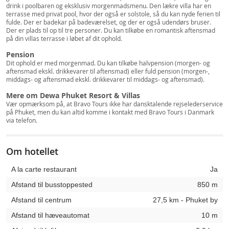
drink i poolbaren og eksklusiv morgenmadsmenu. Den lækre villa har en
terrasse med privat pool, hvor der også er solstole, så du kan nyde ferien til
fulde. Der er badekar på badeværelset, og der er også udendørs bruser.
Der er plads til op til tre personer. Du kan tilkøbe en romantisk aftensmad
på din villas terrasse i løbet af dit ophold.
Pension
Dit ophold er med morgenmad. Du kan tilkøbe halvpension (morgen- og
aftensmad ekskl. drikkevarer til aftensmad) eller fuld pension (morgen-,
middags- og aftensmad ekskl. drikkevarer til middags- og aftensmad).
Mere om Dewa Phuket Resort & Villas
Vær opmærksom på, at Bravo Tours ikke har dansktalende rejselederservice
på Phuket, men du kan altid komme i kontakt med Bravo Tours i Danmark
via telefon.
Om hotellet
A la carte restaurant
Ja
Afstand til busstoppested
850 m
Afstand til centrum
27,5 km - Phuket by
Afstand til hæveautomat
10 m