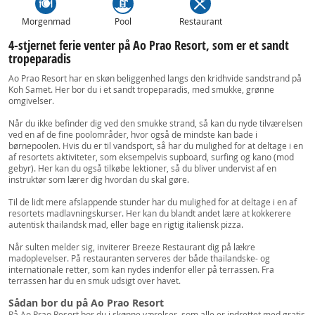
Morgenmad
Pool
Restaurant
4-stjernet ferie venter på Ao Prao Resort, som er et sandt
tropeparadis
Ao Prao Resort har en skøn beliggenhed langs den kridhvide sandstrand på
Koh Samet. Her bor du i et sandt tropeparadis, med smukke, grønne
omgivelser.
Når du ikke befinder dig ved den smukke strand, så kan du nyde tilværelsen
ved en af de fine poolområder, hvor også de mindste kan bade i
børnepoolen. Hvis du er til vandsport, så har du mulighed for at deltage i en
af resortets aktiviteter, som eksempelvis supboard, surfing og kano (mod
gebyr). Her kan du også tilkøbe lektioner, så du bliver undervist af en
instruktør som lærer dig hvordan du skal gøre.
Til de lidt mere afslappende stunder har du mulighed for at deltage i en af
resortets madlavningskurser. Her kan du blandt andet lære at kokkerere
autentisk thailandsk mad, eller bage en rigtig italiensk pizza.
Når sulten melder sig, inviterer Breeze Restaurant dig på lækre
madoplevelser. På restauranten serveres der både thailandske- og
internationale retter, som kan nydes indenfor eller på terrassen. Fra
terrassen har du en smuk udsigt over havet.
Sådan bor du på Ao Prao Resort
På Ao Prao Resort bor du i skønne værelser, som alle er indrettet med gratis