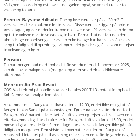
rådighed til opredning evt. børn – det gælder også, selvom du rejser to
voksne og to børn.
Premier Bayview Hillside:
Fine og lyse værelser på ca. 30 m2. Til
værelset er der en balkon eller terrasse. Disse værelser ligger på hotellets
øvre etager, og der er derfor trappe op til værelset. På værelset kan der bo
op til tre voksne eller to voksne og to børn. Bemærk at der foruden den
almindelige dobbeltseng eller evt. to enkeltsenge kun kan stilles én ekstra
seng til rådighed til opredning evt. børn – det gælder også, selvom du rejser
to voksne og to børn.
Pension
Du har morgenmad med i opholdet. Rejser du efter d. 1. november 2025,
kan du tilkøbe halvpension (morgen- og aftensmad ekskl. drikkevarer til
aftensmad.)
Mere om Ao Prao Resort
OBS: Ved tjek ind på hotellet skal der betales 200 THB kontant for ophold i
Koh Samed Nationalparkområdet.
Ankommer du til Bangkok Lufthavn efter kl. 12.00, er det ikke muligt at nå
færgen til Koh Samet på ankomstdagen. Første nat overnatter du derfor i
Bangkok på Amaranth Hotel tæt på lufthavnen og rejser videre til øen den
efterfølgende dag. Har du afrejse fra Bangkok Lufthavn før kl. 15.00, er det
nødvendigt at forlade Koh Samet dagen før afrejse, da færgen ikke går så
tidligt om morgenen. Den sidste nat overnatter du derfor i Bangkok på
Amaranth Hotel tæt på lufthavnen og rejser hjem den efterfølgende dag. Du
kan benytte Amaranth Hotels gratis shuttlebus til lufthavnen.