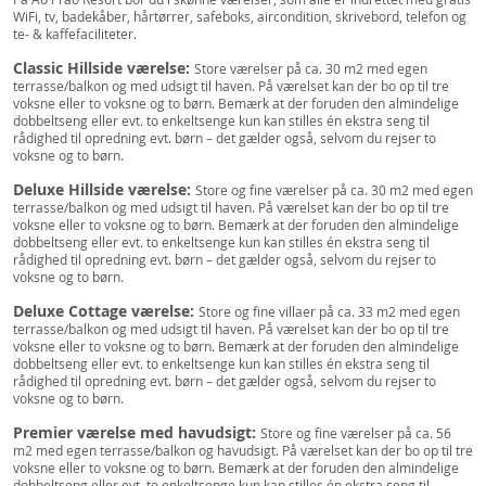
WiFi, tv, badekåber, hårtørrer, safeboks, aircondition, skrivebord, telefon og
te- & kaffefaciliteter.
Classic Hillside værelse:
Store værelser på ca. 30 m2 med egen
terrasse/balkon og med udsigt til haven. På værelset kan der bo op til tre
voksne eller to voksne og to børn. Bemærk at der foruden den almindelige
dobbeltseng eller evt. to enkeltsenge kun kan stilles én ekstra seng til
rådighed til opredning evt. børn – det gælder også, selvom du rejser to
voksne og to børn.
Deluxe Hillside værelse:
Store og fine værelser på ca. 30 m2 med egen
terrasse/balkon og med udsigt til haven. På værelset kan der bo op til tre
voksne eller to voksne og to børn. Bemærk at der foruden den almindelige
dobbeltseng eller evt. to enkeltsenge kun kan stilles én ekstra seng til
rådighed til opredning evt. børn – det gælder også, selvom du rejser to
voksne og to børn.
Deluxe Cottage værelse:
Store og fine villaer på ca. 33 m2 med egen
terrasse/balkon og med udsigt til haven. På værelset kan der bo op til tre
voksne eller to voksne og to børn. Bemærk at der foruden den almindelige
dobbeltseng eller evt. to enkeltsenge kun kan stilles én ekstra seng til
rådighed til opredning evt. børn – det gælder også, selvom du rejser to
voksne og to børn.
Premier værelse med havudsigt:
Store og fine værelser på ca. 56
m2 med egen terrasse/balkon og havudsigt. På værelset kan der bo op til tre
voksne eller to voksne og to børn. Bemærk at der foruden den almindelige
dobbeltseng eller evt. to enkeltsenge kun kan stilles én ekstra seng til