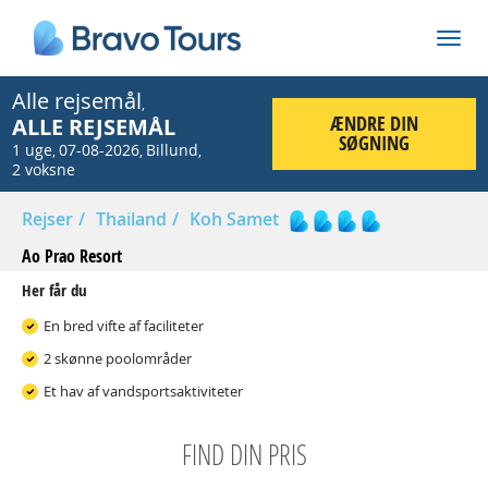
Alle rejsemål
,
ÆNDRE DIN
ALLE REJSEMÅL
SØGNING
1 uge
07-08-2026
Billund
,
,
,
2 voksne
Rejser
Thailand
Koh Samet
Ao Prao Resort
Her får du
En bred vifte af faciliteter
2 skønne poolområder
Et hav af vandsportsaktiviteter
FIND DIN PRIS