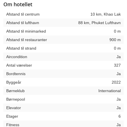
Om hotellet
Afstand til centrum
10 km, Khao Lak
Afstand til lufthavn
88 km, Phuket Lufthavn
Afstand til minimarked
0 m
Afstand til restauranter
900 m
Afstand til strand
0 m
Aircondition
Ja
Antal værelser
327
Bordtennis
Ja
Byggeår
2022
Børneklub
International
Børnepool
Ja
Elevator
Ja
Etager
6
Fitness
Ja