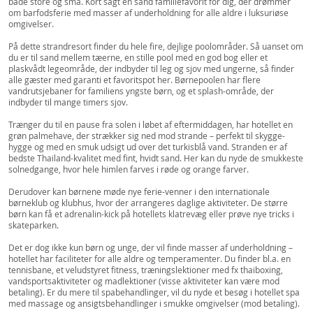
både store og små. Kort sagt en sand familiefavorit for dig, der drømmer
om barfodsferie med masser af underholdning for alle aldre i luksuriøse
omgivelser.
På dette strandresort finder du hele fire, dejlige poolområder. Så uanset om
du er til sand mellem tæerne, en stille pool med en god bog eller et
plaskvådt legeområde, der indbyder til leg og sjov med ungerne, så finder
alle gæster med garanti et favoritspot her. Børnepoolen har flere
vandrutsjebaner for familiens yngste børn, og et splash-område, der
indbyder til mange timers sjov.
Trænger du til en pause fra solen i løbet af eftermiddagen, har hotellet en
grøn palmehave, der strækker sig ned mod strande – perfekt til skygge-
hygge og med en smuk udsigt ud over det turkisblå vand. Stranden er af
bedste Thailand-kvalitet med fint, hvidt sand. Her kan du nyde de smukkeste
solnedgange, hvor hele himlen farves i røde og orange farver.
Derudover kan børnene møde nye ferie-venner i den internationale
børneklub og klubhus, hvor der arrangeres daglige aktiviteter. De større
børn kan få et adrenalin-kick på hotellets klatrevæg eller prøve nye tricks i
skateparken.
Det er dog ikke kun børn og unge, der vil finde masser af underholdning –
hotellet har faciliteter for alle aldre og temperamenter. Du finder bl.a. en
tennisbane, et veludstyret fitness, træningslektioner med fx thaiboxing,
vandsportsaktiviteter og madlektioner (visse aktiviteter kan være mod
betaling). Er du mere til spabehandlinger, vil du nyde et besøg i hotellet spa
med massage og ansigtsbehandlinger i smukke omgivelser (mod betaling).