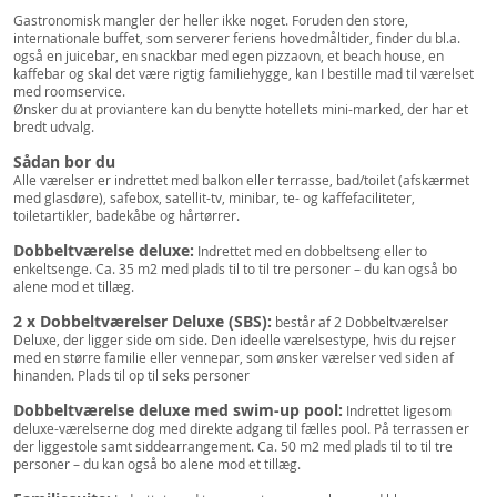
Gastronomisk mangler der heller ikke noget. Foruden den store,
internationale buffet, som serverer feriens hovedmåltider, finder du bl.a.
også en juicebar, en snackbar med egen pizzaovn, et beach house, en
kaffebar og skal det være rigtig familiehygge, kan I bestille mad til værelset
med roomservice.
Ønsker du at proviantere kan du benytte hotellets mini-marked, der har et
bredt udvalg.
Sådan bor du
Alle værelser er indrettet med balkon eller terrasse, bad/toilet (afskærmet
med glasdøre), safebox, satellit-tv, minibar, te- og kaffefaciliteter,
toiletartikler, badekåbe og hårtørrer.
Dobbeltværelse deluxe:
Indrettet med en dobbeltseng eller to
enkeltsenge. Ca. 35 m2 med plads til to til tre personer – du kan også bo
alene mod et tillæg.
2 x Dobbeltværelser Deluxe (SBS):
består af 2 Dobbeltværelser
Deluxe, der ligger side om side. Den ideelle værelsestype, hvis du rejser
med en større familie eller vennepar, som ønsker værelser ved siden af
hinanden. Plads til op til seks personer
Dobbeltværelse deluxe med swim-up pool:
Indrettet ligesom
deluxe-værelserne dog med direkte adgang til fælles pool. På terrassen er
der liggestole samt siddearrangement. Ca. 50 m2 med plads til to til tre
personer – du kan også bo alene mod et tillæg.