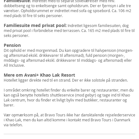
Familiesuite:
Indrettet med to separat soveværelser med hhv.
dobbeltseng og to enkeltsenge samt opholdsrum. Der er fjernsyn i alle tre
værelser. Opholdsrummet er indrettet med sofa og spisebord. Ca. 106 m2
med plads til fire til seks personer.
Familiesuite med privat pool:
Indrettet ligesom familiesuiten, dog
med privat pool i forbindelse med terrassen. Ca. 165 m2 med plads til fire til
seks personer.
Pension
Dit ophold er med morgenmad. Du kan opgradere til halvpension (morgen-
og aftensmad ekskl. drikkevarer til aftensmad), fuld pension (morgen-,
middags- og aftensmad ekskl. drikkevarer til middags- og aftensmad) eller
All Inclusive.
Mere om Avani+ Khao Lak Resort
Hotellet ligger direkte ned til en strand. Der er ikke solstole på stranden.
I området omkring hotellet finder du enkelte barer og restauranter, men du
kan også benytte hotellets shuttleservice (mod gebyr) og tage ind til Khao
Lak centrum, hvor du finder et livligt byliv med butikker, restauranter og
barer.
Vær opmærksom på, at Bravo Tours ikke har dansktalende rejselederservice
i Khao Lak, men du kan altid komme i kontakt med Bravo Tours i Danmark
via telefon.