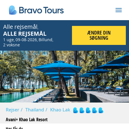
Alle rejsemål
,
ÆNDRE DIN
ALLE REJSEMÅL
SØGNING
1 uge
09-08-2026
Billund
,
,
,
2 voksne
Prev
Nex
Rejser
Thailand
Khao Lak
Avani+ Khao Lak Resort
Her får du