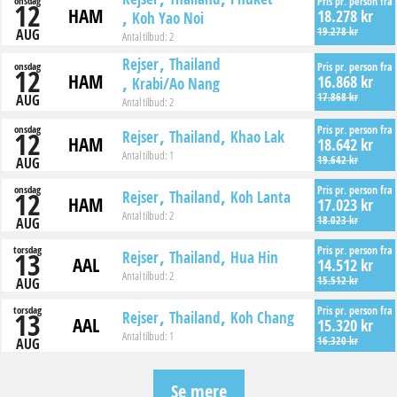
onsdag
Pris pr. person fra
12
HAM
18.278 kr
Koh Yao Noi
19.278 kr
AUG
Antal tilbud:
2
Rejser
Thailand
onsdag
Pris pr. person fra
12
HAM
16.868 kr
Krabi/Ao Nang
17.868 kr
AUG
Antal tilbud:
2
onsdag
Pris pr. person fra
12
Rejser
Thailand
Khao Lak
HAM
18.642 kr
Antal tilbud:
1
19.642 kr
AUG
onsdag
Pris pr. person fra
12
Rejser
Thailand
Koh Lanta
HAM
17.023 kr
Antal tilbud:
2
18.023 kr
AUG
torsdag
Pris pr. person fra
13
Rejser
Thailand
Hua Hin
AAL
14.512 kr
Antal tilbud:
2
15.512 kr
AUG
torsdag
Pris pr. person fra
13
Rejser
Thailand
Koh Chang
AAL
15.320 kr
Antal tilbud:
1
16.320 kr
AUG
Se mere