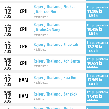
Rejser
Thailand
Phuket
onsdag
Pris pr. person fra
12
CPH
11.906 kr
Koh Yao Noi
12.906 kr
AUG
Antal tilbud:
2
Rejser
Thailand
onsdag
Pris pr. person fra
12
CPH
10.496 kr
Krabi/Ao Nang
11.496 kr
AUG
Antal tilbud:
2
onsdag
Pris pr. person fra
12
Rejser
Thailand
Khao Lak
CPH
12.270 kr
Antal tilbud:
1
13.270 kr
AUG
onsdag
Pris pr. person fra
12
Rejser
Thailand
Koh Lanta
CPH
10.651 kr
Antal tilbud:
2
11.651 kr
AUG
onsdag
Pris pr. person fra
12
Rejser
Thailand
Hua Hin
HAM
13.965 kr
Antal tilbud:
2
14.965 kr
AUG
onsdag
Pris pr. person fra
12
Rejser
Thailand
Bangkok
HAM
17.419 kr
Antal tilbud:
1
18.419 kr
AUG
Rejser
Thailand
Phuket