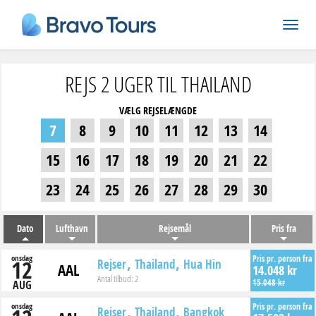
REJS 2 UGER TIL THAILAND
VÆLG REJSELÆNGDE
7
8
9
10
11
12
13
14
15
16
17
18
19
20
21
22
23
24
25
26
27
28
29
30
Dato
Lufthavn
Rejsemål
Pris fra
onsdag
Pris pr. person fra
12
Rejser
Thailand
Hua Hin
AAL
14.048 kr
Antal tilbud:
2
15.048 kr
AUG
onsdag
Pris pr. person fra
Rejser
Thailand
Bangkok