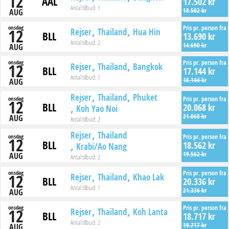
12
AAL
17.502 kr
Antal tilbud:
1
18.502 kr
AUG
onsdag
Pris pr. person fra
12
Rejser
Thailand
Hua Hin
BLL
13.690 kr
Antal tilbud:
2
14.690 kr
AUG
onsdag
Pris pr. person fra
12
Rejser
Thailand
Bangkok
BLL
17.144 kr
Antal tilbud:
1
18.144 kr
AUG
Rejser
Thailand
Phuket
onsdag
Pris pr. person fra
12
BLL
20.068 kr
Koh Yao Noi
21.068 kr
AUG
Antal tilbud:
2
Rejser
Thailand
onsdag
Pris pr. person fra
12
BLL
18.562 kr
Krabi/Ao Nang
19.562 kr
AUG
Antal tilbud:
2
onsdag
Pris pr. person fra
12
Rejser
Thailand
Khao Lak
BLL
20.336 kr
Antal tilbud:
1
21.336 kr
AUG
onsdag
Pris pr. person fra
12
Rejser
Thailand
Koh Lanta
BLL
18.717 kr
Antal tilbud:
2
19.717 kr
AUG