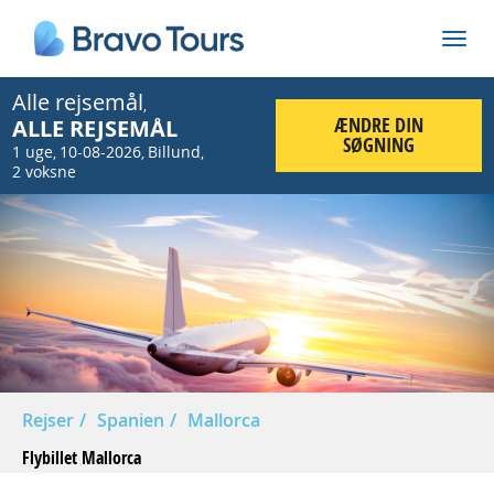
Alle rejsemål
,
ÆNDRE DIN
ALLE REJSEMÅL
SØGNING
1 uge
10-08-2026
Billund
,
,
,
2 voksne
Rejser
Spanien
Mallorca
Flybillet Mallorca