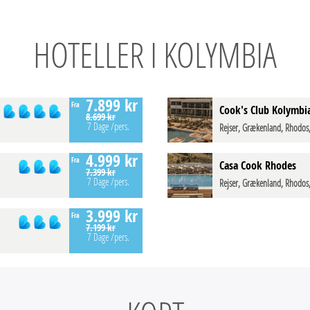
HOTELLER I KOLYMBIA
7.899 kr
Fra
Cook's Club Kolymbi
8.699 kr
7 Dage
/pers.
Rejser, Grækenland, Rhodos
4.999 kr
Fra
Casa Cook Rhodes
7.399 kr
7 Dage
/pers.
Rejser, Grækenland, Rhodos
3.999 kr
Fra
7.199 kr
7 Dage
/pers.