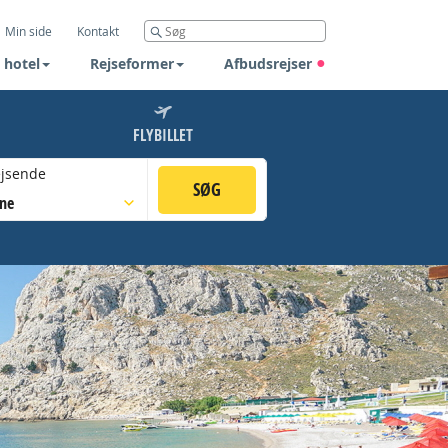
Min side
Kontakt
 hotel
Rejseformer
Afbudsrejser
FLYBILLET
jsende
SØG
sne