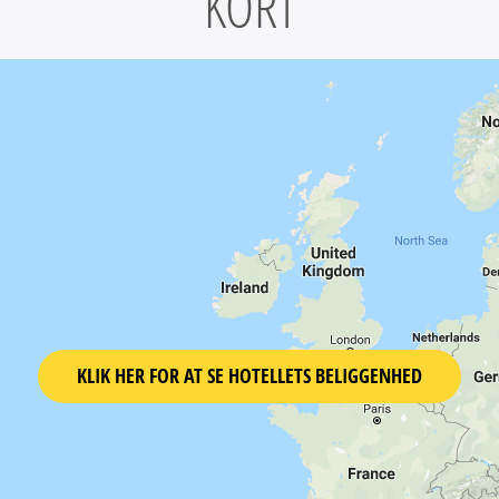
KORT
KLIK HER FOR AT SE HOTELLETS BELIGGENHED