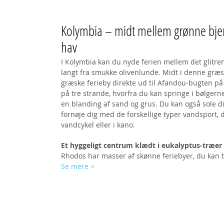
Kolymbia – midt mellem grønne bjer
hav
I Kolymbia kan du nyde ferien mellem det glitren
langt fra smukke olivenlunde. Midt i denne græs
græske ferieby direkte ud til Afandou-bugten på
på tre strande, hvorfra du kan springe i bølgern
en blanding af sand og grus. Du kan også sole d
fornøje dig med de forskellige typer vandsport, de
vandcykel eller i kano.
Et hyggeligt centrum klædt i eukalyptus-træer
Rhodos har masser af skønne feriebyer, du kan ti
Se mere
>