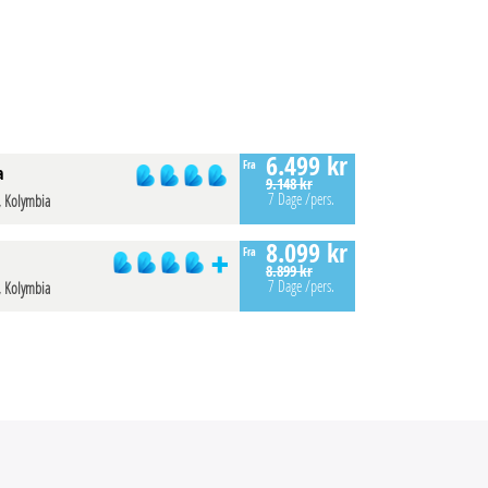
6.499 kr
Fra
a
9.148 kr
7 Dage
/pers.
, Kolymbia
8.099 kr
Fra
8.899 kr
7 Dage
/pers.
, Kolymbia