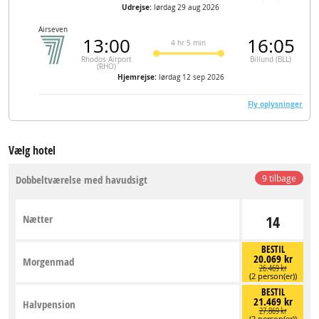
Udrejse:
lørdag 29 aug 2026
Airseven
13:00
16:05
4 hr 5 min
Rhodos Airport
Billund (BLL)
(RHO)
Hjemrejse:
lørdag 12 sep 2026
Fly oplysninger
Vælg hotel
Dobbeltværelse med havudsigt
9 tilbage
Nætter
14
BESTIL
20.069 kr
Morgenmad
26.469 kr
(2 person(er))
BESTIL
21.469 kr
Halvpension
27.869 kr
(2 person(er))