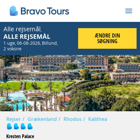
Alle rejsemål
,
ÆNDRE DIN
ALLE REJSEMÅL
SØGNING
1 uge
06-08-2026
Billund
,
,
,
2 voksne
Prev
Nex
Rejser
Grækenland
Rhodos
Kalithea
Kresten Palace