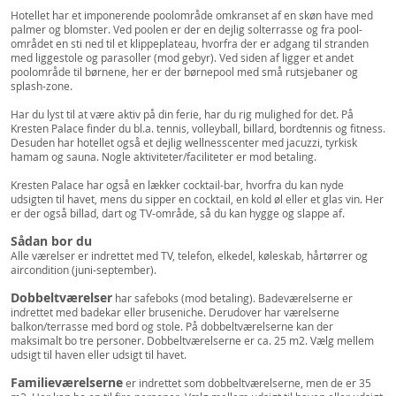
Hotellet har et imponerende poolområde omkranset af en skøn have med
palmer og blomster. Ved poolen er der en dejlig solterrasse og fra pool-
området en sti ned til et klippeplateau, hvorfra der er adgang til stranden
med liggestole og parasoller (mod gebyr). Ved siden af ligger et andet
poolområde til børnene, her er der børnepool med små rutsjebaner og
splash-zone.
Har du lyst til at være aktiv på din ferie, har du rig mulighed for det. På
Kresten Palace finder du bl.a. tennis, volleyball, billard, bordtennis og fitness.
Desuden har hotellet også et dejlig wellnesscenter med jacuzzi, tyrkisk
hamam og sauna. Nogle aktiviteter/faciliteter er mod betaling.
Kresten Palace har også en lækker cocktail-bar, hvorfra du kan nyde
udsigten til havet, mens du sipper en cocktail, en kold øl eller et glas vin. Her
er der også billad, dart og TV-område, så du kan hygge og slappe af.
Sådan bor du
Alle værelser er indrettet med TV, telefon, elkedel, køleskab, hårtørrer og
aircondition (juni-september).
Dobbeltværelser
har safeboks (mod betaling). Badeværelserne er
indrettet med badekar eller bruseniche. Derudover har værelserne
balkon/terrasse med bord og stole. På dobbeltværelserne kan der
maksimalt bo tre personer. Dobbeltværelserne er ca. 25 m2. Vælg mellem
udsigt til haven eller udsigt til havet.
Familieværelserne
er indrettet som dobbeltværelserne, men de er 35