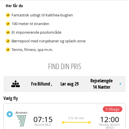
Her får du
Fantastisk udsigt til Kalithea-bugten
100 meter til stranden
Et imponerende poolområde
Børnepool med rutsjebaner og splash-zone
Tennis, fitness, spa m.m.
FIND DIN PRIS
Rejselængde
Fra
Billund
,
lør aug 29
14 Nætter
Vælg fly
5 tilbage
Airseven
07:15
12:00
3 hr 45 min
Billund (BLL)
Rhodos Airport
(RHO)