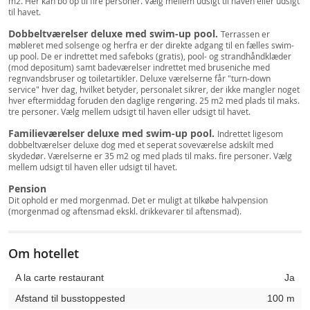
m2. Her kan bo op til fire personer. Vælg mellem udsigt til haven eller udsigt
til havet.
Dobbeltværelser deluxe
med swim-up pool.
Terrassen er
møbleret med solsenge og herfra er der direkte adgang til en fælles swim-
up pool. De er indrettet med safeboks (gratis), pool- og strandhåndklæder
(mod depositum) samt badeværelser indrettet med bruseniche med
regnvandsbruser og toiletartikler. Deluxe værelserne får "turn-down
service" hver dag, hvilket betyder, personalet sikrer, der ikke mangler noget
hver eftermiddag foruden den daglige rengøring. 25 m2 med plads til maks.
tre personer. Vælg mellem udsigt til haven eller udsigt til havet.
Familieværelser deluxe med swim-up pool.
Indrettet ligesom
dobbeltværelser deluxe dog med et seperat soveværelse adskilt med
skydedør. Værelserne er 35 m2 og med plads til maks. fire personer. Vælg
mellem udsigt til haven eller udsigt til havet.
Pension
Dit ophold er med morgenmad. Det er muligt at tilkøbe halvpension
(morgenmad og aftensmad ekskl. drikkevarer til aftensmad).
Om hotellet
A la carte restaurant
Ja
Afstand til busstoppested
100 m