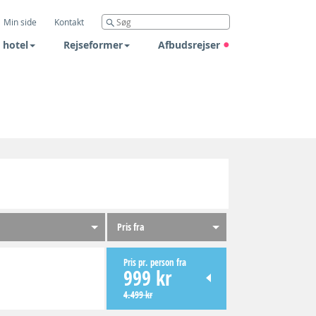
Min side
Kontakt
 hotel
Rejseformer
Afbudsrejser
Pris fra
Pris pr. person fra
999 kr
4.499 kr