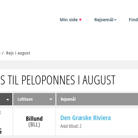
Min side
Rejsemål
Find
s
/
Rejs i august
JS TIL PELOPONNES I AUGUST
Lufthavn
Rejsemål
g
Den Græske Riviera
Billund
(BLL)
Antal tilbud:
2
G