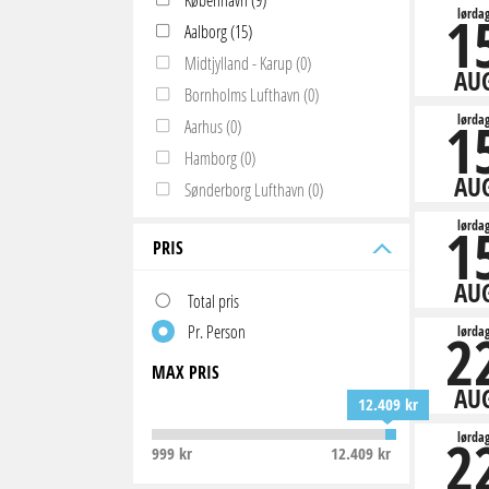
1
lørda
Aalborg (15)
Midtjylland - Karup (0)
AU
Bornholms Lufthavn (0)
1
lørda
Aarhus (0)
Hamborg (0)
AU
Sønderborg Lufthavn (0)
1
lørda
PRIS
AU
Total pris
Pr. Person
2
lørda
MAX PRIS
AU
12.409 kr
2
lørda
999 kr
12.409 kr