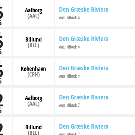
5
g
Den Græske Riviera
Aalborg
(AAL)
Antal tilbud:
4
G
5
g
Den Græske Riviera
Billund
(BLL)
Antal tilbud:
4
G
5
g
Den Græske Riviera
København
(CPH)
Antal tilbud:
4
G
2
g
Den Græske Riviera
Aalborg
(AAL)
Antal tilbud:
7
G
2
g
Den Græske Riviera
Billund
(BLL)
Antal tilbud:
7