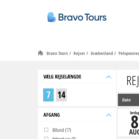
Bravo Tours
/
Rejser
/
Grækenland
/
Peloponne
RE
VÆLG REJSELÆNGDE
7
14
Dato
8
lørda
AFGANG
Billund (17)
AU
København (9)