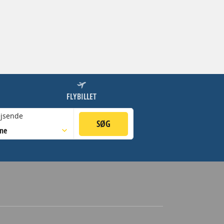
FLYBILLET
jsende
SØG
sne