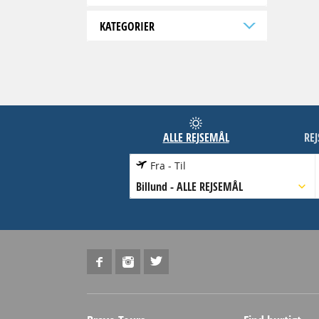
KATEGORIER
ALLE REJSEMÅL
RE
Fra - Til
Billund
-
ALLE REJSEMÅL