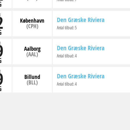
G
2
g
Den Græske Riviera
København
(CPH)
Antal tilbud:
5
G
9
g
Den Græske Riviera
Aalborg
(AAL)
Antal tilbud:
4
G
9
g
Den Græske Riviera
Billund
(BLL)
Antal tilbud:
4
G