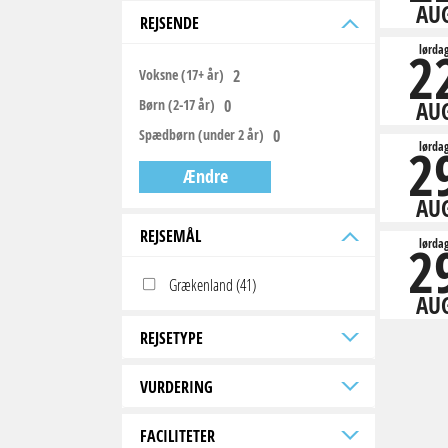
AU
REJSENDE
2
lørda
Voksne (17+ år)
Børn (2-17 år)
AU
Spædbørn (under 2 år)
2
lørda
Ændre
AU
REJSEMÅL
2
lørda
Grækenland (41)
AU
REJSETYPE
VURDERING
FACILITETER