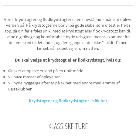
Vores krydstogter og flodkrydstogter er en enestående måde at opleve
verden på. På krydstogterne bor vi på gode skibe, som oftest er helt i
top, så din ferie føles unik. Med et krydstogt eller flodkrydstogt kan du
læne dig tilbage og komfortabelt nyde udsigten, mens vi kommer fra
det ene sted til det andet, og flere gange er der ikke ”spildtid” med
kørsel, når skibet sejler om natten.
Du skal vælge et krydstogt eller flodkrydstogt, hvis du:
Ønsker at opleve et land på en unik måde
Vil have masser af oplevelser
Vil nyde hyggelige aftener på skibet med andre medlemmer af
Rejseklubben
Krydstogter og flodkrydstogter - klik her
KLASSISKE TURE