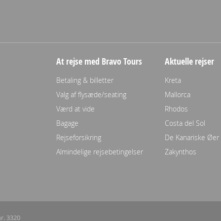
At rejse med Bravo Tours
Aktuelle rejser
Betaling & billetter
Kreta
Valg af flysæde/seating
Mallorca
Værd at vide
Rhodos
Bagage
Costa del Sol
Rejseforsikring
De Kanariske Øer
Almindelige rejsebetingelser
Zakynthos
r. 3320