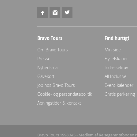
Bravo Tours
Find hurtigt
Om Bravo Tours
Min side
Presse
Flyselskaber
Nyhedsmail
Indrejsekrav
Gavekort
All Inclusive
Job hos Bravo Tours
Event-kalender
Cookie- og persondatapolitik
Gratis parkering
Åbningstider & kontakt
Bravo Tours 1998 A/S - Medlem af Rejsegarantifonden n