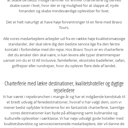
at skabe de bedst mulige rammer for enhver charterferie og derved
skabe oaser i livet, hvor der er rig mulighed for at slappe af, nyde
hinanden og skabe mindeværdige oplevelser for livet.
Det er helt naturligt at have høje forventninger til en ferie med Bravo
Tours.
Alle vores medarbejdere arbejder ud fra en række høje kvalitetsmæssige
standarder, der skal sikre dig den bedste service lige fra den første
kontakt i forbindelse med din rejse. Hos Bravo Tours er en charterferie
det du ønsker den skal være, vi kan levere alle typer drømmerejser
uanset om du er til All Inclusive, familieferier, eksotiske badeferier, safari,
golfrejser eller rundrejser, hvor du oplever flere dele af landet.
Charterferie med lækre destinationer, kvalitetshoteller og dygtige
rejseledere
Vi har været i rejsebranchen i mange år og har et indgående kendskab til
et bredt udvalg af feriedestinationer, hvoraf vi har valgt dem, som vi
mener bedst opfylder kriterierne for en fantastisk charterferie. Samtlige
vores destinationer kan byde på afslapning samt kulinariske og
kulturelle oplevelser i særklasse. Vi har nøje udvalgt gode hoteller med
kvalitetsbevidste og serviceorienterede medarbejdere, der vil danne de