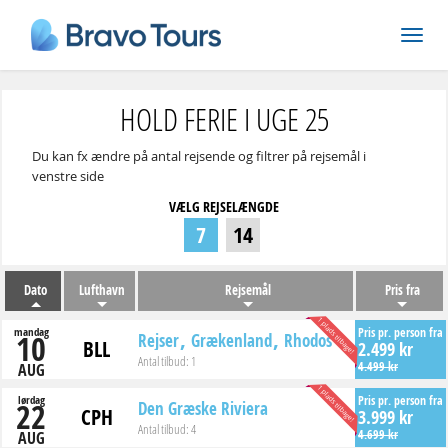
HOLD FERIE I UGE 25
Du kan fx ændre på antal rejsende og filtrer på rejsemål i
venstre side
VÆLG REJSELÆNGDE
7
14
Dato
Lufthavn
Rejsemål
Pris fra
1 plads tilbage!
mandag
Pris pr. person fra
10
Rejser
Grækenland
Rhodos
BLL
2.499 kr
Antal tilbud:
1
4.499 kr
AUG
1 plads tilbage!
lørdag
Pris pr. person fra
22
Den Græske Riviera
CPH
3.999 kr
Antal tilbud:
4
4.699 kr
AUG