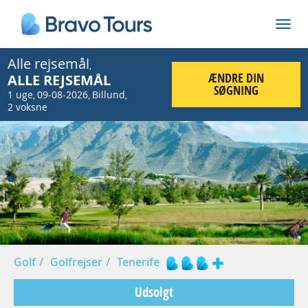
Alle rejsemål
,
ÆNDRE DIN
ALLE REJSEMÅL
SØGNING
1 uge
09-08-2026
Billund
,
,
,
2 voksne
Prev
Nex
Golf
Golfrejser
Tenerife
Udsolgt