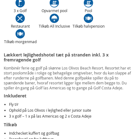
3 x Golf
Opvarmet pool
Pool
Restaurant
Tilkøb All Inclusive
Tilkøb halvpension
Tilkøb morgenmad
Lækkert lejlighedshotel tæt på stranden inkl. 3 x
fremragende golf
Kombinér ferie og golf på skønne Los Olivos Beach Resort. Resortet har et
stort poolområde i rolige og behagelige omgivelser, hvor du kan slappe af
efter runderne på golfbanen. Med denne golfpakke spiller du på to
spændende baner, hvoraf resortet ligger lige mellem dem begge to. Du
spiller én gang på Golf las Americas og to gange på Golf Costa Adeje.
Inkluderet
Fly t/r
Ophold på Los Olivos i lejlighed eller junior suite
3 x golf – 1 x på las Americas og 2 x Costa Adeje
Tilkøb
Indchecket kuffert og golfbag