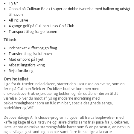
Fly t/r
Ophold på Cullinan Belek i superior dobbeltværelse med balkon og udsigt
til haven
All Inclusive
4 gange golf på Cullinan Links Golf Club
Transport til og fra golfbanen
Tilkøb
Indchecket kuffert og golfbag
Transfer til og fra lufthavn
Mad ombord på flyet
Afbestillingsforsikring
Rejseforsikring
Om hotellet
Lige fra du træder ind ad døren, starter den luksuriøse oplevelse, som en
ferie på Cullinan Belek er. Du bliver budt velkommen med
chokoladeovertrukne jordbær og bobler, og når du åbner døren til dit
værelse, bliver du mødt af lys og moderne indretning med
bekvemmeligheder som en fuld minibar, specialdesignede senge,
badekåber og WiFi.
Det overdådige All Inclusive-program tilbyder alt fra cafeoplevelser med
kaffe og kage til kvalitetsvine og lækre drinks samt frisk juice fra juicebaren.
Hotellet har en række stemningsfulde barer som fx en pejsestue, en natklub
og selvfølgelig strand- og poolbar samt flere forskellige a la carte