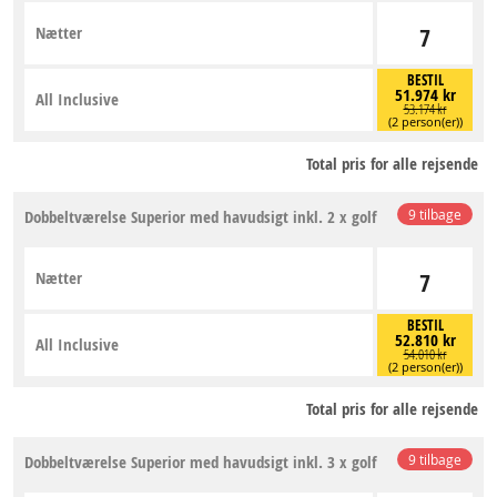
Nætter
7
BESTIL
51.974 kr
All Inclusive
53.174 kr
(2 person(er))
Total pris for alle rejsende
Dobbeltværelse Superior med havudsigt inkl. 2 x golf
9 tilbage
Nætter
7
BESTIL
52.810 kr
All Inclusive
54.010 kr
(2 person(er))
Total pris for alle rejsende
Dobbeltværelse Superior med havudsigt inkl. 3 x golf
9 tilbage