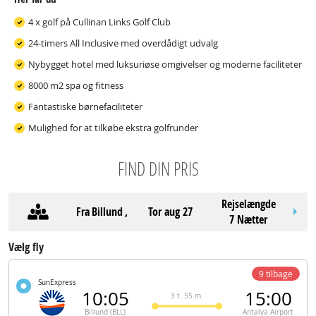
4 x golf på Cullinan Links Golf Club
24-timers All Inclusive med overdådigt udvalg
Nybygget hotel med luksuriøse omgivelser og moderne faciliteter
8000 m2 spa og fitness
Fantastiske børnefaciliteter
Mulighed for at tilkøbe ekstra golfrunder
FIND DIN PRIS
Rejselængde
Fra
Billund
,
tor aug 27
7 Nætter
Vælg fly
9 tilbage
SunExpress
10:05
15:00
3 t. 55 m.
Billund (BLL)
Antalya Airport