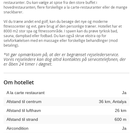
restauranter. Du kan vælge at spise fra den store buffet i
hovedrestauranten, flere forskellige a la carte-restauranter eller de mange
snackbarer.
Vil du træne andet end golf, kan du besøge det nye og moderne
fitnesscenter og evt. gøre brug af den personlige træner. Hotellet har et
8000 m2 stor spa og fitnessområde. I spaen kan du prøve tyrkisk bad,
sauna, dampbad eller fodbad. Du kan også skrue ekstra op for
selvforkælelsen med en massage eller forskellige behandlinger (mod
betaling).
*Vi gør opmærksom på, at der er begrænset rejselederservice.
Vores rejseledere kan dog altid kontaktes på servicetelefonen, der
er åben 24 timer i døgnet.
Om hotellet
A la carte restaurant
Ja
Afstand til centrum
36 km, Antalya
Afstand til lufthavn
26 km
Afstand til strand
600 m
Aircondition
Ja