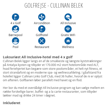
GOLFREJSE - CULLINAN BELEK
4 x Golf
Aircondition
All Inclusive
Børnepool
Golfhotel
Gratis WiFi
Pool
Restaurant
Wellness
Luksuriøst All Inclusive-hotel med 4 x golf
Cullinan Belek ligger langs en af de smukkeste og længste kyststrækninger
på Antalya-kysten og tilbyder et 170.000 m2 stort hotelområde med ALT,
hvad feriehjertet kan begære som store poolområder, et helt nyt fitness, et
stort strandafsnit og en moderne spa- og wellnessafdeling. I gåafstand fra
hotellet ligger Cullinan Links Golf Club, med 36 huller, hvoraf de ni er oplyst
om aftenen. Golfbanen løber parallelt med havet og en flod.
Her bor du med et overdådigt All Inclusive-program og kan vælge mellem en
række forskellige barer, buffet- og a la carte-restauranter, som tilbyder
lækker mad og drikke 24 timer i døgnet.
Inkluderet