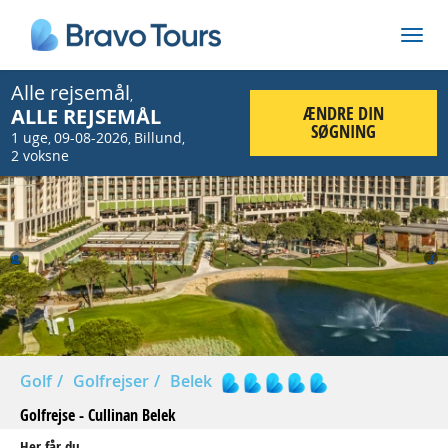
Alle rejsemål
,
ÆNDRE DIN
ALLE REJSEMÅL
SØGNING
1 uge
09-08-2026
Billund
,
,
,
2 voksne
Prev
Nex
Golf
Golfrejser
Belek
Golfrejse - Cullinan Belek
Her får du