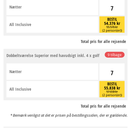
Nætter
7
BESTIL
54.376 kr
All Inclusive
55.576 kr
(2 person(er))
Total pris for alle rejsende
Dobbeltværelse Superior med havudsigt inkl. 4 x golf
9 tilbage
Nætter
7
BESTIL
55.838 kr
All Inclusive
57.038 kr
(2 person(er))
Total pris for alle rejsende
Bemærk venligst at det er prisen på bestillingssiden, der er gældende.