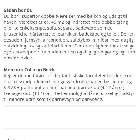
Sådan bor du
Du bor i superior dobbeltværelser med balkon og udsigt til
haven. Værelset er ca. 45 m2 og indrettet med dobbeltseng
eller to enkeltsenge, sofa, separat badeværelse med
bruseniche, hårtørrer, toiletartikler, badekåbe og tøfler. Der er
desuden fjernsyn, aircondition, safetybox, minibar med daglig
opfyldning, te- og kaffefaciliteter. Der er mulighed for at vælge
egen hovedpude fra pudemenuen og daglig rengøring og ’turn
down’ service.
Mere om Cullinan Belek
Rejser du med børn, er der fantastiske faciliteter for dem som
en stor vandpark med mange vandrutsjebaner, børnepool og
SPLASH-pool samt en international børneklub (4-12 år) og
teenagerklub (13-16 år). Det er muligt at låne forskelligt udstyr
til mindre børn som fx barnevogn og babyseng.