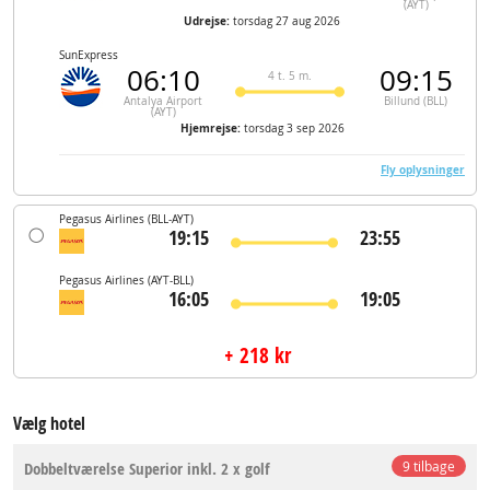
(AYT)
Udrejse:
torsdag 27 aug 2026
SunExpress
06:10
09:15
4 t. 5 m.
Antalya Airport
Billund (BLL)
(AYT)
Hjemrejse:
torsdag 3 sep 2026
Fly oplysninger
Pegasus Airlines
(BLL-AYT)
19:15
23:55
Pegasus Airlines
(AYT-BLL)
16:05
19:05
+ 218 kr
Vælg hotel
Dobbeltværelse Superior inkl. 2 x golf
9 tilbage