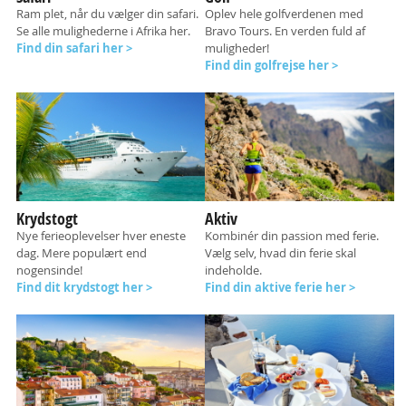
Ram plet, når du vælger din safari.
Oplev hele golfverdenen med
Se alle mulighederne i Afrika her.
Bravo Tours. En verden fuld af
Find din safari her >
muligheder!
Find din golfrejse her >
Krydstogt
Aktiv
Nye ferieoplevelser hver eneste
Kombinér din passion med ferie.
dag. Mere populært end
Vælg selv, hvad din ferie skal
nogensinde!
indeholde.
Find dit krydstogt her >
Find din aktive ferie her >