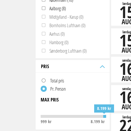
1
lørda
Aalborg (8)
Midtjylland - Karup (0)
AU
Bornholms Lufthavn (0)
1
lørda
Aarhus (0)
Hamborg (0)
AU
Sønderborg Lufthavn (0)
1
sønda
PRIS
AU
Total pris
Pr. Person
1
sønda
MAX PRIS
AU
8.199 kr
2
lørda
999 kr
8.199 kr