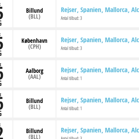
5
g
Rejser
Spanien
Mallorca
Al
Billund
(BLL)
Antal tilbud:
3
G
5
g
Rejser
Spanien
Mallorca
Al
København
(CPH)
Antal tilbud:
3
G
6
g
Rejser
Spanien
Mallorca
Al
Aalborg
(AAL)
Antal tilbud:
1
G
6
g
Rejser
Spanien
Mallorca
Al
Billund
(BLL)
Antal tilbud:
1
G
2
g
Rejser
Spanien
Mallorca
Al
Billund
(BLL)
Antal tilbud:
3