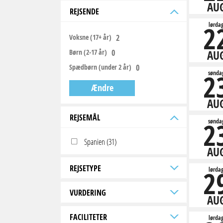
AU
REJSENDE
2
lørda
Voksne (17+ år)
Børn (2-17 år)
AU
Spædbørn (under 2 år)
2
sønda
Ændre
AU
REJSEMÅL
2
sønda
Spanien (31)
AU
REJSETYPE
2
lørda
VURDERING
AU
FACILITETER
lørda