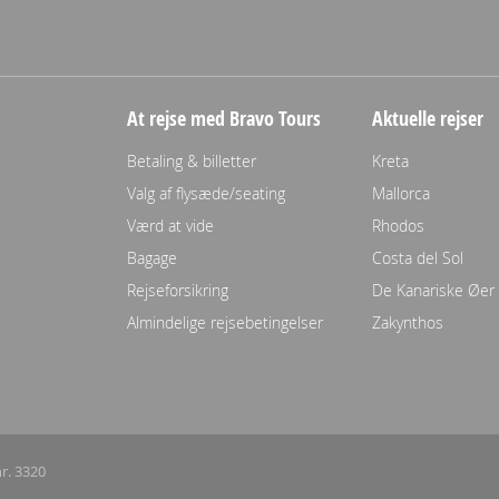
At rejse med Bravo Tours
Aktuelle rejser
Betaling & billetter
Kreta
Valg af flysæde/seating
Mallorca
Værd at vide
Rhodos
Bagage
Costa del Sol
Rejseforsikring
De Kanariske Øer
Almindelige rejsebetingelser
Zakynthos
r. 3320