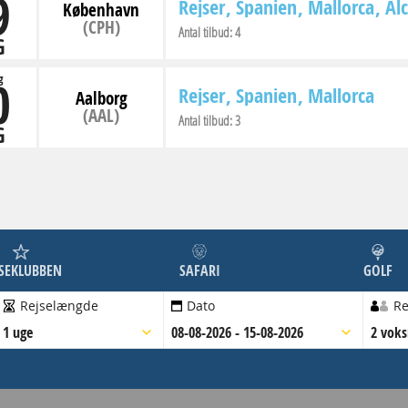
9
Rejser
Spanien
Mallorca
Al
København
(CPH)
Antal tilbud:
4
G
0
g
Rejser
Spanien
Mallorca
Aalborg
(AAL)
Antal tilbud:
3
G
JSEKLUBBEN
SAFARI
GOLF
Rejselængde
Dato
Re
1 uge
08-08-2026 - 15-08-2026
2 vok