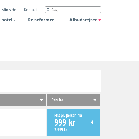
Min side
Kontakt
 hotel
Rejseformer
Afbudsrejser
Pris fra
Pris pr. person fra
999 kr
3.999 kr