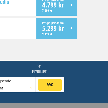
cudia
4.799 kr
7.399 kr
Pris pr. person fra
5.299 kr
9.199 kr
FLYBILLET
jsende
SØG
sne