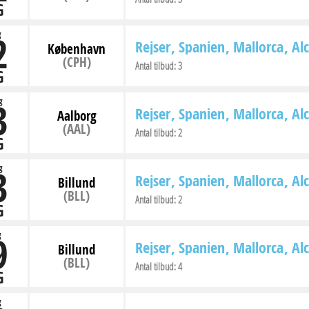
G
2
g
Rejser
Spanien
Mallorca
Al
København
(CPH)
Antal tilbud:
3
G
3
g
Rejser
Spanien
Mallorca
Al
Aalborg
(AAL)
Antal tilbud:
2
G
3
g
Rejser
Spanien
Mallorca
Al
Billund
(BLL)
Antal tilbud:
2
G
9
g
Rejser
Spanien
Mallorca
Al
Billund
(BLL)
Antal tilbud:
4
G
g