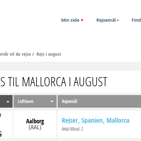
Min side
Rejsemål
Find
rnår vil du rejse
/
Rejs i august
JS TIL MALLORCA I AUGUST
Lufthavn
Rejsemål
g
Rejser
Spanien
Mallorca
Aalborg
(AAL)
Antal tilbud:
2
G