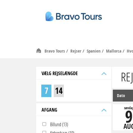
Bravo Tours
/
Rejser
/
Spanien
/
Mallorca
/
Hvo
RE
VÆLG REJSELÆNGDE
7
14
Dato
9
sønda
AFGANG
Billund (13)
AU
København (10)