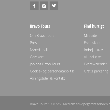
Bravo Tours
Find hurtigt
Om Bravo Tours
Min side
Presse
Flyselskaber
Nyhedsmail
Indrejsekrav
Gavekort
All Inclusive
Job hos Bravo Tours
Event-kalender
Cookie- og persondatapolitik
Gratis parkering
Åbningstider & kontakt
Bravo Tours 1998 A/S - Medlem af Rejsegarantifonden n