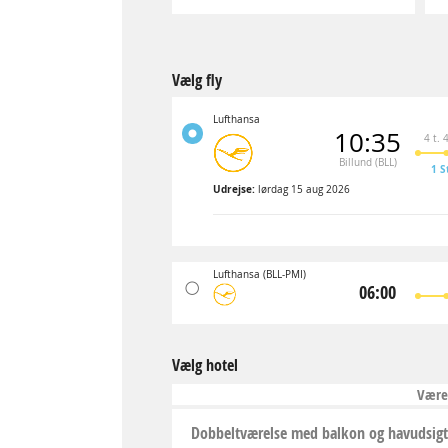
Vælg fly
Lufthansa
10:35
4 t. 
Billund (BLL)
1 S
Udrejse:
lørdag 15 aug 2026
Lufthansa
(BLL-PMI)
06:00
Vælg hotel
Være
Dobbeltværelse med balkon og havudsigt