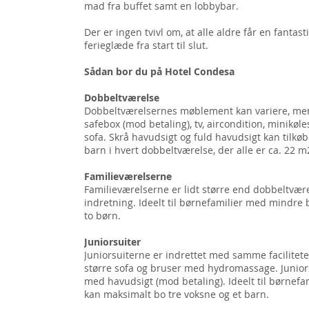
mad fra buffet samt en lobbybar.
Der er ingen tvivl om, at alle aldre får en fantas
ferieglæde fra start til slut.
Sådan bor du på Hotel Condesa
Dobbeltværelse
Dobbeltværelsernes møblement kan variere, men 
safebox (mod betaling), tv, aircondition, minikø
sofa. Skrå havudsigt og fuld havudsigt kan tilkø
barn i hvert dobbeltværelse, der alle er ca. 22 m
Familieværelserne
Familieværelserne er lidt større end dobbeltvæ
indretning. Ideelt til børnefamilier med mindre
to børn.
Juniorsuiter
Juniorsuiterne er indrettet med samme facilitet
større sofa og bruser med hydromassage. Juniorsu
med havudsigt (mod betaling). Ideelt til børnefa
kan maksimalt bo tre voksne og et barn.