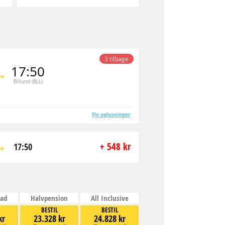
3 tilbage
17:50
Billund (BLL)
Fly oplysninger
+ 548 kr
17:50
ad
Halvpension
All Inclusive
BESTIL
BESTIL
kr
23.328 kr
24.828 kr