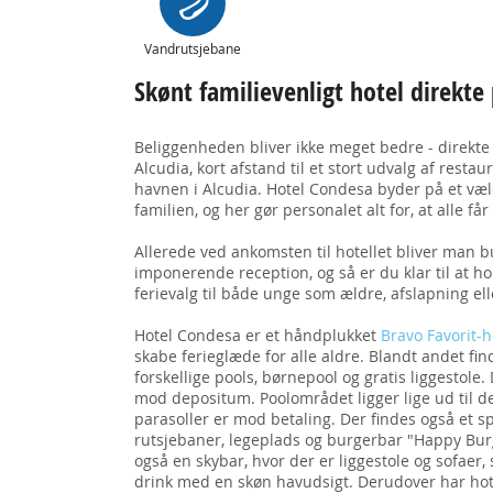
Vandrutsjebane
Skønt familievenligt hotel direkte
Beliggenheden bliver ikke meget bedre - direkte 
Alcudia, kort afstand til et stort udvalg af restau
havnen i Alcudia. Hotel Condesa byder på et væld a
familien, og her gør personalet alt for, at alle får 
Allerede ved ankomsten til hotellet bliver man b
imponerende reception, og så er du klar til at ho
ferievalg til både unge som ældre, afslapning elle
Hotel Condesa er et håndplukket
Bravo Favorit-h
skabe ferieglæde for alle aldre. Blandt andet f
forskellige pools, børnepool og gratis liggesto
mod depositum. Poolområdet ligger lige ud til de
parasoller er mod betaling. Der findes også et
rutsjebaner, legeplads og burgerbar "Happy Burg
også en skybar, hvor der er liggestole og sofaer
drink med en skøn havudsigt. Derudover har hot