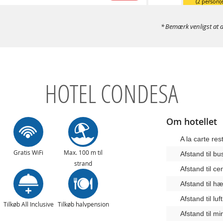
(2 person(e
Bemærk venligst at d
HOTEL CONDESA
Om hotellet
A la carte res
Gratis WiFi
Max. 100 m til
Afstand til b
strand
Afstand til c
Afstand til 
Afstand til lu
Tilkøb All Inclusive
Tilkøb halvpension
Afstand til m