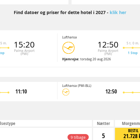
Find datoer og priser for dette hotel i 2027 -
klik her
Lufthansa
15:20
12:50
45 m.
5 t. 0 m.
Palma Airport
Palma Airport
top
1 Stop
(PMI)
(PMI)
Hjemrejse:
torsdag 20 aug 2026
Lufthansa
(PMI-BLL)
11:10
12:50
lsestype
Nætter
Morgenm
BESTIL
5
21.728 
9 tilbage