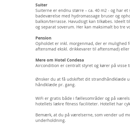
Suiter
Suiterne er endnu større – ca. 40 m2 - og har e
badeværelse med hydromassage bruser og ophol
balkon/terrasse. Havudsigt kan tilkøbes. Ideelt t
og separat soverum. Her kan maksimalt bo tre v
Pension
Opholdet er inkl. morgenmad, der er mulighed f
aftensmad ekskl. drikkevarer til aftensmad) eller 
Mere om Hotel Condesa
Aircondition er centralt styret og kører på visse 
Ønsker du at få udskiftet dit strandhåndklæde un
håndklæde pr. gang.
WiFi er gratis både i fællesområder og på værel
hotellets lækre fitness faciliteter. Hotellet har c
Bemærk, at du på værelserne, som vender ud mo
underholdning.