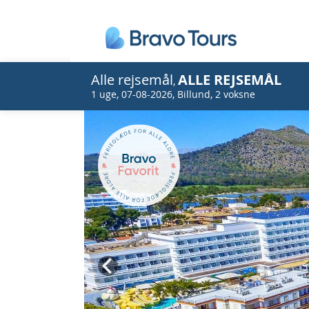
Alle rejsemål
ALLE REJSEMÅL
,
1 uge
,
07-08-2026
,
Billund
,
2 voksne
Prev