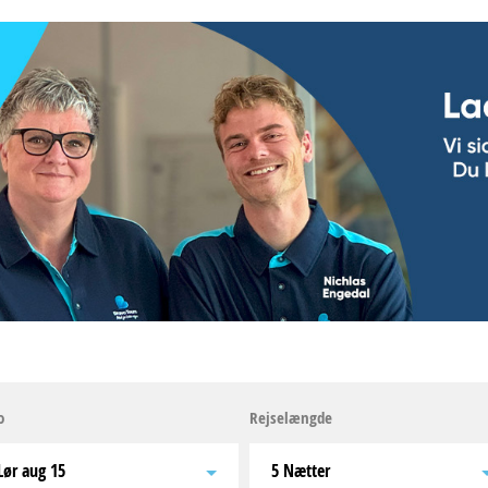
o
Rejselængde
lør aug 15
5 Nætter