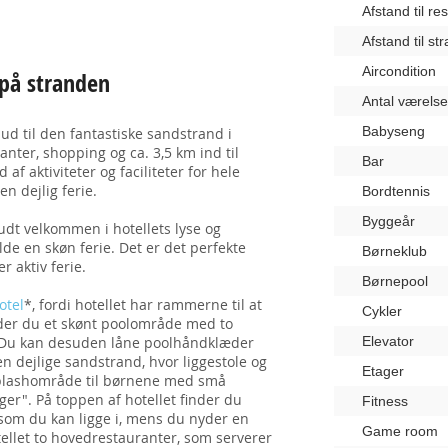
Afstand til re
Afstand til st
Aircondition
 på stranden
Antal værelse
Babyseng
ud til den fantastiske sandstrand i
ranter, shopping og ca. 3,5 km ind til
Bar
f aktiviteter og faciliteter for hele
en dejlig ferie.
Bordtennis
Byggeår
udt velkommen i hotellets lyse og
lde en skøn ferie. Det er det perfekte
Børneklub
r aktiv ferie.
Børnepool
otel
*, fordi hotellet har rammerne til at
Cykler
inder du et skønt poolområde med to
le. Du kan desuden låne poolhåndklæder
Elevator
n dejlige sandstrand, hvor liggestole og
Etager
 splashområde til børnene med små
er". På toppen af hotellet finder du
Fitness
, som du kan ligge i, mens du nyder en
Game room
ellet to hovedrestauranter, som serverer