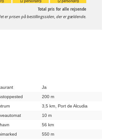
r))
(2 person(er))
(2 person(er))
Total pris for alle rejsende
et er prisen på bestillingssiden, der er gældende.
taurant
Ja
usstoppested
200 m
entrum
3,5 km, Port de Alcudia
hæveautomat
10 m
fthavn
56 km
inimarked
550 m