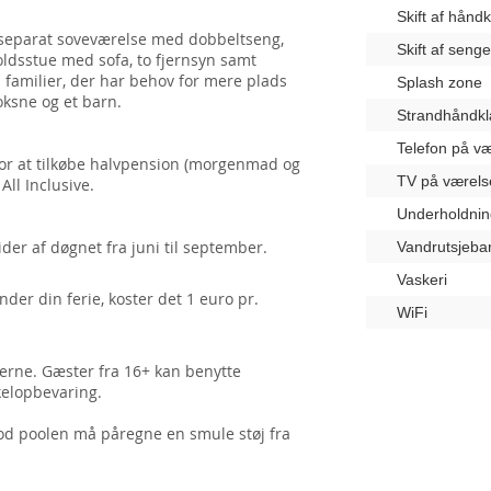
Skift af hånd
t separat soveværelse med dobbeltseng,
Skift af seng
dsstue med sofa, to fjernsyn samt
il familier, der har behov for mere plads
Splash zone
oksne og et barn.
Strandhåndk
Telefon på væ
or at tilkøbe halvpension (morgenmad og
TV på værels
All Inclusive.
Underholdnin
tider af døgnet fra juni til september.
Vandrutsjeba
Vaskeri
der din ferie, koster det 1 euro pr.
WiFi
serne. Gæster fra 16+ kan benytte
ykelopbevaring.
d poolen må påregne en smule støj fra