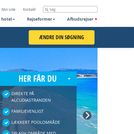
Min side
Kontakt
 hotel
Rejseformer
Afbudsrejser
ÆNDRE DIN SØGNING
HER FÅR DU
DIREKTE PÅ
ALCUDIASTRANDEN
FAMILIEVENLIGT
Next
LÆKKERT POOLOMRÅDE
SPLASH OMRÅDE MED