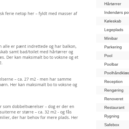
Hårtørrer
Indendørs po
tisk ferie netop her – fyldt med masser af
Køleskab
Legeplads
Minibar
alle er pænt indrettede og har balkon,
Parkering
leskab samt bad/toilet med hårtørrer og
Pool
bes. Der kan maksimalt bo to voksne og et
2.
Poolbar
Poolhåndklæ
relserne – ca. 27 m2 - men har samme
Reception
 børn. Her kan maksimalt bo to voksne og
Rengøring
Renoveret
er som dobbeltværelser – dog er der en
Restaurant
iterne er større – ca. 32 m2 - og fås
Rygning
milier, der har behov for mere plads. Her
Safebox