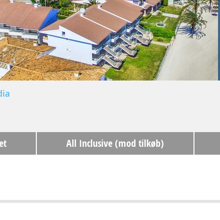
dia
et
All Inclusive (mod tilkøb)