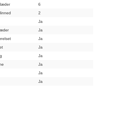
klæder
6
elinned
2
Ja
læder
Ja
relset
Ja
et
Ja
g
Ja
ne
Ja
Ja
Ja