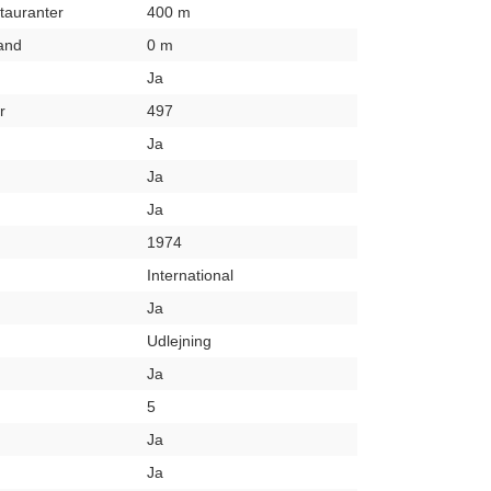
stauranter
400 m
rand
0 m
Ja
r
497
Ja
Ja
Ja
1974
International
Ja
Udlejning
Ja
5
Ja
Ja