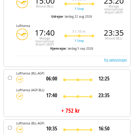
15:00
23:20
Billund (BLL)
Malaga
1 Stop
International
Airport (AGP)
Udrejse:
lørdag 22 aug 2026
Lufthansa
17:40
23:35
5 t. 55 m.
Malaga
Billund (BLL)
1 Stop
International
Airport (AGP)
Hjemrejse:
lørdag 5 sep 2026
Fly oplysninger
Lufthansa
(BLL-AGP)
06:00
12:25
Lufthansa
(AGP-BLL)
17:40
23:35
+ 752 kr
Lufthansa
(BLL-AGP)
10:35
16:50