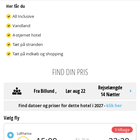
Her får du
All Inclusive
Vandland
4-stjernet hotel
Tæt på stranden
Tæt på indkøb og shopping
FIND DIN PRIS
Rejselængde
Fra
Billund
,
lør aug 22
14 Nætter
Find datoer og priser for dette hotel i 2027 -
klik her
Vælg fly
3 tilbage
Lufthansa
8 t. 20 m.