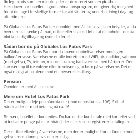
fin legeplads samt en miniklub, der er dekoreret som en pirathule.
Herudover har hotellet et godt animationsprogram, der giver dig mulighed
for at deltage i forskellige former for aktiviteter og underholdning i dag- og
aftentimerne.
På Globales Los Patos Park er opholdet med All Inclusive, som betyder, at du
hverken skal tænke på mad, drikke eller snacks i løbet af dit ophold – du skal
blot læne dig tilbage og nyde din ferie!
Sådan bor du på Globales Los Patos Park
På Globales Los Patos Park bor du i pæne dobbeltværelser med egen
balkon/terrasse. Værelserne er alle indrettet med WiFi, aircondition, safebox
(mod gebyr), TV, telefon, minikøleskab og badeværelse med hårtørrer. Der
kan være op til tre voksne eller to voksne og to børn på værelserne. Det er
også muligt at bo alene mod et eneværelsestillæg.
Pension
Opholdet er med All Inclusive.
Mere om Hotel Los Patos Park
Det er muligt at leje poolhåndklæder (mod depositum ca 10€). Skift af
håndklæder er mod betaling på ca. 1€.
Bemærk, hotellet er kontantløs. Du kan derfor kun betale med kort eller ved
at indsætte penge på et armbånd, der elektronisk registrerer betalingen.
Der er ikke elkedel på værelserne, men der er mulighed for at låne en mod
gebyr i receptionen, hvis den er ledig.