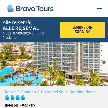
Alle rejsemål
,
ÆNDRE DIN
ALLE REJSEMÅL
SØGNING
1 uge
07-08-2026
Billund
,
,
,
2 voksne
Prev
Nex
Rejser
Spanien
Costa del Sol
Benalmadena
Hotel Los Patos Park