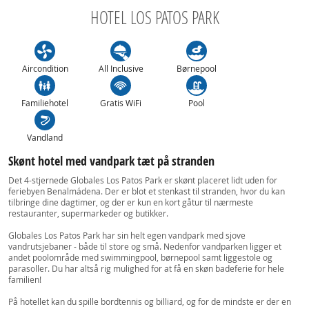
HOTEL LOS PATOS PARK
Aircondition
All Inclusive
Børnepool
Familiehotel
Gratis WiFi
Pool
Vandland
Skønt hotel med vandpark tæt på stranden
Det 4-stjernede Globales Los Patos Park er skønt placeret lidt uden for
feriebyen Benalmádena. Der er blot et stenkast til stranden, hvor du kan
tilbringe dine dagtimer, og der er kun en kort gåtur til nærmeste
restauranter, supermarkeder og butikker.
Globales Los Patos Park har sin helt egen vandpark med sjove
vandrutsjebaner - både til store og små. Nedenfor vandparken ligger et
andet poolområde med swimmingpool, børnepool samt liggestole og
parasoller. Du har altså rig mulighed for at få en skøn badeferie for hele
familien!
På hotellet kan du spille bordtennis og billiard, og for de mindste er der en