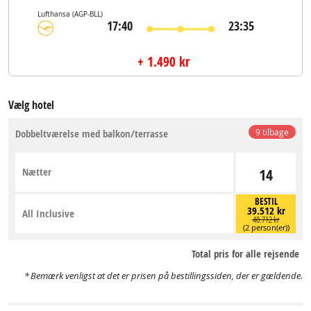
Lufthansa
(AGP-BLL)
17:40
23:35
+ 1.490 kr
Vælg hotel
Dobbeltværelse med balkon/terrasse
9 tilbage
Nætter
14
BESTIL
39.512 kr
All Inclusive
40.712 kr
(2 person(er))
Total pris for alle rejsende
Bemærk venligst at det er prisen på bestillingssiden, der er gældende.