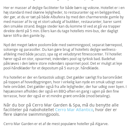
Her er masser af dejlige faciliteter for både børn og voksne. Hotellet er i en
høj standard med skønne lejligheder, to restauranter og en beliggenhed,
der gør, at du er tæt på både Albufeira by med den charmerende gamle by
med masser af liv og et stort udvalg af butikker, restauranter, barer samt
den smukke strand. Begge steder kan du komme til ved at gå via trapper
direkte dertil på 5 min. Ellers kan du tage hotellets mini-bus, der dagligt
kører til/fra den gamle by.
Nyd det meget lækre poolområde med swimmingpool, separat børnepool,
solsenge og parasoller. Du kan gøre brug af hotellets dejlige wellness-
afdeling med både jacuzzi, spa og et veludstyret fitnesscenter. Til hotellet
hører også en stor, opvarmet, indendørs pool og tyrkisk bad. Badehat
påkræves i den lækre store indendørs opvarmet pool. Det er muligt at leje
pool-håndklæder for et depositum på 5 euro pr. håndklæde.
Fra hotellet er der en fantastisk udsigt. Det gælder særligt fra barområdet
på toppen af hovedbygningen, hvor I virkelig kan nyde en smuk udsigt over
hele området. Det gælder også fra alle lejligheder, der har udkig over byen. I
højsæsonen afholdes der også en BBQ-aften en gang i ugen på den fine
terrasse, hvor der også er et mindre grønt område (mod betaling).
Når du bor på Cerro Mar Garden & Spa, må du benytte alle
faciliteter på nabohotellet
Cerro Mar Atlantico
, hvor der er
flere skønne swimmingpools.
Cerro Mar Garden er et af de mest populære hoteller på Algarve.