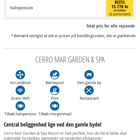
BESTIL
15.778 kr
Halvpension
21.578 kr
(2 person(er))
Total pris for alle rejsende
Bemærk venligst at det er prisen på bestillingssiden, der er gældende.
CERRO MAR GARDEN & SPA
Aircondition
Børnepool
Den gamle by
Gratis WiFi
Pool
Restaurant
Tilkøb halvpension
Tilkøb morgenmad
Central beliggenhed lige ved den gamle bydel
Cerro Mar Garden & Spa Resort er helt perfekt, hvis din ferie både skal
indeholde forskellige aktiviteter og rendyrket afslapning!