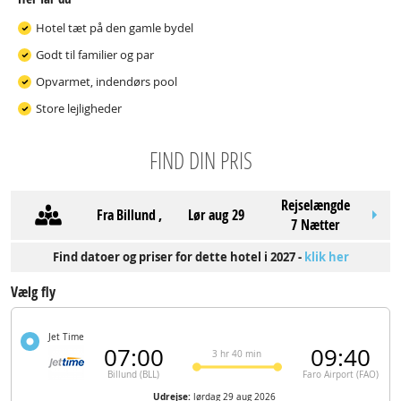
Hotel tæt på den gamle bydel
Godt til familier og par
Opvarmet, indendørs pool
Store lejligheder
FIND DIN PRIS
Rejselængde
Fra
Billund
,
lør aug 29
7 Nætter
Find datoer og priser for dette hotel i 2027 -
klik her
Vælg fly
Jet Time
07:00
09:40
3 hr 40 min
Billund (BLL)
Faro Airport (FAO)
Udrejse:
lørdag 29 aug 2026