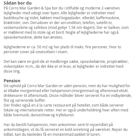
Sådan bor du
På Cerro Mar Garden & Spa bor du i stilfulde og moderne 2-værelses
lejligheder med udsigt over byen. Alle lejligheder er indrettet med
bad/douche og toilet, køkken med kogeplader, elkedel, kaffemaskine,
brødrister, ovn. Derudover er der aircondition, telefon, satellit-tv,
vaskemaskine og safebox (mod gebyr 1,5€ om dagen). Der er balkon, som
er møbleret med to stole og et bord. Nogle af lejlighederne har også
opvaskemaskine, dette kan ønskes.
lejlighederne er ca. 50 m2 og har plads til maks. fire personer, hvor to
personer sover på sovesofaen i stuen.
Det kan være en god ide at medbringe sæbe, opvaskebørste, proptrækker,
viskestykker m.m., da det ikke er et krav, at lejligheder er indrettet med
disse ting.
Pension
Dit ophold på Cerro Mar Garden er uden pension, men du har mulighed for
at tilkøbe morgenmad eller halvpension (morgenmad og aftensmad ekskl.
drikkevarer til aftensmad). Disse måltider bliver serveret fra en indbydende,
flot og varierende buffet.
Der findes også en á la carte restaurant på hotellet, som både serverer
lokale og internationale retter. Her er også underholdning hver aften med
både livemusik, danseshow og tryllekunst.
Har du bestilt halvpension, men ankommer sent til rejsemålet på
ankomstdagen, vil du få serveret en kold anretning på værelset. Rejser du
tidligt, kan du ligeledes få en morgenmad pakket til turen.