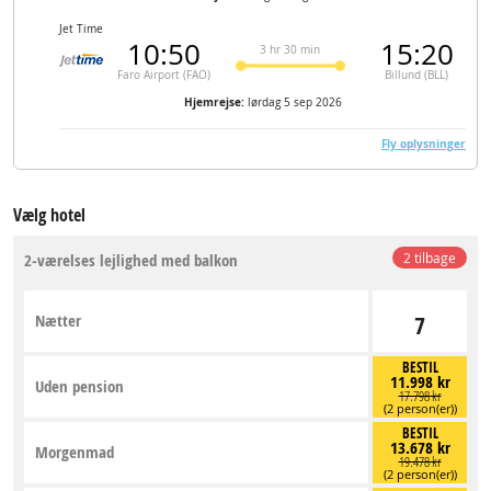
Jet Time
10:50
15:20
3 hr 30 min
Faro Airport (FAO)
Billund (BLL)
Hjemrejse:
lørdag 5 sep 2026
Fly oplysninger
Vælg hotel
2-værelses lejlighed med balkon
2 tilbage
Nætter
7
BESTIL
11.998 kr
Uden pension
17.798 kr
(2 person(er))
BESTIL
13.678 kr
Morgenmad
19.478 kr
(2 person(er))