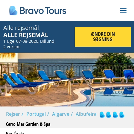
Alle rejsemål
,
ÆNDRE DIN
ALLE REJSEMÅL
SØGNING
1 uge
07-08-2026
Billund
,
,
,
2 voksne
Prev
Nex
Rejser
Portugal
Algarve
Albufeira
Cerro Mar Garden & Spa
Her får du