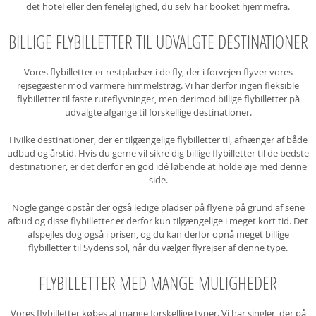
det hotel eller den ferielejlighed, du selv har booket hjemmefra.
BILLIGE FLYBILLETTER TIL UDVALGTE DESTINATIONER
Vores flybilletter er restpladser i de fly, der i forvejen flyver vores
rejsegæster mod varmere himmelstrøg. Vi har derfor ingen fleksible
flybilletter til faste ruteflyvninger, men derimod billige flybilletter på
udvalgte afgange til forskellige destinationer.
Hvilke destinationer, der er tilgængelige flybilletter til, afhænger af både
udbud og årstid. Hvis du gerne vil sikre dig billige flybilletter til de bedste
destinationer, er det derfor en god idé løbende at holde øje med denne
side.
Nogle gange opstår der også ledige pladser på flyene på grund af sene
afbud og disse flybilletter er derfor kun tilgængelige i meget kort tid. Det
afspejles dog også i prisen, og du kan derfor opnå meget billige
flybilletter til Sydens sol, når du vælger flyrejser af denne type.
FLYBILLETTER MED MANGE MULIGHEDER
Vores flybilletter købes af mange forskellige typer. Vi har singler, der på