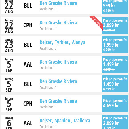
lørdag
Pris pr. person fra
22
Den Græske Riviera
BLL
999 kr
Antal tilbud:
1
4.699 kr
AUG
1 plads tilbage!
lørdag
Pris pr. person fra
22
Den Græske Riviera
CPH
3.999 kr
Antal tilbud:
1
4.699 kr
AUG
søndag
Pris pr. person fra
23
Rejser
Tyrkiet
Alanya
BLL
1.999 kr
Antal tilbud:
2
4.799 kr
AUG
lørdag
Pris pr. person fra
5
Den Græske Riviera
AAL
1.499 kr
Antal tilbud:
1
4.699 kr
SEP
lørdag
Pris pr. person fra
5
Den Græske Riviera
BLL
1.499 kr
Antal tilbud:
1
4.699 kr
SEP
lørdag
5
Den Græske Riviera
Pris pr. person fra
CPH
4.699 kr
Antal tilbud:
1
SEP
søndag
Pris pr. person fra
6
Rejser
Spanien
Mallorca
AAL
2.999 kr
Antal tilbud:
1
3.999 kr