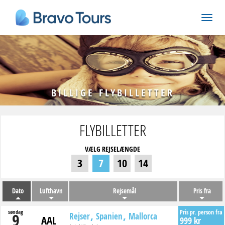
BILLIGE FLYBILLETTER
FLYBILLETTER
VÆLG REJSELÆNGDE
3
7
10
14
Dato
Lufthavn
Rejsemål
Pris fra
søndag
Pris pr. person fra
9
Rejser
Spanien
Mallorca
AAL
999 kr