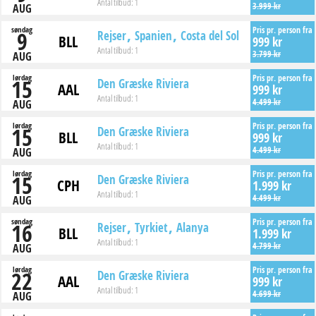
Antal tilbud:
1
3.999 kr
AUG
søndag
Pris pr. person fra
9
Rejser
Spanien
Costa del Sol
BLL
999 kr
Antal tilbud:
1
3.799 kr
AUG
lørdag
Pris pr. person fra
15
Den Græske Riviera
AAL
999 kr
Antal tilbud:
1
4.499 kr
AUG
lørdag
Pris pr. person fra
15
Den Græske Riviera
BLL
999 kr
Antal tilbud:
1
4.499 kr
AUG
lørdag
Pris pr. person fra
15
Den Græske Riviera
CPH
1.999 kr
Antal tilbud:
1
4.499 kr
AUG
søndag
Pris pr. person fra
16
Rejser
Tyrkiet
Alanya
BLL
1.999 kr
Antal tilbud:
1
4.799 kr
AUG
lørdag
Pris pr. person fra
22
Den Græske Riviera
AAL
999 kr
Antal tilbud:
1
4.699 kr
AUG