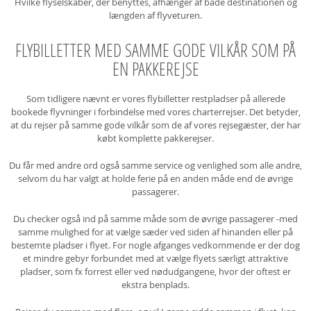
Hvilke flyselskaber, der benyttes, afhænger af både destinationen og
længden af flyveturen.
FLYBILLETTER MED SAMME GODE VILKÅR SOM PÅ
EN PAKKEREJSE
Som tidligere nævnt er vores flybilletter restpladser på allerede
bookede flyvninger i forbindelse med vores charterrejser. Det betyder,
at du rejser på samme gode vilkår som de af vores rejsegæster, der har
købt komplette pakkerejser.
Du får med andre ord også samme service og venlighed som alle andre,
selvom du har valgt at holde ferie på en anden måde end de øvrige
passagerer.
Du checker også ind på samme måde som de øvrige passagerer -med
samme mulighed for at vælge sæder ved siden af hinanden eller på
bestemte pladser i flyet. For nogle afganges vedkommende er der dog
et mindre gebyr forbundet med at vælge flyets særligt attraktive
pladser, som fx forrest eller ved nødudgangene, hvor der oftest er
ekstra benplads.