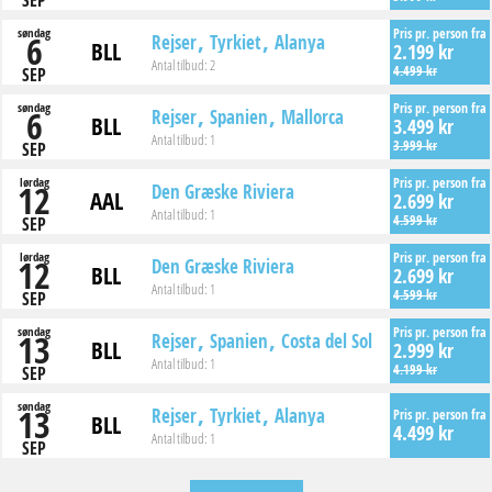
SEP
søndag
Pris pr. person fra
6
Rejser
Tyrkiet
Alanya
BLL
2.199 kr
Antal tilbud:
2
4.499 kr
SEP
søndag
Pris pr. person fra
6
Rejser
Spanien
Mallorca
BLL
3.499 kr
Antal tilbud:
1
3.999 kr
SEP
lørdag
Pris pr. person fra
12
Den Græske Riviera
AAL
2.699 kr
Antal tilbud:
1
4.599 kr
SEP
lørdag
Pris pr. person fra
12
Den Græske Riviera
BLL
2.699 kr
Antal tilbud:
1
4.599 kr
SEP
søndag
Pris pr. person fra
13
Rejser
Spanien
Costa del Sol
BLL
2.999 kr
Antal tilbud:
1
4.199 kr
SEP
søndag
13
Rejser
Tyrkiet
Alanya
Pris pr. person fra
BLL
4.499 kr
Antal tilbud:
1
SEP