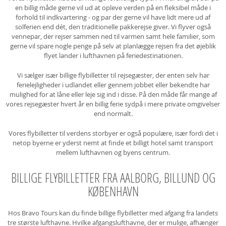
en billig måde gerne vil ud at opleve verden på en fleksibel måde i
forhold til indkvartering - og par der gerne vil have lidt mere ud af
solferien end dét, den traditionelle pakkerejse giver. Vi flyver også
vennepar, der rejser sammen ned til varmen samt hele familier, som
gerne vil spare nogle penge på selv at planlægge rejsen fra det øjeblik
flyet lander i lufthavnen på feriedestinationen.
Vi sælger især billige flybilletter til rejsegæster, der enten selv har
ferielejligheder i udlandet eller gennem jobbet eller bekendte har
mulighed for at låne eller leje sig ind i disse. På den måde får mange af
vores rejsegæster hvert år en billig ferie sydpå i mere private omgivelser
end normalt.
Vores flybilletter til verdens storbyer er også populære, især fordi det i
netop byerne er yderst nemt at finde et billigt hotel samt transport
mellem lufthavnen og byens centrum.
BILLIGE FLYBILLETTER FRA AALBORG, BILLUND OG
KØBENHAVN
Hos Bravo Tours kan du finde billige flybilletter med afgang fra landets
tre største lufthavne. Hvilke afgangslufthavne, der er mulige, afhænger