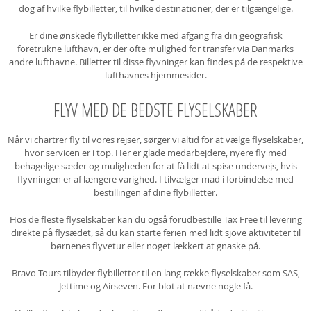
dog af hvilke flybilletter, til hvilke destinationer, der er tilgængelige.
Er dine ønskede flybilletter ikke med afgang fra din geografisk
foretrukne lufthavn, er der ofte mulighed for transfer via Danmarks
andre lufthavne. Billetter til disse flyvninger kan findes på de respektive
lufthavnes hjemmesider.
FLYV MED DE BEDSTE FLYSELSKABER
Når vi chartrer fly til vores rejser, sørger vi altid for at vælge flyselskaber,
hvor servicen er i top. Her er glade medarbejdere, nyere fly med
behagelige sæder og muligheden for at få lidt at spise undervejs, hvis
flyvningen er af længere varighed. I tilvælger mad i forbindelse med
bestillingen af dine flybilletter.
Hos de fleste flyselskaber kan du også forudbestille Tax Free til levering
direkte på flysædet, så du kan starte ferien med lidt sjove aktiviteter til
børnenes flyvetur eller noget lækkert at gnaske på.
Bravo Tours tilbyder flybilletter til en lang række flyselskaber som SAS,
Jettime og Airseven. For blot at nævne nogle få.