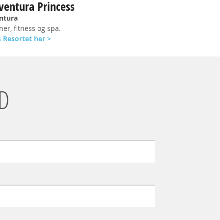
ventura Princess
ntura
er, fitness og spa.
 Resortet her >
D