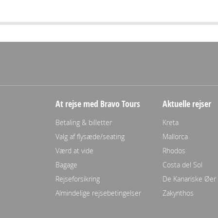
At rejse med Bravo Tours
Aktuelle rejser
Betaling & billetter
Kreta
Valg af flysæde/seating
Mallorca
Værd at vide
Rhodos
Bagage
Costa del Sol
Rejseforsikring
De Kanariske Øer
Almindelige rejsebetingelser
Zakynthos