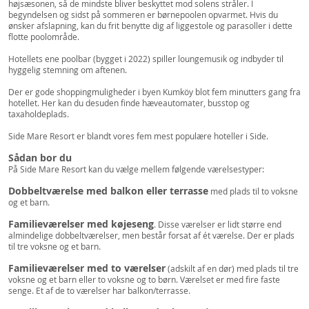
højsæsonen, så de mindste bliver beskyttet mod solens stråler. I
begyndelsen og sidst på sommeren er børnepoolen opvarmet. Hvis du
ønsker afslapning, kan du frit benytte dig af liggestole og parasoller i dette
flotte poolområde.
Hotellets ene poolbar (bygget i 2022) spiller loungemusik og indbyder til
hyggelig stemning om aftenen.
Der er gode shoppingmuligheder i byen Kumköy blot fem minutters gang fra
hotellet. Her kan du desuden finde hæveautomater, busstop og
taxaholdeplads.
Side Mare Resort er blandt vores fem mest populære hoteller i Side.
Sådan bor du
På Side Mare Resort kan du vælge mellem følgende værelsestyper:
Dobbeltværelse med balkon eller terrasse
med plads til to voksne
og et barn.
Familieværelser med køjeseng
. Disse værelser er lidt større end
almindelige dobbeltværelser, men består forsat af ét værelse. Der er plads
til tre voksne og et barn.
Familieværelser med to værelser
(adskilt af en dør) med plads til tre
voksne og et barn eller to voksne og to børn. Værelset er med fire faste
senge. Et af de to værelser har balkon/terrasse.