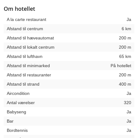
Om hotellet
A la carte restaurant
Ja
Afstand til centrum
6 km
Afstand til hæveautomat
200 m
Afstand til lokalt centrum
200 m
Afstand til lufthavn
65 km
Afstand til minimarked
På hotellet
Afstand til restauranter
200 m
Afstand til strand
400 m
Aircondition
Ja
Antal værelser
320
Babyseng
Ja
Bar
Ja
Bordtennis
Ja