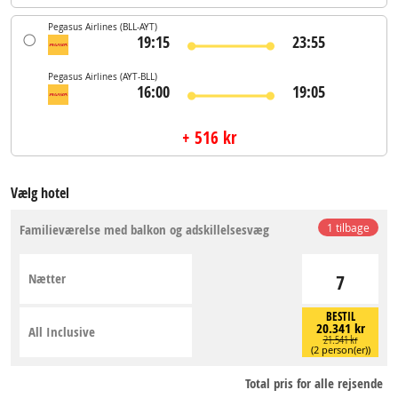
Pegasus Airlines
(BLL-AYT)
19:15
23:55
Pegasus Airlines
(AYT-BLL)
16:00
19:05
+ 516 kr
Vælg hotel
Familieværelse med balkon og adskillelsesvæg
1 tilbage
Nætter
7
BESTIL
20.341 kr
All Inclusive
21.541 kr
(2 person(er))
Total pris for alle rejsende