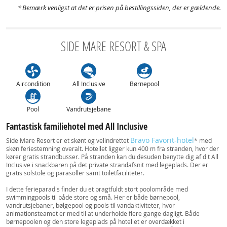
Bemærk venligst at det er prisen på bestillingssiden, der er gældende.
SIDE MARE RESORT & SPA
Aircondition
All Inclusive
Børnepool
Pool
Vandrutsjebane
Fantastisk familiehotel med All Inclusive
Bravo Favorit-hotel
Side Mare Resort er et skønt og velindrettet
* med
skøn feriestemning overalt. Hotellet ligger kun 400 m fra stranden, hvor der
kører gratis strandbusser. På stranden kan du desuden benytte dig af dit All
Inclusive i snackbaren på det private strandafsnit med legeplads. Der er
gratis solstole og parasoller samt toiletfaciliteter.
I dette ferieparadis finder du et pragtfuldt stort poolområde med
swimmingpools til både store og små. Her er både børnepool,
vandrutsjebaner, bølgepool og pools til vandaktiviteter, hvor
animationsteamet er med til at underholde flere gange dagligt. Både
børnepoolen og den store legeplads på hotellet er overdækket i