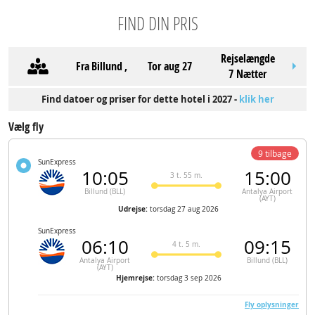
FIND DIN PRIS
Rejselængde
Fra
Billund
,
tor aug 27
7 Nætter
Find datoer og priser for dette hotel i 2027 -
klik her
Vælg fly
9 tilbage
SunExpress
10:05
15:00
3 t. 55 m.
Billund (BLL)
Antalya Airport
(AYT)
Udrejse:
torsdag 27 aug 2026
SunExpress
06:10
09:15
4 t. 5 m.
Antalya Airport
Billund (BLL)
(AYT)
Hjemrejse:
torsdag 3 sep 2026
Fly oplysninger