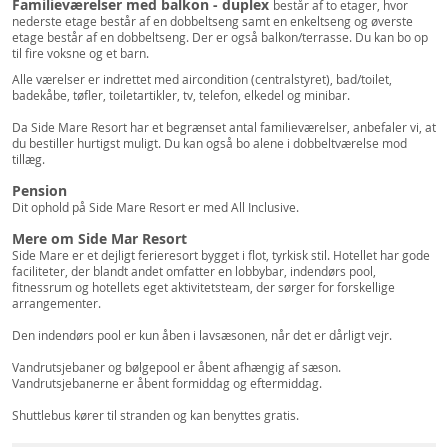
Familieværelser med balkon - duplex
består af to etager, hvor
nederste etage består af en dobbeltseng samt en enkeltseng og øverste
etage består af en dobbeltseng. Der er også balkon/terrasse. Du kan bo op
til fire voksne og et barn.
Alle værelser er indrettet med aircondition (centralstyret), bad/toilet,
badekåbe, tøfler, toiletartikler, tv, telefon, elkedel og minibar.
Da Side Mare Resort har et begrænset antal familieværelser, anbefaler vi, at
du bestiller hurtigst muligt. Du kan også bo alene i dobbeltværelse mod
tillæg.
Pension
Dit ophold på Side Mare Resort er med All Inclusive.
Mere om Side Mar Resort
Side Mare er et dejligt ferieresort bygget i flot, tyrkisk stil. Hotellet har gode
faciliteter, der blandt andet omfatter en lobbybar, indendørs pool,
fitnessrum og hotellets eget aktivitetsteam, der sørger for forskellige
arrangementer.
Den indendørs pool er kun åben i lavsæsonen, når det er dårligt vejr.
Vandrutsjebaner og bølgepool er åbent afhængig af sæson.
Vandrutsjebanerne er åbent formiddag og eftermiddag.
Shuttlebus kører til stranden og kan benyttes gratis.