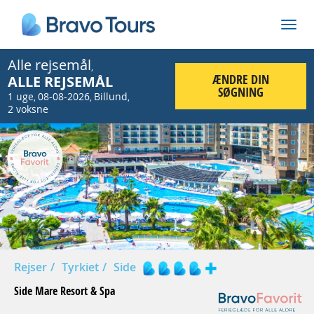
Alle rejsemål
,
ÆNDRE DIN
ALLE REJSEMÅL
SØGNING
1 uge
08-08-2026
Billund
,
,
,
2 voksne
Prev
Nex
Rejser
Tyrkiet
Side
Side Mare Resort & Spa