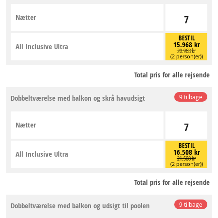
Nætter
7
BESTIL
15.968 kr
All Inclusive Ultra
20.968 kr
(2 person(er))
Total pris for alle rejsende
Dobbeltværelse med balkon og skrå havudsigt
9 tilbage
Nætter
7
BESTIL
16.508 kr
All Inclusive Ultra
21.508 kr
(2 person(er))
Total pris for alle rejsende
Dobbeltværelse med balkon og udsigt til poolen
9 tilbage