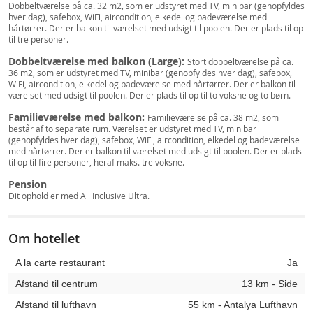
Dobbeltværelse på ca. 32 m2, som er udstyret med TV, minibar (genopfyldes
hver dag), safebox, WiFi, aircondition, elkedel og badeværelse med
hårtørrer. Der er balkon til værelset med udsigt til poolen. Der er plads til op
til tre personer.
Dobbeltværelse med balkon (Large):
Stort dobbeltværelse på ca.
36 m2, som er udstyret med TV, minibar (genopfyldes hver dag), safebox,
WiFi, aircondition, elkedel og badeværelse med hårtørrer. Der er balkon til
værelset med udsigt til poolen. Der er plads til op til to voksne og to børn.
Familieværelse med balkon:
Familieværelse på ca. 38 m2, som
består af to separate rum. Værelset er udstyret med TV, minibar
(genopfyldes hver dag), safebox, WiFi, aircondition, elkedel og badeværelse
med hårtørrer. Der er balkon til værelset med udsigt til poolen. Der er plads
til op til fire personer, heraf maks. tre voksne.
Pension
Dit ophold er med All Inclusive Ultra.
Om hotellet
A la carte restaurant
Ja
Afstand til centrum
13 km - Side
Afstand til lufthavn
55 km - Antalya Lufthavn