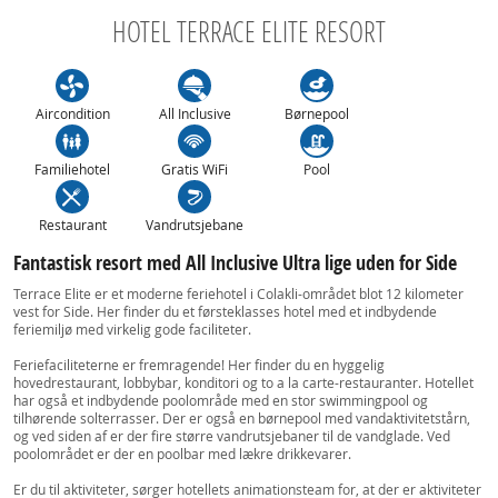
HOTEL TERRACE ELITE RESORT
Aircondition
All Inclusive
Børnepool
Familiehotel
Gratis WiFi
Pool
Restaurant
Vandrutsjebane
Fantastisk resort med All Inclusive Ultra lige uden for Side
Terrace Elite er et moderne feriehotel i Colakli-området blot 12 kilometer
vest for Side. Her finder du et førsteklasses hotel med et indbydende
feriemiljø med virkelig gode faciliteter.
Feriefaciliteterne er fremragende! Her finder du en hyggelig
hovedrestaurant, lobbybar, konditori og to a la carte-restauranter. Hotellet
har også et indbydende poolområde med en stor swimmingpool og
tilhørende solterrasser. Der er også en børnepool med vandaktivitetstårn,
og ved siden af er der fire større vandrutsjebaner til de vandglade. Ved
poolområdet er der en poolbar med lækre drikkevarer.
Er du til aktiviteter, sørger hotellets animationsteam for, at der er aktiviteter