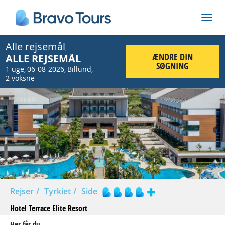
Alle rejsemål
,
ÆNDRE DIN
ALLE REJSEMÅL
SØGNING
1 uge
06-08-2026
Billund
,
,
,
2 voksne
Prev
Nex
Rejser
Tyrkiet
Side
Hotel Terrace Elite Resort
Her får du