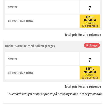
Nætter
7
BESTIL
16.648 kr
All Inclusive Ultra
21.648 kr
(2 person(er))
Total pris for alle rejsende
Dobbeltværelse med balkon (Large)
9 tilbage
Nætter
7
BESTIL
20.048 kr
All Inclusive Ultra
25.048 kr
(2 person(er))
Total pris for alle rejsende
Bemærk venligst at det er prisen på bestillingssiden, der er gældende.