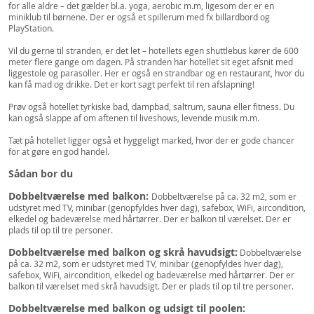
for alle aldre – det gælder bl.a. yoga, aerobic m.m, ligesom der er en
miniklub til børnene. Der er også et spillerum med fx billardbord og
PlayStation.
Vil du gerne til stranden, er det let – hotellets egen shuttlebus kører de 600
meter flere gange om dagen. På stranden har hotellet sit eget afsnit med
liggestole og parasoller. Her er også en strandbar og en restaurant, hvor du
kan få mad og drikke. Det er kort sagt perfekt til ren afslapning!
Prøv også hotellet tyrkiske bad, dampbad, saltrum, sauna eller fitness. Du
kan også slappe af om aftenen til liveshows, levende musik m.m.
Tæt på hotellet ligger også et hyggeligt marked, hvor der er gode chancer
for at gøre en god handel.
Sådan bor du
Dobbeltværelse med balkon:
Dobbeltværelse på ca. 32 m2, som er
udstyret med TV, minibar (genopfyldes hver dag), safebox, WiFi, aircondition,
elkedel og badeværelse med hårtørrer. Der er balkon til værelset. Der er
plads til op til tre personer.
Dobbeltværelse med balkon og skrå havudsigt:
Dobbeltværelse
på ca. 32 m2, som er udstyret med TV, minibar (genopfyldes hver dag),
safebox, WiFi, aircondition, elkedel og badeværelse med hårtørrer. Der er
balkon til værelset med skrå havudsigt. Der er plads til op til tre personer.
Dobbeltværelse med balkon og udsigt til poolen: