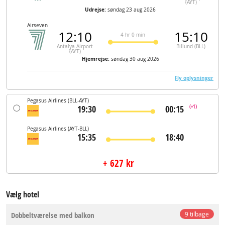
(AYT)
Udrejse:
søndag 23 aug 2026
Airseven
12:10
15:10
4 hr 0 min
Antalya Airport
Billund (BLL)
(AYT)
Hjemrejse:
søndag 30 aug 2026
Fly oplysninger
Pegasus Airlines
(BLL-AYT)
19:30
00:15
(+1)
Pegasus Airlines
(AYT-BLL)
15:35
18:40
+ 627 kr
Vælg hotel
Dobbeltværelse med balkon
9 tilbage