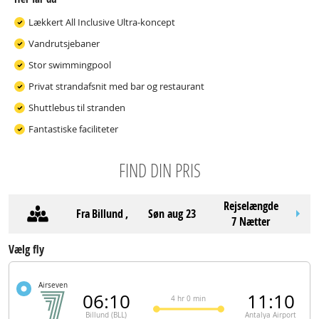
Lækkert All Inclusive Ultra-koncept
Vandrutsjebaner
Stor swimmingpool
Privat strandafsnit med bar og restaurant
Shuttlebus til stranden
Fantastiske faciliteter
FIND DIN PRIS
Rejselængde
Fra
Billund
,
søn aug 23
7 Nætter
Vælg fly
Airseven
06:10
11:10
4 hr 0 min
Billund (BLL)
Antalya Airport