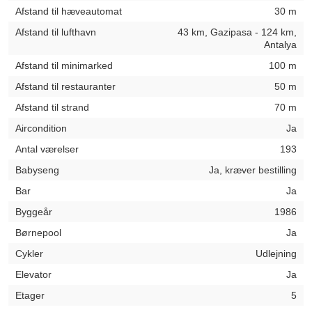
Afstand til hæveautomat
30 m
Afstand til lufthavn
43 km, Gazipasa - 124 km,
Antalya
Afstand til minimarked
100 m
Afstand til restauranter
50 m
Afstand til strand
70 m
Aircondition
Ja
Antal værelser
193
Babyseng
Ja, kræver bestilling
Bar
Ja
Byggeår
1986
Børnepool
Ja
Cykler
Udlejning
Elevator
Ja
Etager
5