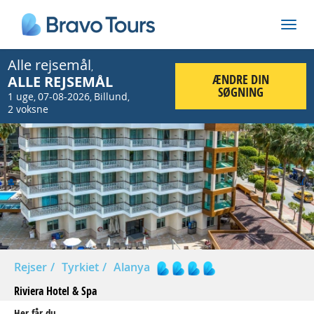
Alle rejsemål
,
ÆNDRE DIN
ALLE REJSEMÅL
SØGNING
1 uge
07-08-2026
Billund
,
,
,
2 voksne
Prev
Nex
Rejser
Tyrkiet
Alanya
Riviera Hotel & Spa
Her får du