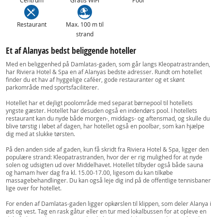
Centrum
Gratis WiFi
Pool
Restaurant
Max. 100 m til
strand
Et af Alanyas bedst beliggende hoteller
Med en beliggenhed på Damlatas-gaden, som går langs Kleopatrastranden,
har Riviera Hotel & Spa en af Alanyas bedste adresser. Rundt om hotellet
finder du et hav af hyggelige caféer, gode restauranter og et skønt
parkområde med sportsfaciliterer.
Hotellet har et dejligt poolområde med separat børnepool til hotellets
yngste gæster. Hotellet har desuden også en indendørs pool. I hotellets
restaurant kan du nyde både morgen-, middags- og aftensmad, og skulle du
blive tørstig i løbet af dagen, har hotellet også en poolbar, som kan hjælpe
dig med at slukke tørsten.
På den anden side af gaden, kun få skridt fra Riviera Hotel & Spa, ligger den
populære strand: Kleopatrastranden, hvor der er rig mulighed for at nyde
solen og udsigten ud over Middelhavet. Hotellet tilbyder også både sauna
og hamam hver dag fra kl. 15.00-17.00, ligesom du kan tilkøbe
massagebehandlinger. Du kan også leje dig ind på de offentlige tennisbaner
lige over for hotellet.
For enden af Damlatas-gaden ligger opkørslen til klippen, som deler Alanya i
øst og vest. Tag en rask gåtur eller en tur med lokalbussen for at opleve en