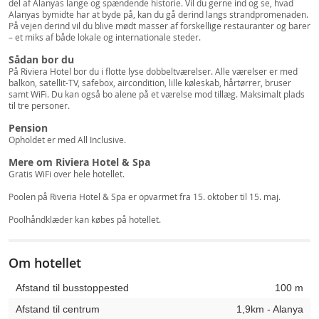
del af Alanyas lange og spændende historie. Vil du gerne ind og se, hvad
Alanyas bymidte har at byde på, kan du gå derind langs strandpromenaden.
På vejen derind vil du blive mødt masser af forskellige restauranter og barer
– et miks af både lokale og internationale steder.
Sådan bor du
På Riviera Hotel bor du i flotte lyse dobbeltværelser. Alle værelser er med
balkon, satellit-TV, safebox, aircondition, lille køleskab, hårtørrer, bruser
samt WiFi. Du kan også bo alene på et værelse mod tillæg. Maksimalt plads
til tre personer.
Pension
Opholdet er med All Inclusive.
Mere om Riviera Hotel & Spa
Gratis WiFi over hele hotellet.
Poolen på Riveria Hotel & Spa er opvarmet fra 15. oktober til 15. maj.
Poolhåndklæder kan købes på hotellet.
Om hotellet
Afstand til busstoppested
100 m
Afstand til centrum
1,9km - Alanya