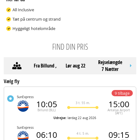
All Inclusive
Tæt på centrum og strand
Hyggeligt hotelområde
FIND DIN PRIS
Rejselængde
Fra
Billund
,
lør aug 22
7 Nætter
Vælg fly
9 tilbage
SunExpress
10:05
15:00
3 t. 55 m.
Billund (BLL)
Antalya Airport
(AYT)
Udrejse:
lørdag 22 aug 2026
SunExpress
06:10
09:15
4 t. 5 m.