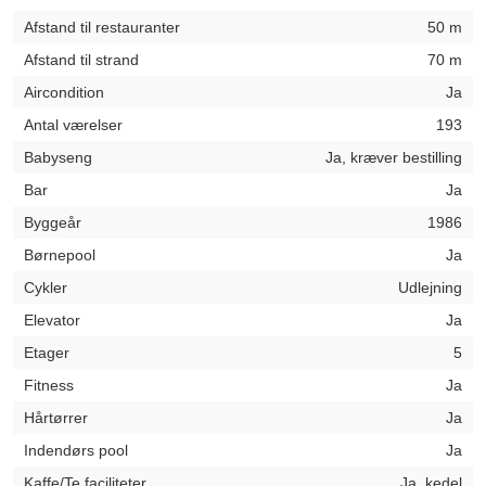
Afstand til restauranter
50 m
Afstand til strand
70 m
Aircondition
Ja
Antal værelser
193
Babyseng
Ja, kræver bestilling
Bar
Ja
Byggeår
1986
Børnepool
Ja
Cykler
Udlejning
Elevator
Ja
Etager
5
Fitness
Ja
Hårtørrer
Ja
Indendørs pool
Ja
Kaffe/Te faciliteter
Ja, kedel