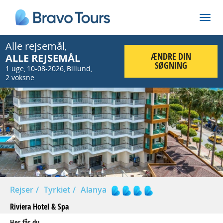
Alle rejsemål
,
ÆNDRE DIN
ALLE REJSEMÅL
SØGNING
1 uge
10-08-2026
Billund
,
,
,
2 voksne
Prev
Nex
Rejser
Tyrkiet
Alanya
Riviera Hotel & Spa
Her får du