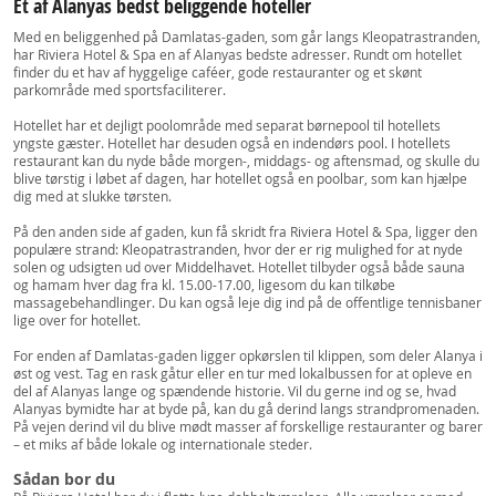
Et af Alanyas bedst beliggende hoteller
Med en beliggenhed på Damlatas-gaden, som går langs Kleopatrastranden,
har Riviera Hotel & Spa en af Alanyas bedste adresser. Rundt om hotellet
finder du et hav af hyggelige caféer, gode restauranter og et skønt
parkområde med sportsfaciliterer.
Hotellet har et dejligt poolområde med separat børnepool til hotellets
yngste gæster. Hotellet har desuden også en indendørs pool. I hotellets
restaurant kan du nyde både morgen-, middags- og aftensmad, og skulle du
blive tørstig i løbet af dagen, har hotellet også en poolbar, som kan hjælpe
dig med at slukke tørsten.
På den anden side af gaden, kun få skridt fra Riviera Hotel & Spa, ligger den
populære strand: Kleopatrastranden, hvor der er rig mulighed for at nyde
solen og udsigten ud over Middelhavet. Hotellet tilbyder også både sauna
og hamam hver dag fra kl. 15.00-17.00, ligesom du kan tilkøbe
massagebehandlinger. Du kan også leje dig ind på de offentlige tennisbaner
lige over for hotellet.
For enden af Damlatas-gaden ligger opkørslen til klippen, som deler Alanya i
øst og vest. Tag en rask gåtur eller en tur med lokalbussen for at opleve en
del af Alanyas lange og spændende historie. Vil du gerne ind og se, hvad
Alanyas bymidte har at byde på, kan du gå derind langs strandpromenaden.
På vejen derind vil du blive mødt masser af forskellige restauranter og barer
– et miks af både lokale og internationale steder.
Sådan bor du