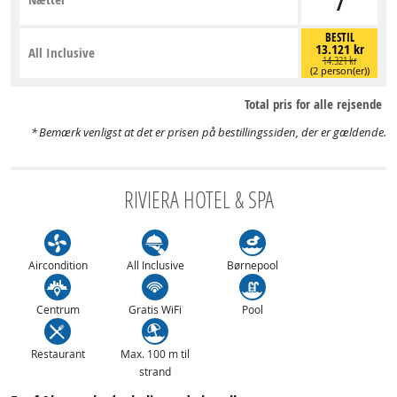
7
BESTIL
13.121 kr
All Inclusive
14.321 kr
(2 person(er))
Total pris for alle rejsende
Bemærk venligst at det er prisen på bestillingssiden, der er gældende.
RIVIERA HOTEL & SPA
Aircondition
All Inclusive
Børnepool
Centrum
Gratis WiFi
Pool
Restaurant
Max. 100 m til
strand