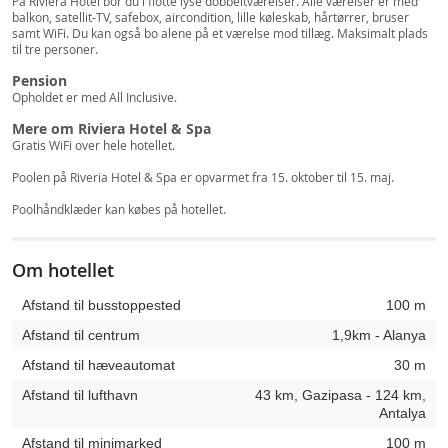
På Riviera Hotel bor du i flotte lyse dobbeltværelser. Alle værelser er med
balkon, satellit-TV, safebox, aircondition, lille køleskab, hårtørrer, bruser
samt WiFi. Du kan også bo alene på et værelse mod tillæg. Maksimalt plads
til tre personer.
Pension
Opholdet er med All Inclusive.
Mere om Riviera Hotel & Spa
Gratis WiFi over hele hotellet.
Poolen på Riveria Hotel & Spa er opvarmet fra 15. oktober til 15. maj.
Poolhåndklæder kan købes på hotellet.
Om hotellet
Afstand til busstoppested
100 m
Afstand til centrum
1,9km - Alanya
Afstand til hæveautomat
30 m
Afstand til lufthavn
43 km, Gazipasa - 124 km,
Antalya
Afstand til minimarked
100 m