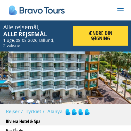
Alle rejsemål
,
ÆNDRE DIN
ALLE REJSEMÅL
SØGNING
1 uge
08-08-2026
Billund
,
,
,
2 voksne
Prev
Nex
Rejser
Tyrkiet
Alanya
Riviera Hotel & Spa
Her får du