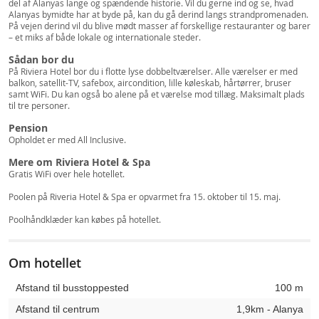
del af Alanyas lange og spændende historie. Vil du gerne ind og se, hvad
Alanyas bymidte har at byde på, kan du gå derind langs strandpromenaden.
På vejen derind vil du blive mødt masser af forskellige restauranter og barer
– et miks af både lokale og internationale steder.
Sådan bor du
På Riviera Hotel bor du i flotte lyse dobbeltværelser. Alle værelser er med
balkon, satellit-TV, safebox, aircondition, lille køleskab, hårtørrer, bruser
samt WiFi. Du kan også bo alene på et værelse mod tillæg. Maksimalt plads
til tre personer.
Pension
Opholdet er med All Inclusive.
Mere om Riviera Hotel & Spa
Gratis WiFi over hele hotellet.
Poolen på Riveria Hotel & Spa er opvarmet fra 15. oktober til 15. maj.
Poolhåndklæder kan købes på hotellet.
Om hotellet
Afstand til busstoppested
100 m
Afstand til centrum
1,9km - Alanya