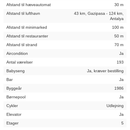
Afstand til hæveautomat
30 m
Afstand til lufthavn
43 km, Gazipasa - 124 km,
Antalya
Afstand til minimarked
100 m
Afstand til restauranter
50 m
Afstand til strand
70 m
Aircondition
Ja
Antal værelser
193
Babyseng
Ja, kræver bestilling
Bar
Ja
Byggeår
1986
Børnepool
Ja
Cykler
Udlejning
Elevator
Ja
Etager
5