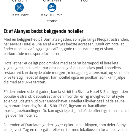
Centrum
Gratis WiFi
Pool
Restaurant
Max. 100 m til
strand
Et af Alanyas bedst beliggende hoteller
Med en beliggenhed på Damlatas-gaden, som går langs Kleopatrastranden,
har Riviera Hotel & Spa en af Alanyas bedste adresser. Rundt om hotellet
finder du et hav af hyggelige caféer, gode restauranter og et skønt
parkområde med sportsfaciliterer.
Hotellet har et dejligt poolområde med separat børnepool til hotellets
yngste gæster. Hotellet har desuden også en indendørs pool. I hotellets
restaurant kan du nyde både morgen-, middags- og aftensmad, og skulle du
blive tørstig i løbet af dagen, har hotellet også en poolbar, som kan hjælpe
dig med at slukke tørsten.
På den anden side af gaden, kun få skridt fra Riviera Hotel & Spa, ligger den
populære strand: Kleopatrastranden, hvor der er rig mulighed for at nyde
solen og udsigten ud over Middelhavet. Hotellet tilbyder også både sauna
og hamam hver dag fra kl. 15.00-17.00, ligesom du kan tilkøbe
massagebehandlinger. Du kan også leje dig ind på de offentlige tennisbaner
lige over for hotellet.
For enden af Damlatas-gaden ligger opkørslen til klippen, som deler Alanya i
øst og vest. Tag en rask gåtur eller en tur med lokalbussen for at opleve en