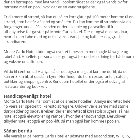
der en børnepool med lavt vand. I poolområdet er der også vandsjov for
børnene med en pool, hvor der er en vandrutsjebane.
Er du mere til strand, så kan du på en kort gåtur på 100 meter komme til en
strand, som består af sand og småsten. Du kan komme til stranden via en
fodgængertunnel. På stranden er der solstole og parasoller til fri
afbenyttelse for gæster på Monte Carlo Hotel. Der er også en strandbar,
hvor du kan købe mad og drikkevarer. Vand, te og kaffe er dog gratis i
strandbaren.
Monte Carlo Hotel råder også over et fitnessrum med nogle få vægte og
løbebånd. Hotellets personale sørger også for underholdning for både børn
og voksne om aftenen.
Vil du til centrum af Alanya, så er det også muligt at komme dertil, da der
kun er 3 km til, at du står i byen. Her finder du flere restauranter, cafeer,
butikker og shoppingcentre. Rundt om hotellet er der også et udvalg af
restauranter og butikker.
Handicapvenligt hotel
Monte Carlo Hotel har som et af de eneste hoteller i Alanya indrettet hele
15 værelser specielt til kørestolsbrugere. Udover værelserne med større
dørbredder og badeværelser, der er indrettet til kørestolsbrugere, så har
hotellet også elevatorer og ramper, hvor det er nødvendigt. Derudover
tilbyder hotellet også en pool-lift, så man også kan komme i poolen.
Sådan bor du
Alle værelser på Monte Carlo Hotel er udstyret med aircondition, WiFi, TV,