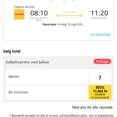
Pegasus Airlines
08:10
11:20
4 t. 10 m.
Antalya Airport
Aalborg (AAL)
(AYT)
Hjemrejse:
tirsdag 18 aug 2026
Fly oplysninger
Vælg hotel
Dobbeltværelse med balkon
9 tilbage
Nætter
7
BESTIL
11.042 kr
All Inclusive
12.242 kr
(2 person(er))
Total pris for alle rejsende
Bemærk venligst at det er prisen på bestillingssiden, der er gældende.