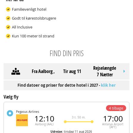
Familievenligt hotel
Godt til kørestolsbrugere
All Inclusive
Kun 100 meter til strand
FIND DIN PRIS
Rejselængde
Fra
Aalborg
,
tir aug 11
7 Nætter
Find datoer og priser for dette hotel i 2027 -
klik her
Vælg fly
4 tilbage
Pegasus Airlines
12:10
17:00
3 t. 50 m.
Aalborg (AAL)
Antalya Airport
(AYT)
Udrejse:
tirsdag 11 aug 2026