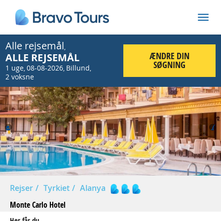
Alle rejsemål
,
ÆNDRE DIN
ALLE REJSEMÅL
SØGNING
1 uge
08-08-2026
Billund
,
,
,
2 voksne
Prev
Nex
Rejser
Tyrkiet
Alanya
Monte Carlo Hotel
Her får du