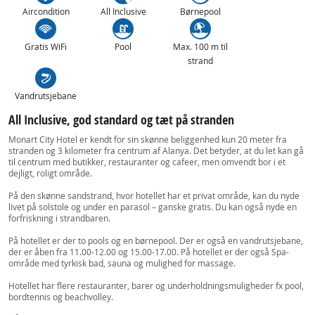
Aircondition
All Inclusive
Børnepool
Gratis WiFi
Pool
Max. 100 m til
strand
Vandrutsjebane
All Inclusive, god standard og tæt på stranden
Monart City Hotel er kendt for sin skønne beliggenhed kun 20 meter fra
stranden og 3 kilometer fra centrum af Alanya. Det betyder, at du let kan gå
til centrum med butikker, restauranter og cafeer, men omvendt bor i et
dejligt, roligt område.
På den skønne sandstrand, hvor hotellet har et privat område, kan du nyde
livet på solstole og under en parasol – ganske gratis. Du kan også nyde en
forfriskning i strandbaren.
På hotellet er der to pools og en børnepool. Der er også en vandrutsjebane,
der er åben fra 11.00-12.00 og 15.00-17.00. På hotellet er der også Spa-
område med tyrkisk bad, sauna og mulighed for massage.
Hotellet har flere restauranter, barer og underholdningsmuligheder fx pool,
bordtennis og beachvolley.