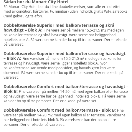
Sådan bor du Monart City Hotel
På Monart City Hotel bor du i fine dobbeltværelser, som alle er indrettet
med aircondition, hårtørrer, tv, minibar (uden indhold), gratis WiFi, safeboks
(mod gebyr), og telefon.
Dobbeltværelse Superior med balkon/terrasse og skrå
havudsigt – Blok A:
Fine værelser på mellem 15,5-21,5 m2 med egen
balkon eller terrasse og skrå havudsigt. Værelserne har beliggenhed i
hotellets blok A. På værelserne kan der bo op til tre personer. Der er elkedel
på værelset.
Dobbeltværelse Superior med balkon/terrasse og havudsigt
– Blok A:
Fine værelser på mellem 15,5-21,5 m² med egen balkon eller
terrasse og havudsigt. Værelserne ligger i hotellets blok A, hvor
balkon/terrasse kan vende mod poolsiden, og havudsigten kan være
sidevendt. På værelserne kan der bo op til tre personer. Der er elkedel på
værelset.
Dobbeltværelse Comfort med balkon/terrasse og havudsigt -
Blok B:
Fine værelser på mellem 14-20 m2 med egen balkon eller terrasse
og havudsigt. Værelserne har beliggenhed i hotellets blok B. På værelserne
kan der bo op til tre personer. Der er elkedel på værelset.
Dobbeltværelse Comfort med balkon/terrasse - Blok B:
Fine
værelser på mellem 14-20 m2 med egen balkon eller terrasse. Værelserne
har beliggenhed i hotellets blok B. På værelserne kan der bo op til tre
personer. Der er elkedel på værelset.