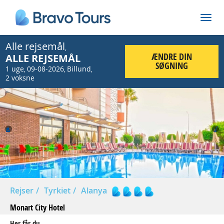
Alle rejsemål
,
ÆNDRE DIN
ALLE REJSEMÅL
SØGNING
1 uge
09-08-2026
Billund
,
,
,
2 voksne
Prev
Nex
Rejser
Tyrkiet
Alanya
Monart City Hotel
Her får du