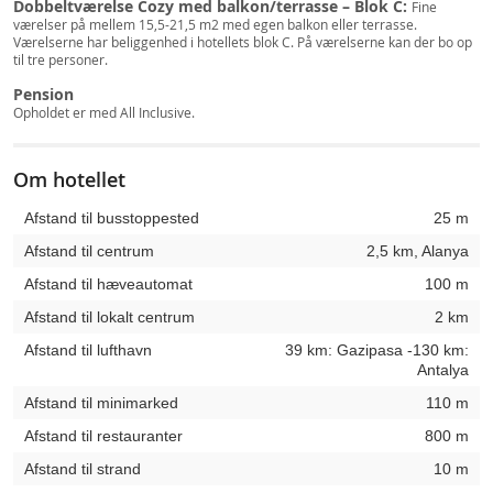
Dobbeltværelse Cozy med balkon/terrasse – Blok C:
Fine
værelser på mellem 15,5-21,5 m2 med egen balkon eller terrasse.
Værelserne har beliggenhed i hotellets blok C. På værelserne kan der bo op
til tre personer.
Pension
Opholdet er med All Inclusive.
Om hotellet
Afstand til busstoppested
25 m
Afstand til centrum
2,5 km, Alanya
Afstand til hæveautomat
100 m
Afstand til lokalt centrum
2 km
Afstand til lufthavn
39 km: Gazipasa -130 km:
Antalya
Afstand til minimarked
110 m
Afstand til restauranter
800 m
Afstand til strand
10 m