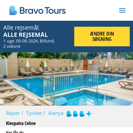
Alle rejsemål
,
ÆNDRE DIN
ALLE REJSEMÅL
SØGNING
1 uge
09-08-2026
Billund
,
,
,
2 voksne
Prev
Nex
Rejser
Tyrkiet
Alanya
Kleopatra Celine
Her får du