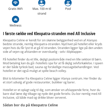
Gratis WiFi
Max. 100 m til
Pool
strand
Wellness
I første række ved Kleopatra-stranden med All Inclusive
Kleopatra Celine er kendt for sin skønne beliggenhed ved en af Alanyas
bedste strande, nemlig Kleopatra-stranden. Nyd livet på hotellet eller kryds
vejen hvis du får lyst til at gå til stranden. Stranden ligger lige på den anden
side af vejen og afstanden er overskuelig - selv i klipklapper.
På hotellet finder du et lille, dejligt poolområde med en lille sektion til børn.
Mod betaling kan du gå i hotellets spa for at få dejlig selvforkælelse. I spaen
er der både tyrkisk bad, sauna og forskellige massagebehandlinger. Ved
hotellet er det også muligt at spille beach volley.
Blot to kilometer fra Kleopatra Celine ligger Alanya centrum. Her finder du
et stort udvalg af gode restauranter, butikker og barer.
Hotellet er et oplagt valg til dig, som ønsker en afslappende ferie, hvor du
bare skal læne dig tilbage og nyde det gode ferieliv. Du bor nemlig med All
Inclusive, så både mad og drikke bliver serveret.
Sådan bor du på Kleopatra Celine