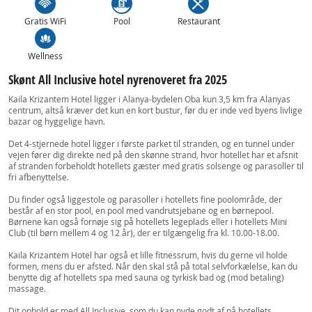
Gratis WiFi
Pool
Restaurant
Wellness
Skønt All Inclusive hotel nyrenoveret fra 2025
Kaila Krizantem Hotel ligger i Alanya-bydelen Oba kun 3,5 km fra Alanyas
centrum, altså kræver det kun en kort bustur, før du er inde ved byens livlige
bazar og hyggelige havn.
Det 4-stjernede hotel ligger i første parket til stranden, og en tunnel under
vejen fører dig direkte ned på den skønne strand, hvor hotellet har et afsnit
af stranden forbeholdt hotellets gæster med gratis solsenge og parasoller til
fri afbenyttelse.
Du finder også liggestole og parasoller i hotellets fine poolområde, der
består af en stor pool, en pool med vandrutsjebane og en børnepool.
Børnene kan også fornøje sig på hotellets legeplads eller i hotellets Mini
Club (til børn mellem 4 og 12 år), der er tilgængelig fra kl. 10.00-18.00.
Kaila Krizantem Hotel har også et lille fitnessrum, hvis du gerne vil holde
formen, mens du er afsted. Når den skal stå på total selvforkælelse, kan du
benytte dig af hotellets spa med sauna og tyrkisk bad og (mod betaling)
massage.
Dit ophold er med All Inclusive, som du kan nyde godt af på hotellets