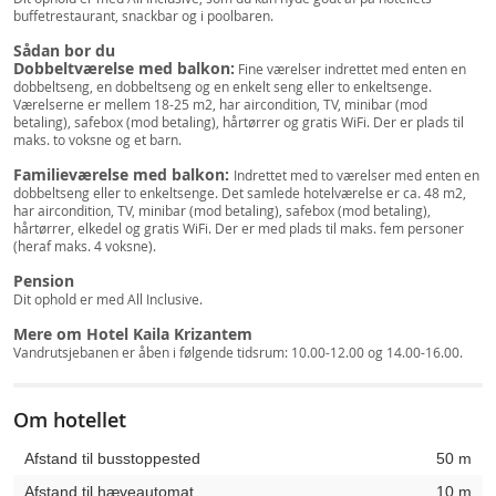
buffetrestaurant, snackbar og i poolbaren.
Sådan bor du
Dobbeltværelse med balkon:
Fine værelser indrettet med enten en
dobbeltseng, en dobbeltseng og en enkelt seng eller to enkeltsenge.
Værelserne er mellem 18-25 m2, har aircondition, TV, minibar (mod
betaling), safebox (mod betaling), hårtørrer og gratis WiFi. Der er plads til
maks. to voksne og et barn.
Familieværelse med balkon:
Indrettet med to værelser med enten en
dobbeltseng eller to enkeltsenge. Det samlede hotelværelse er ca. 48 m2,
har aircondition, TV, minibar (mod betaling), safebox (mod betaling),
hårtørrer, elkedel og gratis WiFi. Der er med plads til maks. fem personer
(heraf maks. 4 voksne).
Pension
Dit ophold er med All Inclusive.
Mere om Hotel Kaila Krizantem
Vandrutsjebanen er åben i følgende tidsrum: 10.00-12.00 og 14.00-16.00.
Om hotellet
Afstand til busstoppested
50 m
Afstand til hæveautomat
10 m