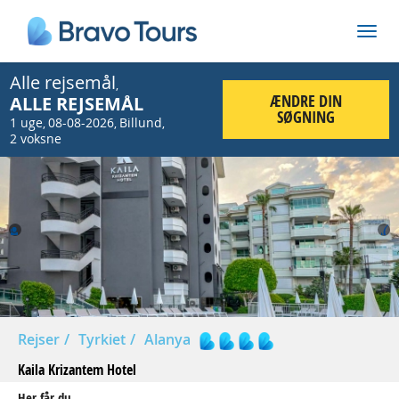
Alle rejsemål
,
ÆNDRE DIN
ALLE REJSEMÅL
SØGNING
1 uge
08-08-2026
Billund
,
,
,
2 voksne
Prev
Nex
Rejser
Tyrkiet
Alanya
Kaila Krizantem Hotel
Her får du