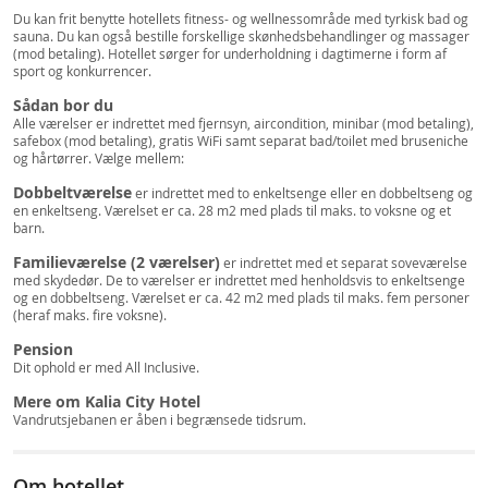
Du kan frit benytte hotellets fitness- og wellnessområde med tyrkisk bad og
sauna. Du kan også bestille forskellige skønhedsbehandlinger og massager
(mod betaling). Hotellet sørger for underholdning i dagtimerne i form af
sport og konkurrencer.
Sådan bor du
Alle værelser er indrettet med fjernsyn, aircondition, minibar (mod betaling),
safebox (mod betaling), gratis WiFi samt separat bad/toilet med bruseniche
og hårtørrer. Vælge mellem:
Dobbeltværelse
er indrettet med to enkeltsenge eller en dobbeltseng og
en enkeltseng. Værelset er ca. 28 m2 med plads til maks. to voksne og et
barn.
Familieværelse (2 værelser)
er indrettet med et separat soveværelse
med skydedør. De to værelser er indrettet med henholdsvis to enkeltsenge
og en dobbeltseng. Værelset er ca. 42 m2 med plads til maks. fem personer
(heraf maks. fire voksne).
Pension
Dit ophold er med All Inclusive.
Mere om Kalia City Hotel
Vandrutsjebanen er åben i begrænsede tidsrum.
Om hotellet