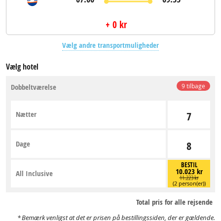
+ 0 kr
Vælg andre transportmuligheder
Vælg hotel
Dobbeltværelse
9 tilbage
Nætter
7
Dage
8
BESTIL
10.023 kr
All Inclusive
11.223 kr
(2 person(er))
Total pris for alle rejsende
Bemærk venligst at det er prisen på bestillingssiden, der er gældende.