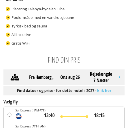
Placering i Alanya-bydelen, Oba
Poolområde med en vandrutsjebane
Tyrkisk bad og sauna
All Inclusive
Gratis WiFi
FIND DIN PRIS
Rejselængde
Fra
Hamborg
,
ons aug 26
7 Nætter
Find datoer og priser for dette hotel i 2027 -
klik her
Vælg fly
SunExpress
(HAM-AYT)
13:40
18:15
SunExpress
(AYT-HAM)