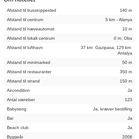
Afstand til busstoppested
140 m
Afstand til centrum
5 km - Alanya
Afstand til hæveautomat
10 m
Afstand til lokalt centrum
0 m, Oba
Afstand til lufthavn
37 km: Gazipasa, 129 km:
Antalya
Afstand til minimarked
50 m
Afstand til restauranter
350 m
Afstand til strand
150 m
Aircondition
Ja
Antal værelser
123
Babyseng
Ja, kræver bestilling
Bar
Ja
Beach club
Ja
Byggeår
2008