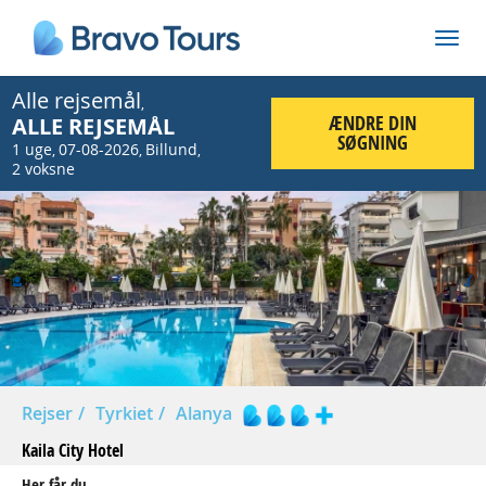
Alle rejsemål
,
ÆNDRE DIN
ALLE REJSEMÅL
SØGNING
1 uge
07-08-2026
Billund
,
,
,
2 voksne
Prev
Nex
Rejser
Tyrkiet
Alanya
Kaila City Hotel
Her får du