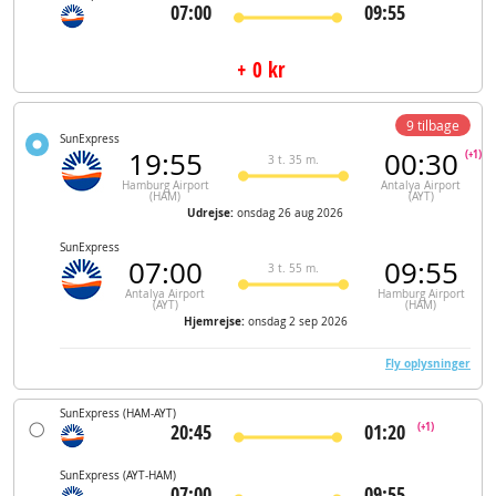
07:00
09:55
+ 0 kr
9 tilbage
SunExpress
19:55
00:30
(+1)
3 t. 35 m.
Hamburg Airport
Antalya Airport
(HAM)
(AYT)
Udrejse:
onsdag 26 aug 2026
SunExpress
07:00
09:55
3 t. 55 m.
Antalya Airport
Hamburg Airport
(AYT)
(HAM)
Hjemrejse:
onsdag 2 sep 2026
Fly oplysninger
SunExpress
(HAM-AYT)
20:45
01:20
(+1)
SunExpress
(AYT-HAM)
07:00
09:55