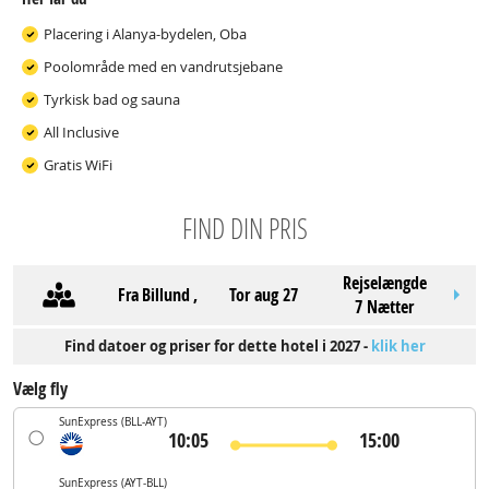
Placering i Alanya-bydelen, Oba
Poolområde med en vandrutsjebane
Tyrkisk bad og sauna
All Inclusive
Gratis WiFi
FIND DIN PRIS
Rejselængde
Fra
Billund
,
tor aug 27
7 Nætter
Find datoer og priser for dette hotel i 2027 -
klik her
Vælg fly
SunExpress
(BLL-AYT)
10:05
15:00
SunExpress
(AYT-BLL)