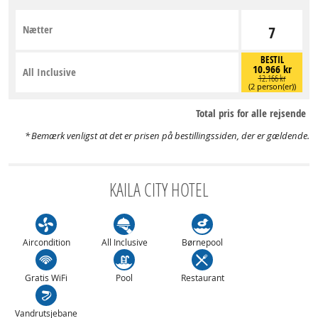
Nætter
7
BESTIL
10.966 kr
All Inclusive
12.166 kr
(2 person(er))
Total pris for alle rejsende
Bemærk venligst at det er prisen på bestillingssiden, der er gældende.
KAILA CITY HOTEL
Aircondition
All Inclusive
Børnepool
Gratis WiFi
Pool
Restaurant
Vandrutsjebane