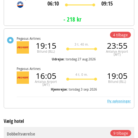
06:10
09:15
- 218 kr
4 tilbage
Pegasus Airlines
19:15
23:55
3 t. 40 m.
Billund (BLL)
Antalya Airport
(AYT)
Udrejse:
torsdag 27 aug 2026
Pegasus Airlines
16:05
19:05
4 t. 0 m.
Antalya Airport
Billund (BLL)
(AYT)
Hjemrejse:
torsdag 3 sep 2026
Fly oplysninger
Vælg hotel
Dobbeltværelse
9 tilbage