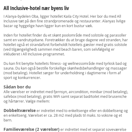
All Inclusive-hotel nær byens liv
I Alanya-bydelen Oba, ligger hotellet Kaila City Hotel. Her bor du med All
Inclusive tæt på den fine strandpromenade og restauranter. Alanyas livlige
bazar og hyggelige havn ligger kun en kort bustur væk.
Inden for hotellet finder du et skønt poolområde med solstole og parasoller
samt en vandrutsjebane. Foretrækker du at bruge dagene ved stranden, har
hotellet også et strandafsnit forbeholdt hotellets gæster med gratis solstole
(ved tilgængelighed) sammen med beach baren, som selvfølgelig er
inkluderet i All Inclusive-programmet.
Du kan frit benytte hotellets fitness- og wellnessområde med tyrkisk bad og
sauna. Du kan også bestille forskellige skønhedsbehandlinger og massager
(mod betaling). Hotellet sørger for underholdning i dagtimerne i form af
sport og konkurrencer.
Sådan bor du
Alle værelser er indrettet med fjernsyn, aircondition, minibar (mod betaling),
safebox (mod betaling), gratis WiFi samt separat bad/toilet med bruseniche
og hårtørrer. Vælge mellem:
Dobbeltværelse
er indrettet med to enkeltsenge eller en dobbeltseng og
en enkeltseng. Værelset er ca. 28 m2 med plads til maks. to voksne og et
barn.
Familieværelse (2 værelser)
er indrettet med et separat soveværelse