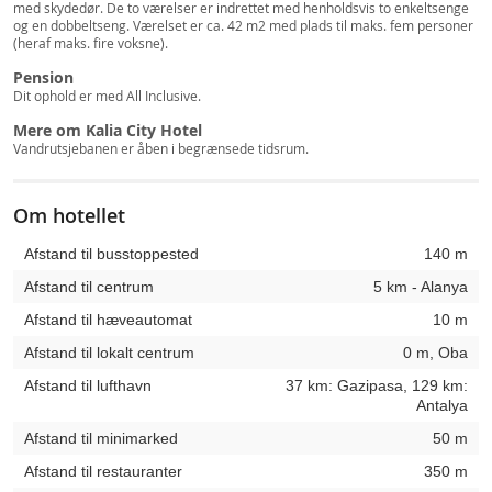
med skydedør. De to værelser er indrettet med henholdsvis to enkeltsenge
og en dobbeltseng. Værelset er ca. 42 m2 med plads til maks. fem personer
(heraf maks. fire voksne).
Pension
Dit ophold er med All Inclusive.
Mere om Kalia City Hotel
Vandrutsjebanen er åben i begrænsede tidsrum.
Om hotellet
Afstand til busstoppested
140 m
Afstand til centrum
5 km - Alanya
Afstand til hæveautomat
10 m
Afstand til lokalt centrum
0 m, Oba
Afstand til lufthavn
37 km: Gazipasa, 129 km:
Antalya
Afstand til minimarked
50 m
Afstand til restauranter
350 m