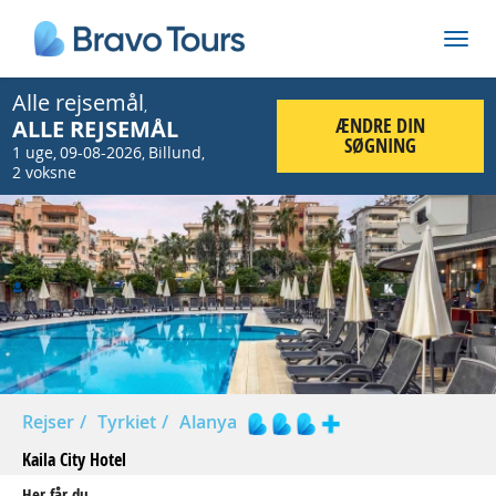
Alle rejsemål
,
ÆNDRE DIN
ALLE REJSEMÅL
SØGNING
1 uge
09-08-2026
Billund
,
,
,
2 voksne
Prev
Nex
Rejser
Tyrkiet
Alanya
Kaila City Hotel
Her får du