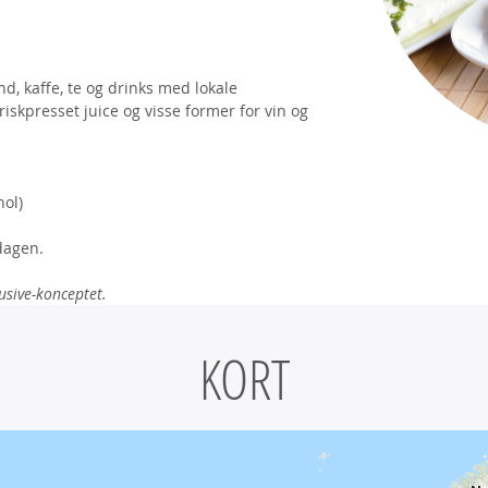
nd, kaffe, te og drinks med lokale
iskpresset juice og visse former for vin og
hol)
edagen.
usive-konceptet.
KORT