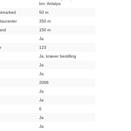
km: Antalya
inimarked
50 m
stauranter
350 m
rand
150 m
Ja
r
123
Ja, kræver bestilling
Ja
Ja
2008
Ja
Ja
6
Ja
Ja