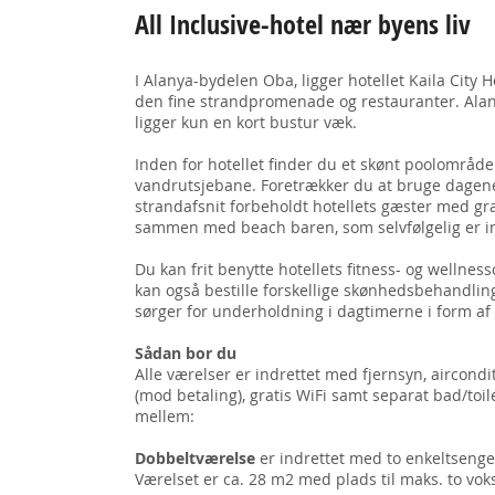
All Inclusive-hotel nær byens liv
I Alanya-bydelen Oba, ligger hotellet Kaila City 
den fine strandpromenade og restauranter. Alany
ligger kun en kort bustur væk.
Inden for hotellet finder du et skønt poolområd
vandrutsjebane. Foretrækker du at bruge dagene 
strandafsnit forbeholdt hotellets gæster med gra
sammen med beach baren, som selvfølgelig er in
Du kan frit benytte hotellets fitness- og welln
kan også bestille forskellige skønhedsbehandlin
sørger for underholdning i dagtimerne i form af
Sådan bor du
Alle værelser er indrettet med fjernsyn, aircondi
(mod betaling), gratis WiFi samt separat bad/toi
mellem:
Dobbeltværelse
er indrettet med to enkeltsenge
Værelset er ca. 28 m2 med plads til maks. to vok