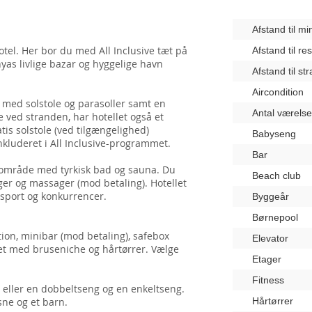
Afstand til m
Hotel. Her bor du med All Inclusive tæt på
Afstand til re
as livlige bazar og hyggelige havn
Afstand til st
Aircondition
e med solstole og parasoller samt en
Antal værelse
ved stranden, har hotellet også et
tis solstole (ved tilgængelighed)
Babyseng
kluderet i All Inclusive-programmet.
Bar
essområde med tyrkisk bad og sauna. Du
Beach club
ger og massager (mod betaling). Hotellet
 sport og konkurrencer.
Byggeår
Børnepool
tion, minibar (mod betaling), safebox
Elevator
let med bruseniche og hårtørrer. Vælge
Etager
Fitness
 eller en dobbeltseng og en enkeltseng.
sne og et barn.
Hårtørrer