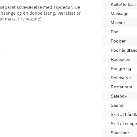
Kaffe/Te facili
 separat soveværelse med skydedør. De
eltsenge og en dobbeltseng. Værelset er
Massage
f maks. fire voksne).
Minibar
Pool
Poolbar
Poolhåndklæ
.
Reception
Rengøring
Renoveret
Restaurant
Safebox
Sauna
Skift af hånd
Skift af seng
Snackbar