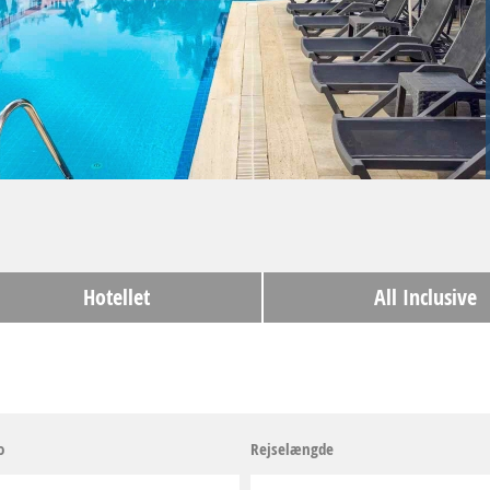
Hotellet
All Inclusive
o
Rejselængde