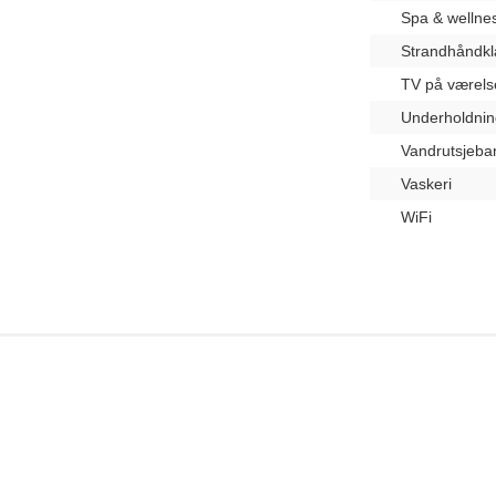
Spa & wellne
Strandhåndk
TV på værels
Underholdnin
Vandrutsjeba
Vaskeri
WiFi