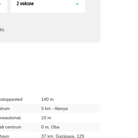
2 voksne
to.
usstoppested
140 m
entrum
5 km - Alanya
hæveautomat
10 m
kalt centrum
0 m, Oba
fthavn
37 km: Gazipasa, 129