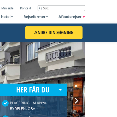
Min side
Kontakt
 hotel
Rejseformer
Afbudsrejser
ÆNDRE DIN SØGNING
HER FÅR DU
Next
PLACERING I ALANYA-
BYDELEN, OBA