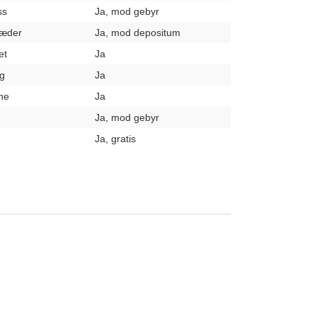
ss
Ja, mod gebyr
læder
Ja, mod depositum
et
Ja
g
Ja
ne
Ja
Ja, mod gebyr
Ja, gratis