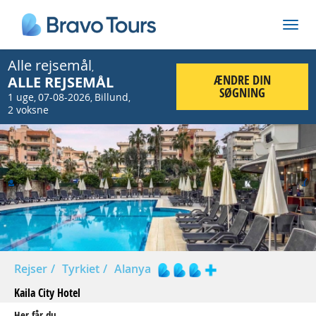
Alle rejsemål
,
ÆNDRE DIN
ALLE REJSEMÅL
SØGNING
1 uge
07-08-2026
Billund
,
,
,
2 voksne
Prev
Nex
Rejser
Tyrkiet
Alanya
Kaila City Hotel
Her får du