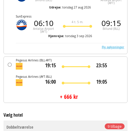
Billund (BLL)
Antalya Airport
(AYT)
Udrejse:
torsdag 27 aug 2026
SunExpress
06:10
09:15
4 t. 5 m.
Antalya Airport
Billund (BLL)
(AYT)
Hjemrejse:
torsdag 3 sep 2026
Fly oplysninger
Pegasus Airlines
(BLL-AYT)
19:15
23:55
Pegasus Airlines
(AYT-BLL)
16:00
19:05
+ 666 kr
Vælg hotel
Dobbeltværelse
9 tilbage