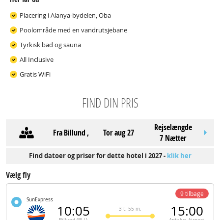
Placering i Alanya-bydelen, Oba
Poolområde med en vandrutsjebane
Tyrkisk bad og sauna
All Inclusive
Gratis WiFi
FIND DIN PRIS
Rejselængde
Fra
Billund
,
tor aug 27
7 Nætter
Find datoer og priser for dette hotel i 2027 -
klik her
Vælg fly
9 tilbage
SunExpress
10:05
15:00
3 t. 55 m.