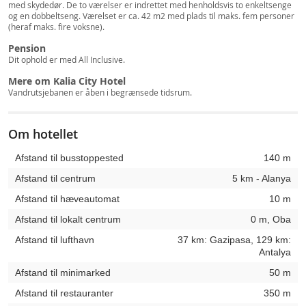
med skydedør. De to værelser er indrettet med henholdsvis to enkeltsenge
og en dobbeltseng. Værelset er ca. 42 m2 med plads til maks. fem personer
(heraf maks. fire voksne).
Pension
Dit ophold er med All Inclusive.
Mere om Kalia City Hotel
Vandrutsjebanen er åben i begrænsede tidsrum.
Om hotellet
Afstand til busstoppested
140 m
Afstand til centrum
5 km - Alanya
Afstand til hæveautomat
10 m
Afstand til lokalt centrum
0 m, Oba
Afstand til lufthavn
37 km: Gazipasa, 129 km:
Antalya
Afstand til minimarked
50 m
Afstand til restauranter
350 m