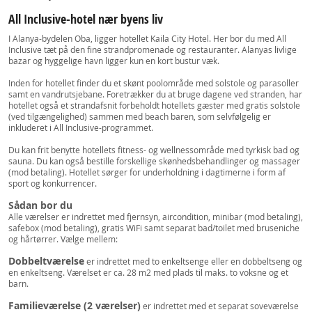
All Inclusive-hotel nær byens liv
I Alanya-bydelen Oba, ligger hotellet Kaila City Hotel. Her bor du med All
Inclusive tæt på den fine strandpromenade og restauranter. Alanyas livlige
bazar og hyggelige havn ligger kun en kort bustur væk.
Inden for hotellet finder du et skønt poolområde med solstole og parasoller
samt en vandrutsjebane. Foretrækker du at bruge dagene ved stranden, har
hotellet også et strandafsnit forbeholdt hotellets gæster med gratis solstole
(ved tilgængelighed) sammen med beach baren, som selvfølgelig er
inkluderet i All Inclusive-programmet.
Du kan frit benytte hotellets fitness- og wellnessområde med tyrkisk bad og
sauna. Du kan også bestille forskellige skønhedsbehandlinger og massager
(mod betaling). Hotellet sørger for underholdning i dagtimerne i form af
sport og konkurrencer.
Sådan bor du
Alle værelser er indrettet med fjernsyn, aircondition, minibar (mod betaling),
safebox (mod betaling), gratis WiFi samt separat bad/toilet med bruseniche
og hårtørrer. Vælge mellem:
Dobbeltværelse
er indrettet med to enkeltsenge eller en dobbeltseng og
en enkeltseng. Værelset er ca. 28 m2 med plads til maks. to voksne og et
barn.
Familieværelse (2 værelser)
er indrettet med et separat soveværelse