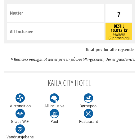
Nætter
7
BESTIL
10.013 kr
All Inclusive
11.213 kr
(2 person(er))
Total pris for alle rejsende
Bemærk venligst at det er prisen på bestillingssiden, der er gældende.
KAILA CITY HOTEL
Aircondition
All Inclusive
Børnepool
Gratis WiFi
Pool
Restaurant
Vandrutsjebane