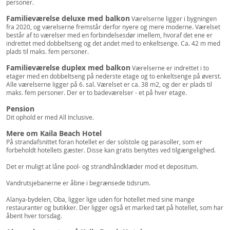
personer.
Familieværelse deluxe med balkon
Værelserne ligger i bygningen
fra 2020, og værelserne fremstår derfor nyere og mere moderne. Værelset
består af to værelser med en forbindelsesdør imellem, hvoraf det ene er
indrettet med dobbeltseng og det andet med to enkeltsenge. Ca. 42 m med
plads til maks. fem personer.
Familieværelse duplex med balkon
Værelserne er indrettet i to
etager med en dobbeltseng på nederste etage og to enkeltsenge på øverst.
Alle værelserne ligger på 6. sal. Værelset er ca. 38 m2, og der er plads til
maks. fem personer. Der er to badeværelser - et på hver etage.
Pension
Dit ophold er med All Inclusive.
Mere om Kaila Beach Hotel
På strandafsnittet foran hotellet er der solstole og parasoller, som er
forbeholdt hotellets gæster. Disse kan gratis benyttes ved tilgængelighed.
Det er muligt at låne pool- og strandhåndklæder mod et depositum.
Vandrutsjebanerne er åbne i begrænsede tidsrum.
Alanya-bydelen, Oba, ligger lige uden for hotellet med sine mange
restauranter og butikker. Der ligger også et marked tæt på hotellet, som har
åbent hver torsdag.