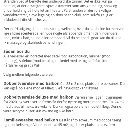
stranden ved at benytte den underjordiske tunnel. Det er ikke kun på
hotellet, at der arrangeres sjove aktiviteter som ansigtsmaling, show og
underholdning på hotellet amfiteater. På stranden er der forskellige
vandaktiviteter, sjove lege og en skøn beach club, som selvfølgelig er
inkluderet i din All Inclusive.
Der er fri adgang til hotellets spa og wellness, hvor du kan holde formen ved
lige i fitnesscenteret eller nyde nogle afslappende timer i den indendørs
pool, tyrkisk bad, sauna eller dampbad. Vil du helt ned i gear kan du tilkøbe
fx massage og skønhedsbehandlinger.
Sådan bor du
Alle værelser er indrettet med satellit-tv, aircondition, minibar (mod
betaling), safebox (mod betaling), elkedel med te- og kaffefaciliteter,
hårtørrer og gratis WiFi.
Vælg mellem følgende værelser:
Dobbeltværelse med balkon
Ca. 28 m2 med plads til tre personer. Du
kan også bo alene mod et tillæg. Skrå havudsigt kan tilkøbes.
Dobbeltværelse
deluxe med balkon
Værelserne ligger i bygningen
fra 2020, og værelserne fremstår derfor nyere og mere moderne. Ca. 24 m2
med plads til maks. tre voksne. Du kan også bo alene mod et tillæg. Denne
værelsestype huser kun voksne og ikke børn.
Familieværelse med balkon
Består af to soverum med dobbeltseng
og to enkeltsenge. Værelset er ca. 45 m2, og der er plads til maks. fem