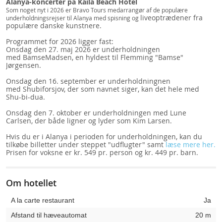
Alanya-koncerter på Kaila Beach Hotel
Som noget nyt i 2026 er Bravo Tours medarrangør af de populære
liveoptrædener fra
underholdningsrejser til Alanya med spisning og
populære danske kunstnere.
Programmet for 2026 ligger fast:
Onsdag den 27. maj 2026
er underholdningen
med
BamseMadsen,
en hyldest til Flemming "Bamse"
Jørgensen.
Onsdag den 16. september
er underholdningnen
med
Shubiforsjov,
der som navnet siger, kan det hele med
Shu-bi-dua.
Onsdag den 7. oktober er underholdningen med
Lune
Carlsen,
der både ligner og lyder som Kim Larsen.
Hvis du er i Alanya i perioden for underholdningen, kan du
tilkøbe billetter under steppet "udflugter" samt
læse mere her.
Prisen for v
oksne er kr. 549 pr. person og
kr. 449 pr. barn.
Om hotellet
A la carte restaurant
Ja
Afstand til hæveautomat
20 m