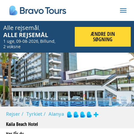
Alle rejsemål
,
ÆNDRE DIN
ALLE REJSEMÅL
SØGNING
1 uge
09-08-2026
Billund
,
,
,
2 voksne
Prev
Nex
Rejser
Tyrkiet
Alanya
Kaila Beach Hotel
Her får du