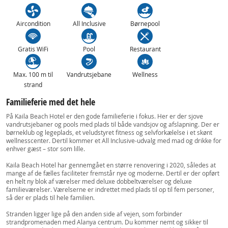
Aircondition
All Inclusive
Børnepool
Gratis WiFi
Pool
Restaurant
Max. 100 m til
Vandrutsjebane
Wellness
strand
Familieferie med det hele
På Kaila Beach Hotel er den gode familieferie i fokus. Her er der sjove
vandrutsjebaner og pools med plads til både vandsjov og afslapning. Der er
børneklub og legeplads, et veludstyret fitness og selvforkælelse i et skønt
wellnesscenter. Dertil kommer et All Inclusive-udvalg med mad og drikke for
enhver gæst – stor som lille.
Kaila Beach Hotel har gennemgået en større renovering i 2020, således at
mange af de fælles faciliteter fremstår nye og moderne. Dertil er der opført
en helt ny blok af værelser med deluxe dobbeltværelser og deluxe
familieværelser. Værelserne er indrettet med plads til op til fem personer,
så der er plads til hele familien.
Stranden ligger lige på den anden side af vejen, som forbinder
strandpromenaden med Alanya centrum. Du kommer nemt og sikker til