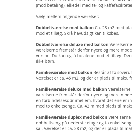
(mod betaling), elkedel med te- og kaffefaciliteter
Vælg mellem følgende værelser:
Dobbeltværelse med balkon
Ca. 28 m2 med plad
mod et tillæg. Skrå havudsigt kan tilkøbes.
Dobbeltværelse
deluxe med balkon
Værelserne 
værelserne fremstår derfor nyere og mere moder
voksne. Du kan også bo alene mod et tillæg. De
ikke børn.
Familieværelse med balkon
Består af to sover
Værelset er ca. 45 m2, og der er plads til maks. 
Familieværelse deluxe med balkon
Værelserne l
værelserne fremstår derfor nyere og mere moder
en forbindelsesdør imellem, hvoraf det ene er 
med to enkeltsenge. Ca. 42 m med plads til mak
Familieværelse duplex med balkon
Værelserne e
dobbeltseng på nederste etage og to enkeltsenge 
sal. Værelset er ca. 38 m2, og der er plads til m