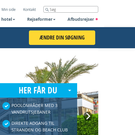
Min side
Kontakt
 hotel
Rejseformer
Afbudsrejser
ÆNDRE DIN SØGNING
HER FÅR DU
POOLOMRÅDER MED 3
VANDRUTSJEBANER
Next
DIREKTE ADGANG TIL
STRANDEN OG BEACH CLUB