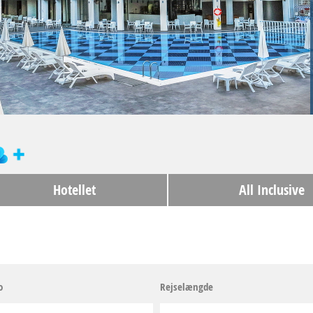
Hotellet
All Inclusive
o
Rejselængde