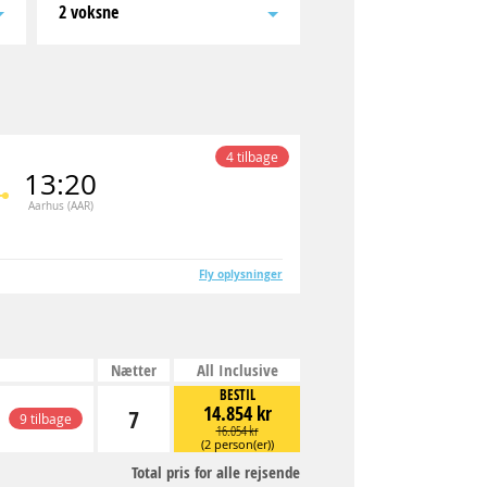
2 voksne
4 tilbage
13:20
Aarhus (AAR)
Fly oplysninger
Nætter
All Inclusive
BESTIL
14.854 kr
7
9 tilbage
16.054 kr
(2 person(er))
Total pris for alle rejsende