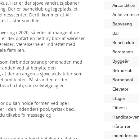
fokus. Her er der sjove vandrutsjebaner
Aircondition
ng. Der er børneklub og legeplads, et
ellnesscenter. Dertil kommer et All
Antal værelse
st – stor som lille.
Babyseng
vering i 2020, således at mange af de
Bar
l er der opført en helt ny blok af værelser
Beach club
relser. Værelserne er indrettet med
hele familien.
Bordtennis
Byggeår
en, som forbinder strandpromenaden med
tranden ved at benytte den
Børneklub
, at der arrangeres sjove aktiviteter som
t amfiteater. På stranden er der
Børnepool
 beach club, som selvfølgelig er
Elevator
Etager
hvor du kan holde formen ved lige i
Fitness
er i den indendørs pool, tyrkisk bad,
 du tilkøbe fx massage og
Handicap-ven
Hårtørrer
Indendørs po
dition, minibar (mod betaling), safebox