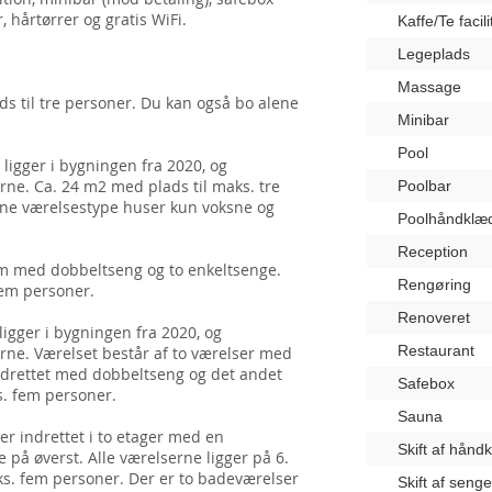
, hårtørrer og gratis WiFi.
Kaffe/Te facili
Legeplads
Massage
s til tre personer. Du kan også bo alene
Minibar
Pool
ligger i bygningen fra 2020, og
ne. Ca. 24 m2 med plads til maks. tre
Poolbar
nne værelsestype huser kun voksne og
Poolhåndklæ
Reception
um med dobbeltseng og to enkeltsenge.
Rengøring
fem personer.
Renoveret
igger i bygningen fra 2020, og
Restaurant
ne. Værelset består af to værelser med
indrettet med dobbeltseng og det andet
Safebox
s. fem personer.
Sauna
r indrettet i to etager med en
Skift af hånd
på øverst. Alle værelserne ligger på 6.
aks. fem personer. Der er to badeværelser
Skift af seng