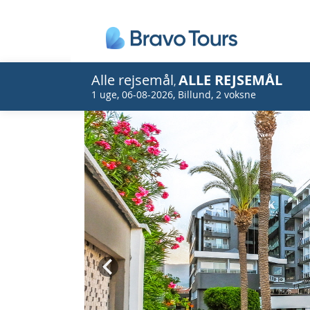
Alle rejsemål
ALLE REJSEMÅL
,
1 uge
,
06-08-2026
,
Billund
,
2 voksne
Prev