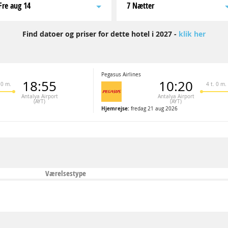
fre aug 14
7 Nætter
Find datoer og priser for dette hotel i 2027 -
klik her
Pegasus Airlines
18:55
10:20
50 m.
4 t. 0 m.
Antalya Airport
Antalya Airport
(AYT)
(AYT)
Hjemrejse:
fredag 21 aug 2026
Værelsestype