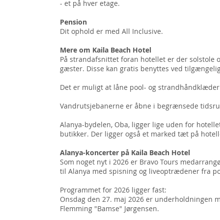
- et på hver etage.
Pension
Dit ophold er med All Inclusive.
Mere om Kaila Beach Hotel
På strandafsnittet foran hotellet er der solstole 
gæster. Disse kan gratis benyttes ved tilgængel
Det er muligt at låne pool- og strandhåndklæde
Vandrutsjebanerne er åbne i begrænsede tidsr
Alanya-bydelen, Oba, ligger lige uden for hotel
butikker. Der ligger også et marked tæt på hotel
Alanya-koncerter på Kaila Beach Hotel
Som noget nyt i 2026 er Bravo Tours medarrang
til Alanya med spisning og
liveoptrædener fra p
Programmet for 2026 ligger fast:
Onsdag den 27. maj 2026
er underholdningen 
Flemming "Bamse" Jørgensen.