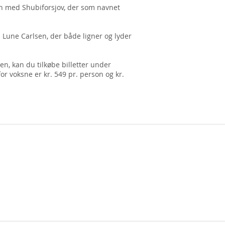
en med
Shubiforsjov,
der som navnet
d
Lune Carlsen,
der både ligner og lyder
en, kan du tilkøbe billetter under
or v
oksne er kr. 549 pr. person og
kr.