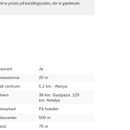
et er prisen på bestillingssiden, der er gældende.
taurant
Ja
hæveautomat
20 m
kalt centrum
5,2 km - Alanya
fthavn
38 km: Gazipaza, 129
km: Antalya
inimarked
På hotellet
stauranter
500 m
rand
75 m