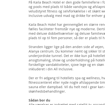
På Kaila Beach Hotel er den gode familieferie i 
og pools med plads til både vandsjov og afslapni
veludstyret fitness og selvforkælelse i et skønt w
Inclusive-udvalg med mad og drikke for enhver gæ
Kaila Beach Hotel har gennemgået en større reno
fælles faciliteter fremstår nye og moderne. Derti
med deluxe dobbeltværelser og deluxe familievæ
plads til op til fem personer, så der er plads til 
Stranden ligger lige på den anden side af vej
Alanya centrum. Du kommer nemt og sikker til s
underjordiske tunnel. Det er ikke kun på hotellet
ansigtsmaling, show og underholdning på hotelle
forskellige vandaktiviteter, sjove lege og en skøn
inkluderet i din All Inclusive.
Der er fri adgang til hotellets spa og wellness, 
fitnesscenteret eller nyde nogle afslappende tim
sauna eller dampbad. Vil du helt ned i gear kan
skønhedsbehandlinger.
Sådan bor du
Alle værelser er indrettet med satellit-tv, aircon