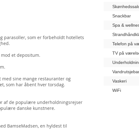
Skønhedssal
Snackbar
Spa & wellne
Strandhåndk
og parasoller, som er forbeholdt hotellets
ighed.
Telefon på væ
TV på værels
r mod et depositum.
Underholdnin
um.
Vandrutsjeba
let med sine mange restauranter og
Vaskeri
let, som har åbent hver torsdag.
WiFi
ør af de populære underholdningsrejser
opulære danske kunstnere.
med
BamseMadsen,
en hyldest til