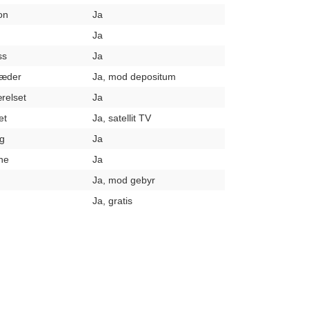
on
Ja
Ja
ss
Ja
læder
Ja, mod depositum
relset
Ja
et
Ja, satellit TV
g
Ja
ne
Ja
Ja, mod gebyr
Ja, gratis