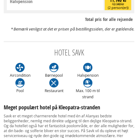
11.140 kr
Halvpension
12.340 kr
(2 person(er))
Total pris for alle rejsende
Bemærk venligst at det er prisen på bestillingssiden, der er gældende.
HOTEL SAVK
Aircondition
Børnepool
Halvpension
Pool
Restaurant
Max. 100 m til
strand
Meget populært hotel på Kleopatra-stranden
Savk er et meget charmerende hotel med én af Alanyas bedste
beliggenheder, nemlig med direkte udgang til den dejlige Kleopatra-strand.
Og da hotellet også har et fantastisk poolområde, er der alle muligheder for,
at din bade- og solferie bliver en stor succes. På Savk vil du opleve et højt
serviceniveau og nyde den gode og imødekommende atmosfære. Her