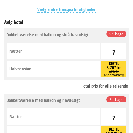
Vælg andre transportmuligheder
Vælg hotel
Dobbeltværelse med balkon og skrå havudsigt
9 tilbage
Nætter
7
BESTIL
8.707 kr
Halvpension
9.907 kr
(2 person(er))
Total pris for alle rejsende
Dobbeltværelse med balkon og havudsigt
2 tilbage
Nætter
7
BESTIL