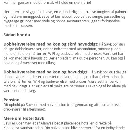
kommer gæster med ét formål: At holde en skøn ferie!
Her er en lille skyggefuld have, en vidunderlig solterrasse omgivet af palmer
og med swimmingpool, separat børnepool, poolbar, solsenge, parasoller og
hyggelige grupper med stole og borde. Restauranten ligger i forbindelse
med solterrassen.
Sådan bor du
Dobbeltværelse med balkon og skrå havudsigt:
På Savk bor du i
dejlige dobbeltværelser, der er indrettet med aircondition, minibar (uden
indhold), telefon, hårtørrer, WIFI og badeværelse med bruser. Værelset har
balkon med skrå havudsigt. Der er plads til maks. tre personer. Du kan også
bo alene på værelset mod tillæg.
Dobbeltværelse med balkon og havudsigt:
På Savk bor du i dejlige
dobbeltværelser, der er indrettet med aircondition, minibar (uden indhold),
telefon, hårtørrer, WIFI og badeværelse med bruser. Værelset har balkon
med havudsigt. Der er plads til maks. tre personer. Du kan også bo alene på
værelset mod tillæg.
Pension
Dit ophold på Savk er med halvpension (morgenmad og aftensmad ekskl.
drikkevarer til aftensmad).
Mere om Hotel Savk
Savk er uden tvivl ét af Alanyas bedst placerede hoteller, direkte på
Kleopatra-sandstranden. Din halvpension bliver serveret fra en indbydende