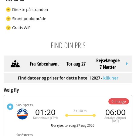
Direkte på stranden
Skønt poolområde
Gratis WiFi
FIND DIN PRIS
Rejselængde
Fra
København
,
tor aug 27
7 Nætter
Find datoer og priser for dette hotel i 2027 -
klik her
Vælg fly
9 tilbage
SunExpress
01:20
06:00
3 t. 40 m.
København (CPH)
Antalya Airport
(AYT)
Udrejse:
torsdag 27 aug 2026
SunExpress