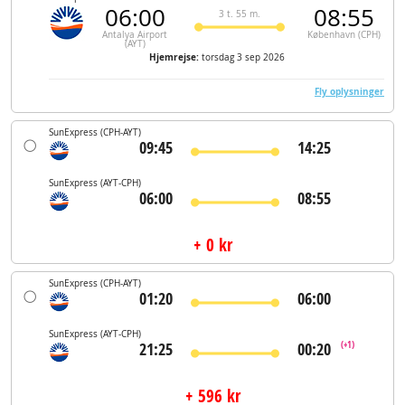
06:00
08:55
3 t. 55 m.
Antalya Airport
København (CPH)
(AYT)
Hjemrejse:
torsdag 3 sep 2026
Fly oplysninger
SunExpress
(CPH-AYT)
09:45
14:25
SunExpress
(AYT-CPH)
06:00
08:55
+ 0 kr
SunExpress
(CPH-AYT)
01:20
06:00
SunExpress
(AYT-CPH)
21:25
00:20
(+1)
+ 596 kr