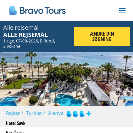
Alle rejsemål
,
ÆNDRE DIN
ALLE REJSEMÅL
SØGNING
1 uge
07-08-2026
Billund
,
,
,
2 voksne
Prev
Nex
Rejser
Tyrkiet
Alanya
Hotel Savk
Her får du