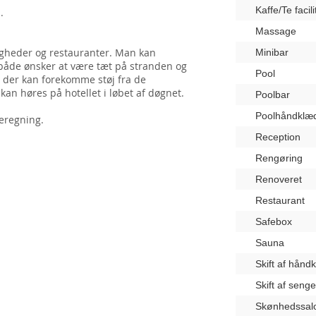
Kaffe/Te facili
.
Massage
igheder og restauranter. Man kan
Minibar
både ønsker at være tæt på stranden og
Pool
 der kan forekomme støj fra de
an høres på hotellet i løbet af døgnet.
Poolbar
Poolhåndklæ
beregning.
Reception
Rengøring
Renoveret
Restaurant
Safebox
Sauna
Skift af hånd
Skift af seng
Skønhedssal