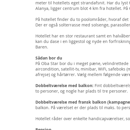
meter til hotellets eget strandafsnit. Har du lyst
Alanya, ligger centrum blot 4 km fra hotellet. På
På hotellet finder du to poolområder, hvoraf de
Der er også solterrasse med solsenge, parasolle
Hotellet har en stor restaurant samt en halvåbe
kan du dase i en liggestol og nyde en forfrisknin
Baren.
Sådan bor du
På Oba Star bor du i meget pæne, velindrettede 
aircondition, satellit-tv, minibar, WiFi, safebok
afrejse) og hårtørrer. Vælg mellem følgende vær
Dobbeltværelse med balkon:
Fint dobbeltværels
to personer, og nogle har plads til tre personer.
Dobbeltværelse med fransk balkon (kampagne
balkon. På værelset er der plads til maks. to per
Hotellet råder over enkelte handicapværelser, s
Pension