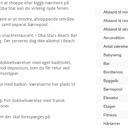
 til at shoppe eller kigge nærmere på
 Oba Star kan du virkelig nyde ferien.
Afstand til m
t ene er et mindre, afslappende område.
Afstand til re
r samt separat børnepool.
Afstand til st
n snackrestaurant. I Oba Stars Beach Bar
Aircondition
g. Der serveres dog ikke alkohol i Beach
Antal værelse
Babyseng
dobbeltværelser med eget bad/toilet,
Bar
s (mod depositum, som du får retur ved
Bordtennis
elsestyper.
Byggeår
e med balkon. Værelserne har plads til
Børnepool
Elevator
):
Fint dobbeltværelse med fransk
soner.
Etager
Fitness
om der skal forespørges på.
Hårtørrer