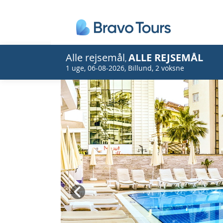
Alle rejsemål
ALLE REJSEMÅL
,
1 uge
,
06-08-2026
,
Billund
,
2 voksne
Prev