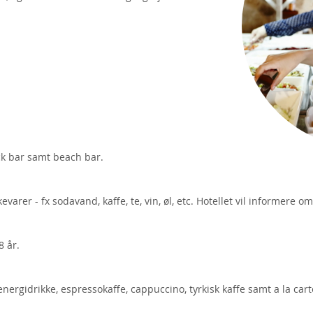
ack bar samt beach bar.
arer - fx sodavand, kaffe, te, vin, øl, etc. Hotellet vil informere om
8 år.
 energidrikke, espressokaffe, cappuccino, tyrkisk kaffe samt a la car