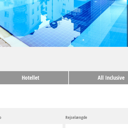
Hotellet
All Inclusive
o
Rejselængde