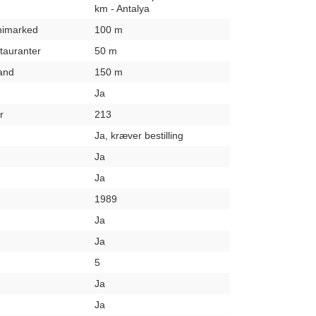
km - Antalya
inimarked
100 m
stauranter
50 m
rand
150 m
Ja
r
213
Ja, kræver bestilling
Ja
Ja
1989
Ja
Ja
5
Ja
Ja