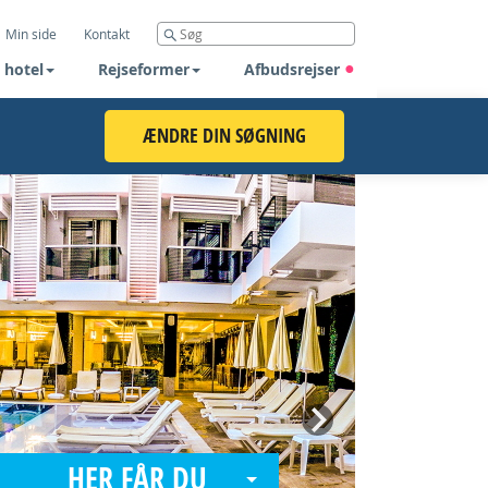
Min side
Kontakt
 hotel
Rejseformer
Afbudsrejser
ÆNDRE DIN SØGNING
Next
HER FÅR DU