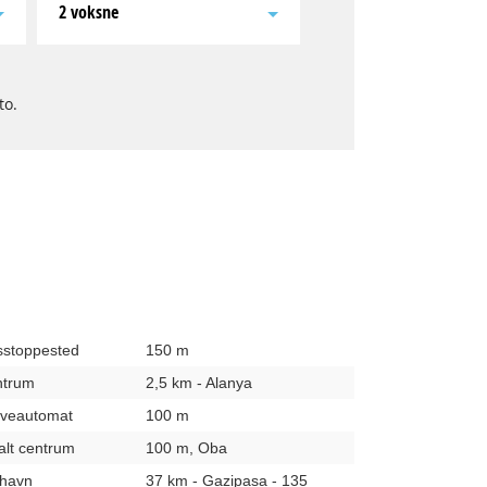
2 voksne
to.
usstoppested
150 m
entrum
2,5 km - Alanya
hæveautomat
100 m
kalt centrum
100 m, Oba
fthavn
37 km - Gazipasa - 135