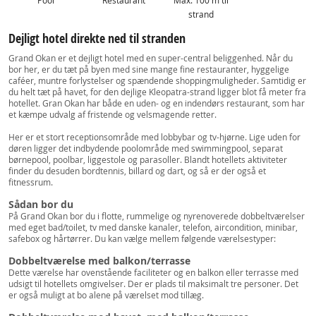
Pool
Restaurant
Max. 100 m til
strand
Dejligt hotel direkte ned til stranden
Grand Okan er et dejligt hotel med en super-central beliggenhed. Når du
bor her, er du tæt på byen med sine mange fine restauranter, hyggelige
caféer, muntre forlystelser og spændende shoppingmuligheder. Samtidig er
du helt tæt på havet, for den dejlige Kleopatra-strand ligger blot få meter fra
hotellet. Gran Okan har både en uden- og en indendørs restaurant, som har
et kæmpe udvalg af fristende og velsmagende retter.
Her er et stort receptionsområde med lobbybar og tv-hjørne. Lige uden for
døren ligger det indbydende poolområde med swimmingpool, separat
børnepool, poolbar, liggestole og parasoller. Blandt hotellets aktiviteter
finder du desuden bordtennis, billard og dart, og så er der også et
fitnessrum.
Sådan bor du
På Grand Okan bor du i flotte, rummelige og nyrenoverede dobbeltværelser
med eget bad/toilet, tv med danske kanaler, telefon, aircondition, minibar,
safebox og hårtørrer. Du kan vælge mellem følgende værelsestyper:
Dobbeltværelse med balkon/terrasse
Dette værelse har ovenstående faciliteter og en balkon eller terrasse med
udsigt til hotellets omgivelser. Der er plads til maksimalt tre personer. Det
er også muligt at bo alene på værelset mod tillæg.