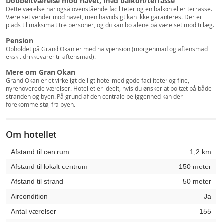
Dobbeltværelse mod havet, med balkon/terrasse
Dette værelse har også ovenstående faciliteter og en balkon eller terrasse.
Værelset vender mod havet, men havudsigt kan ikke garanteres. Der er
plads til maksimalt tre personer, og du kan bo alene på værelset mod tillæg.
Pension
Opholdet på Grand Okan er med halvpension (morgenmad og aftensmad
ekskl. drikkevarer til aftensmad).
Mere om Gran Okan
Grand Okan er et virkeligt dejligt hotel med gode faciliteter og fine,
nyrenoverede værelser. Hotellet er ideelt, hvis du ønsker at bo tæt på både
stranden og byen. På grund af den centrale beliggenhed kan der
forekomme støj fra byen.
Om hotellet
Afstand til centrum
1,2 km
Afstand til lokalt centrum
150 meter
Afstand til strand
50 meter
Aircondition
Ja
Antal værelser
155