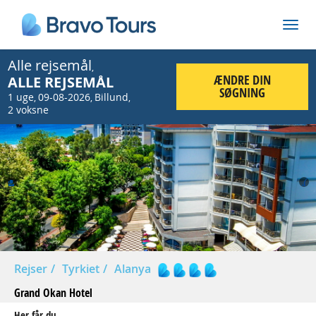
Alle rejsemål
,
ÆNDRE DIN
ALLE REJSEMÅL
SØGNING
1 uge
09-08-2026
Billund
,
,
,
2 voksne
Prev
Nex
Rejser
Tyrkiet
Alanya
Grand Okan Hotel
Her får du