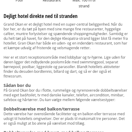
Pool
Restaurant
Max. 100 m til
strand
Dejligt hotel direkte ned til stranden
Grand Okan er et dejligt hotel med en super-central beliggenhed. Når du
bor her, er du tæt på byen med sine mange fine restauranter, hyggelige
caféer, muntre forlystelser og spændende shoppingmuligheder. Samtidig er
du helt tæt på havet, for den dejlige Kleopatra-strand ligger blot få meter fra
hotellet. Gran Okan har både en uden- og en indendørs restaurant, som har
et kæmpe udvalg af fristende og velsmagende retter.
Her er et stort receptionsområde med lobbybar og tv-hjørne. Lige uden for
døren ligger det indbydende poolområde med swimmingpool, separat
børnepool, poolbar, liggestole og parasoller. Blandt hotellets aktiviteter
finder du desuden bordtennis, billard og dart, og så er der også et
fitnessrum.
Sådan bor du
På Grand Okan bor du i flotte, rummelige og nyrenoverede dobbeltværelser
med eget bad/toilet, tv med danske kanaler, telefon, aircondition, minibar,
safebox og hårtørrer. Du kan vælge mellem følgende værelsestyper:
Dobbeltværelse med balkon/terrasse
Dette værelse har ovenstående faciliteter og en balkon eller terrasse med
udsigt til hotellets omgivelser. Der er plads til maksimalt tre personer. Det
er også muligt at bo alene på værelset mod tillæg.