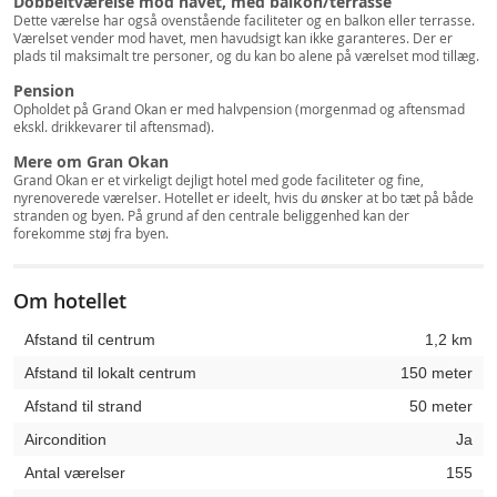
Dobbeltværelse mod havet, med balkon/terrasse
Dette værelse har også ovenstående faciliteter og en balkon eller terrasse.
Værelset vender mod havet, men havudsigt kan ikke garanteres. Der er
plads til maksimalt tre personer, og du kan bo alene på værelset mod tillæg.
Pension
Opholdet på Grand Okan er med halvpension (morgenmad og aftensmad
ekskl. drikkevarer til aftensmad).
Mere om Gran Okan
Grand Okan er et virkeligt dejligt hotel med gode faciliteter og fine,
nyrenoverede værelser. Hotellet er ideelt, hvis du ønsker at bo tæt på både
stranden og byen. På grund af den centrale beliggenhed kan der
forekomme støj fra byen.
Om hotellet
Afstand til centrum
1,2 km
Afstand til lokalt centrum
150 meter
Afstand til strand
50 meter
Aircondition
Ja
Antal værelser
155