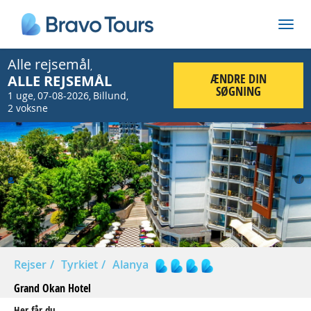
Alle rejsemål
,
ÆNDRE DIN
ALLE REJSEMÅL
SØGNING
1 uge
07-08-2026
Billund
,
,
,
2 voksne
Prev
Nex
Rejser
Tyrkiet
Alanya
Grand Okan Hotel
Her får du