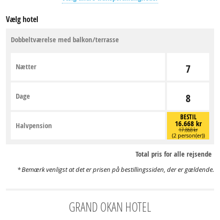
Vælg hotel
Dobbeltværelse med balkon/terrasse
Nætter
7
Dage
8
BESTIL
16.668 kr
Halvpension
17.868 kr
(2 person(er))
Total pris for alle rejsende
Bemærk venligst at det er prisen på bestillingssiden, der er gældende.
GRAND OKAN HOTEL