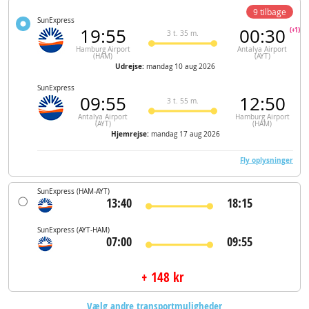
9 tilbage
SunExpress
19:55
00:30
(+1)
3 t. 35 m.
Hamburg Airport
Antalya Airport
(HAM)
(AYT)
Udrejse:
mandag 10 aug 2026
SunExpress
09:55
12:50
3 t. 55 m.
Antalya Airport
Hamburg Airport
(AYT)
(HAM)
Hjemrejse:
mandag 17 aug 2026
Fly oplysninger
SunExpress
(HAM-AYT)
13:40
18:15
SunExpress
(AYT-HAM)
07:00
09:55
+ 148 kr
Vælg andre transportmuligheder