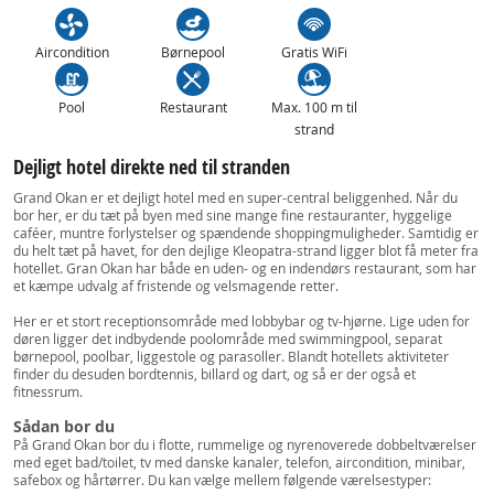
Aircondition
Børnepool
Gratis WiFi
Pool
Restaurant
Max. 100 m til
strand
Dejligt hotel direkte ned til stranden
Grand Okan er et dejligt hotel med en super-central beliggenhed. Når du
bor her, er du tæt på byen med sine mange fine restauranter, hyggelige
caféer, muntre forlystelser og spændende shoppingmuligheder. Samtidig er
du helt tæt på havet, for den dejlige Kleopatra-strand ligger blot få meter fra
hotellet. Gran Okan har både en uden- og en indendørs restaurant, som har
et kæmpe udvalg af fristende og velsmagende retter.
Her er et stort receptionsområde med lobbybar og tv-hjørne. Lige uden for
døren ligger det indbydende poolområde med swimmingpool, separat
børnepool, poolbar, liggestole og parasoller. Blandt hotellets aktiviteter
finder du desuden bordtennis, billard og dart, og så er der også et
fitnessrum.
Sådan bor du
På Grand Okan bor du i flotte, rummelige og nyrenoverede dobbeltværelser
med eget bad/toilet, tv med danske kanaler, telefon, aircondition, minibar,
safebox og hårtørrer. Du kan vælge mellem følgende værelsestyper: