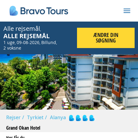
Alle rejsemål
,
ÆNDRE DIN
ALLE REJSEMÅL
SØGNING
1 uge
09-08-2026
Billund
,
,
,
2 voksne
Prev
Nex
Rejser
Tyrkiet
Alanya
Grand Okan Hotel
Her får du