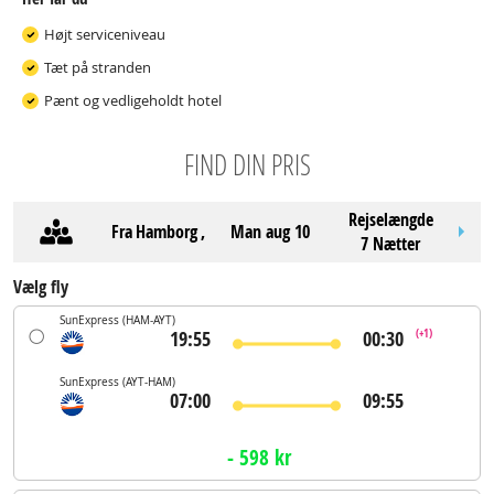
Højt serviceniveau
Tæt på stranden
Pænt og vedligeholdt hotel
FIND DIN PRIS
Rejselængde
Fra
Hamborg
,
man aug 10
7 Nætter
Vælg fly
SunExpress
(HAM-AYT)
19:55
00:30
(+1)
SunExpress
(AYT-HAM)
07:00
09:55
- 598 kr