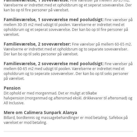
Fine værelser på mellem 30-35 m2.
Værelserne er indrettet med et opholdsrum og et seperat soveværelse. Der
kan bo op til fire personer på værelset.
Familieværelse, 1 soveværelse med pooludsigt:
Fine værelser på
mellem 30-35 m2 med udsigt til poolen. Værelserne er indrettet med et
opholdsrum og et seperat soveværelse. Der kan bo op til fire personer på
værelset.
Familieværelse, 2 soveværelser:
Fine værelser på mellem 60-65 m2.
Værelserne er indrettet med et opholdsrum og to separate soveværelser.
Der kan bo op til seks personer på værelset.
Familieværelse, 2 soveværelse med pooludsigt:
Fine værelser på
mellem 60-65 m2 med udsigt til poolen. Værelserne er indrettet med et
opholdsrum og to seperate soveværelser. Der kan bo op til seks personer
på værelset.
Pension
Dit ophold er med morgenmad. Det er muligt at tilkøbe
halvpension (morgenmad og aftensmad ekskl. drikkevarer til aftensmad) og
All Inclusive.
Mere om Calimera Sunpark Alanya
Billard, bordtennis og massagebehandlinger er mod betaling. Safebox på
værelset er mod betaling.