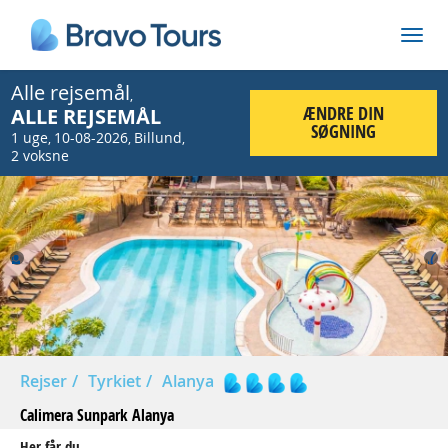
Alle rejsemål
,
ÆNDRE DIN
ALLE REJSEMÅL
SØGNING
1 uge
10-08-2026
Billund
,
,
,
2 voksne
Prev
Nex
Rejser
Tyrkiet
Alanya
Calimera Sunpark Alanya
Her får du