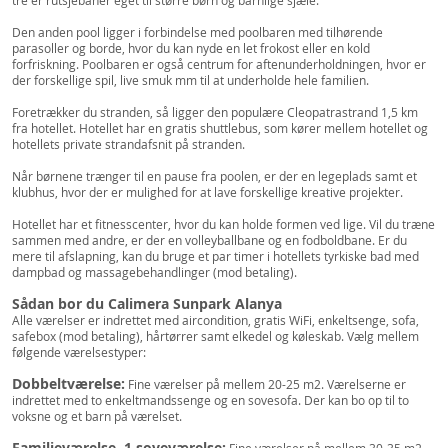
tre er rutsjebaner eget til større børn og barnlige sjæle.
Den anden pool ligger i forbindelse med poolbaren med tilhørende
parasoller og borde, hvor du kan nyde en let frokost eller en kold
forfriskning. Poolbaren er også centrum for aftenunderholdningen, hvor er
der forskellige spil, live smuk mm til at underholde hele familien.
Foretrækker du stranden, så ligger den populære Cleopatrastrand 1,5 km
fra hotellet. Hotellet har en gratis shuttlebus, som kører mellem hotellet og
hotellets private strandafsnit på stranden.
Når børnene trænger til en pause fra poolen, er der en legeplads samt et
klubhus, hvor der er mulighed for at lave forskellige kreative projekter.
Hotellet har et fitnesscenter, hvor du kan holde formen ved lige. Vil du træne
sammen med andre, er der en volleyballbane og en fodboldbane. Er du
mere til afslapning, kan du bruge et par timer i hotellets tyrkiske bad med
dampbad og massagebehandlinger (mod betaling).
Sådan bor du Calimera Sunpark Alanya
Alle værelser er indrettet med aircondition, gratis WiFi, enkeltsenge, sofa,
safebox (mod betaling), hårtørrer samt elkedel og køleskab. Vælg mellem
følgende værelsestyper:
Dobbeltværelse:
Fine værelser på mellem 20-25 m2. Værelserne er
indrettet med to enkeltmandssenge og en sovesofa. Der kan bo op til to
voksne og et barn på værelset.
Familieværelse, 1 soveværelse: