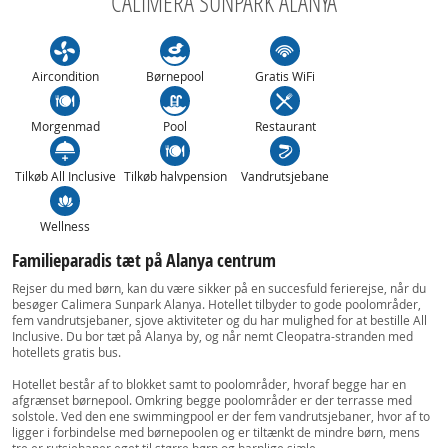
CALIMERA SUNPARK ALANYA
Aircondition
Børnepool
Gratis WiFi
Morgenmad
Pool
Restaurant
Tilkøb All Inclusive
Tilkøb halvpension
Vandrutsjebane
Wellness
Familieparadis tæt på Alanya centrum
Rejser du med børn, kan du være sikker på en succesfuld ferierejse, når du
besøger Calimera Sunpark Alanya. Hotellet tilbyder to gode poolområder,
fem vandrutsjebaner, sjove aktiviteter og du har mulighed for at bestille All
Inclusive. Du bor tæt på Alanya by, og når nemt Cleopatra-stranden med
hotellets gratis bus.
Hotellet består af to blokket samt to poolområder, hvoraf begge har en
afgrænset børnepool. Omkring begge poolområder er der terrasse med
solstole. Ved den ene swimmingpool er der fem vandrutsjebaner, hvor af to
ligger i forbindelse med børnepoolen og er tiltænkt de mindre børn, mens