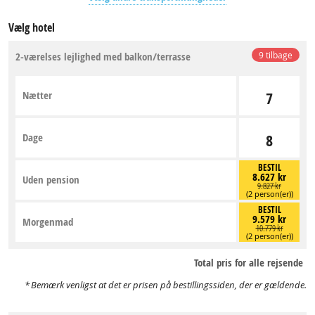
Vælg hotel
2-værelses lejlighed med balkon/terrasse
9 tilbage
Nætter
7
Dage
8
BESTIL
8.627 kr
Uden pension
9.827 kr
(2 person(er))
BESTIL
9.579 kr
Morgenmad
10.779 kr
(2 person(er))
Total pris for alle rejsende
Bemærk venligst at det er prisen på bestillingssiden, der er gældende.