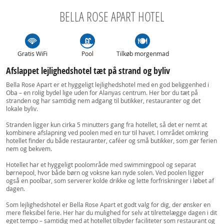
BELLA ROSE APART HOTEL
Gratis WiFi
Pool
Tilkøb morgenmad
Afslappet lejlighedshotel tæt på strand og byliv
Bella Rose Apart er et hyggeligt lejlighedshotel med en god beliggenhed i
Oba – en rolig bydel lige uden for Alanyas centrum. Her bor du tæt på
stranden og har samtidig nem adgang til butikker, restauranter og det
lokale byliv.
Stranden ligger kun cirka 5 minutters gang fra hotellet, så det er nemt at
kombinere afslapning ved poolen med en tur til havet. I området omkring
hotellet finder du både restauranter, caféer og små butikker, som gør ferien
nem og bekvem.
Hotellet har et hyggeligt poolområde med swimmingpool og separat
børnepool, hvor både børn og voksne kan nyde solen. Ved poolen ligger
også en poolbar, som serverer kolde drikke og lette forfriskninger i løbet af
dagen.
Som lejlighedshotel er Bella Rose Apart et godt valg for dig, der ønsker en
mere fleksibel ferie. Her har du mulighed for selv at tilrettelægge dagen i dit
eget tempo – samtidig med at hotellet tilbyder faciliteter som restaurant og