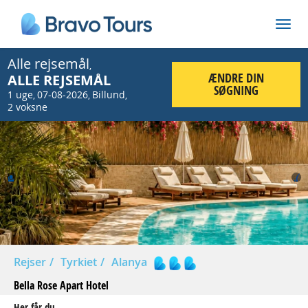
Alle rejsemål
,
ÆNDRE DIN
ALLE REJSEMÅL
SØGNING
1 uge
07-08-2026
Billund
,
,
,
2 voksne
Prev
Nex
Rejser
Tyrkiet
Alanya
Bella Rose Apart Hotel
Her får du