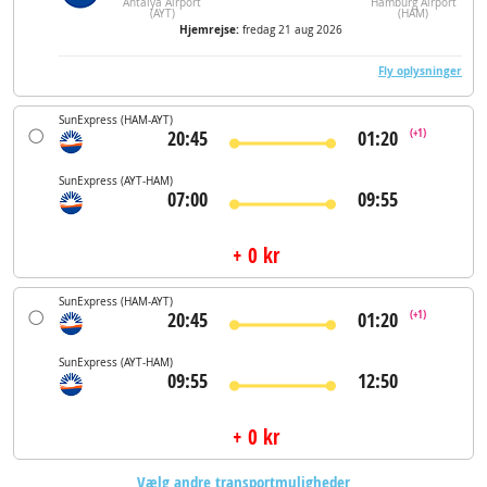
Antalya Airport
Hamburg Airport
(AYT)
(HAM)
Hjemrejse:
fredag 21 aug 2026
Fly oplysninger
SunExpress
(HAM-AYT)
20:45
01:20
(+1)
SunExpress
(AYT-HAM)
07:00
09:55
+ 0 kr
SunExpress
(HAM-AYT)
20:45
01:20
(+1)
SunExpress
(AYT-HAM)
09:55
12:50
+ 0 kr
Vælg andre transportmuligheder