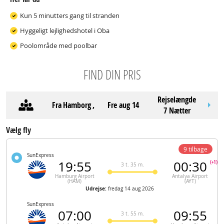
Kun 5 minutters gang til stranden
Hyggeligt lejlighedshotel i Oba
Poolområde med poolbar
FIND DIN PRIS
Rejselængde
Fra
Hamborg
,
fre aug 14
7 Nætter
Vælg fly
9 tilbage
SunExpress
19:55
00:30
(+1)
3 t. 35 m.
Hamburg Airport
Antalya Airport
(HAM)
(AYT)
Udrejse:
fredag 14 aug 2026
SunExpress
07:00
09:55
3 t. 55 m.