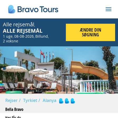
Alle rejsemål
,
ÆNDRE DIN
ALLE REJSEMÅL
SØGNING
1 uge
08-08-2026
Billund
,
,
,
2 voksne
Prev
Nex
Rejser
Tyrkiet
Alanya
Bella Bravo
Her får du