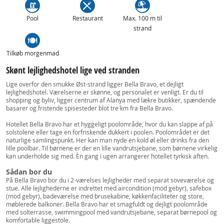
Pool
Restaurant
Max. 100 m til
strand
Tilkøb morgenmad
Skønt lejlighedshotel lige ved stranden
Lige overfor den smukke Øst-strand ligger Bella Bravo, et dejligt
lejlighedshotel. Værelserne er skønne, og personalet er venligt. Er du til
shopping og byliv, ligger centrum af Alanya med lækre butikker, spændende
basarer og fristende spisesteder blot tre km fra Bella Bravo.
Hotellet Bella Bravo har et hyggeligt poolområde, hvor du kan slappe af på
solstolene eller tage en forfriskende dukkert i poolen. Poolområdet er det
naturlige samlingspunkt. Her kan man nyde en kold øl eller drinks fra den
lille poolbar. Til børnene er der en lille vandrutsjebane, som børnene virkelig
kan underholde sig med. Èn gang i ugen arrangerer hotellet tyrkisk aften.
Sådan bor du
På Bella Bravo bor du i 2-værelses lejligheder med separat soveværelse og
stue. Alle lejlighederne er indrettet med aircondition (mod gebyr), safebox
(mod gebyr), badeværelse med brusekabine, køkkenfaciliteter og store,
møblerede balkoner. Bella Bravo har et smagfuldt og dejligt poolområde
med solterrasse, swimmingpool med vandrutsjebane, separat børnepool og
komfortable liggestole.