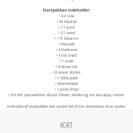
Startpakken indeholder:
• 4 x cola
• 4x lokal øl
• 1 l. juice
• 2 l. vand
• 1 fl. lokal vin
• Nescafe
• 4 thebreve
• Frisk brød
• 1 smør
• 8 skiver ost
• 8 skiver skinke
• 1 dåse paté
• Marmelade
• 1 pose chips
• Evt lidt specialiteter såsom Oliven, skinke og ost ala tapas, mezer.
Indholdet af startpakken kan variere lidt fra en destination til en anden.
KORT