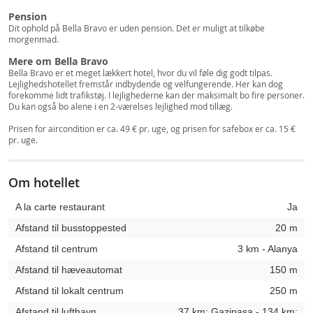
Pension
Dit ophold på Bella Bravo er uden pension. Det er muligt at tilkøbe
morgenmad.
Mere om Bella Bravo
Bella Bravo er et meget lækkert hotel, hvor du vil føle dig godt tilpas.
Lejlighedshotellet fremstår indbydende og velfungerende. Her kan dog
forekomme lidt trafikstøj. I lejlighederne kan der maksimalt bo fire personer.
Du kan også bo alene i en 2-værelses lejlighed mod tillæg.
Prisen for aircondition er ca. 49 € pr. uge, og prisen for safebox er ca. 15 €
pr. uge.
Om hotellet
A la carte restaurant
Ja
Afstand til busstoppested
20 m
Afstand til centrum
3 km - Alanya
Afstand til hæveautomat
150 m
Afstand til lokalt centrum
250 m
Afstand til lufthavn
37 km: Gazipasa - 134 km: