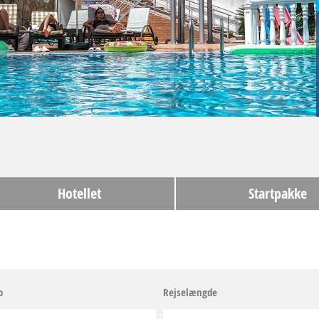
Hotellet
Startpakke
o
Rejselængde