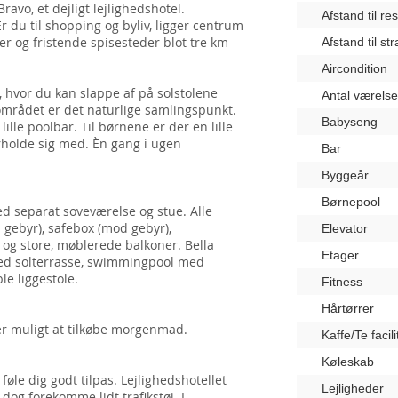
avo, et dejligt lejlighedshotel.
Afstand til re
r du til shopping og byliv, ligger centrum
r og fristende spisesteder blot tre km
Afstand til st
Aircondition
, hvor du kan slappe af på solstolene
Antal værelse
lområdet er det naturlige samlingspunkt.
Babyseng
ille poolbar. Til børnene er der en lille
holde sig med. Èn gang i ugen
Bar
Byggeår
Børnepool
ed separat soveværelse og stue. Alle
 gebyr), safebox (mod gebyr),
Elevator
og store, møblerede balkoner. Bella
Etager
med solterrasse, swimmingpool med
le liggestole.
Fitness
Hårtørrer
er muligt at tilkøbe morgenmad.
Kaffe/Te facili
Køleskab
føle dig godt tilpas. Lejlighedshotellet
Lejligheder
og forekomme lidt trafikstøj. I