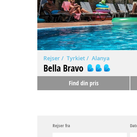
Rejser
Tyrkiet
Alanya
Bella Bravo
Find din pris
Rejser fra
Dat