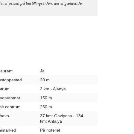
et er prisen på bestillingssiden, der er gældende.
taurant
Ja
usstoppested
20 m
entrum
3 km - Alanya
hæveautomat
150 m
kalt centrum
250 m
fthavn
37 km: Gazipasa - 134
km: Antalya
inimarked
På hotellet