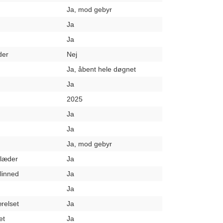
Ja, mod gebyr
Ja
Ja
der
Nej
Ja, åbent hele døgnet
Ja
2025
Ja
Ja
Ja, mod gebyr
klæder
Ja
elinned
Ja
Ja
relset
Ja
et
Ja