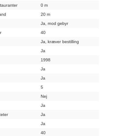
stauranter
0 m
rand
20 m
Ja, mod gebyr
r
40
Ja, kræver bestilling
Ja
1998
Ja
Ja
5
Nej
Ja
teter
Ja
Ja
40