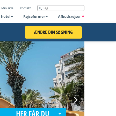
Min side
Kontakt
 hotel
Rejseformer
Afbudsrejser
ÆNDRE DIN SØGNING
Next
HER FÅR DU