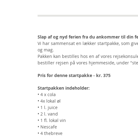
Slap af og nyd ferien fra du ankommer til din fe
Vi har sammensat en lækker startpakke, som give
og mag.
Pakken kan bestilles hos en af vores rejsekonsule
bestiller rejsen på vores hjemmeside, under "step
Pris for denne startpakke - kr. 375
Startpakken indeholder:
• 4 x cola
• 4x lokal øl
• 1 l. juice
• 2 l. vand
• 1 fl. lokal vin
• Nescafe
• 4 thebreve