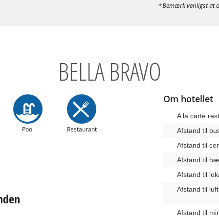
Bemærk venligst at d
BELLA BRAVO
Om hotellet
A la carte res
Pool
Restaurant
Afstand til b
Afstand til c
Afstand til 
Afstand til lo
Afstand til lu
anden
Afstand til m