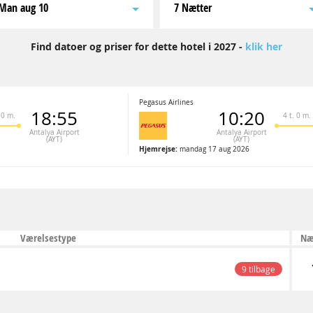
man aug 10
7 Nætter
Find datoer og priser for dette hotel i 2027 -
klik her
Pegasus Airlines
18:55
10:20
50 m.
4 t. 0 m.
Antalya Airport
Antalya Airport
(AYT)
(AYT)
Hjemrejse:
mandag 17 aug 2026
Værelsestype
Næ
9 tilbage