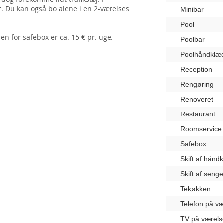
r. Du kan også bo alene i en 2-værelses
Minibar
Pool
sen for safebox er ca. 15 € pr. uge.
Poolbar
Poolhåndklæ
Reception
Rengøring
Renoveret
Restaurant
Roomservice
Safebox
Skift af hånd
Skift af seng
Tekøkken
Telefon på væ
TV på værels