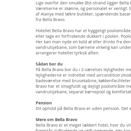
Lige overfor den smukke Øst-strand ligger Bella Br
Værelserne er skønne, og personalet er venligt. E
af Alanya med lækre butikker, spændende basare
fra Bella Bravo.
Hotellet Bella Bravo har et hyggeligt poolområde
eller tage en forfriskende dukkert i poolen. Poo
Her kan man nyde en kold øl eller drinks fra den l
vandrutsjebane, som børnene virkelig kan under
arrangerer hotellet tyrkisk aften.
Sådan bor du
På Bella Bravo bor du i 2-værelses lejligheder m
lejlighederne er indrettet med aircondition (mod
badeværelse med brusekabine, køkkenfaciliteter 
Bravo har et smagfuldt og dejligt poolområde 
vandrutsjebane, separat børnepool og komfortab
Pension
Dit ophold på Bella Bravo er uden pension. Det 
Mere om Bella Bravo
Bella Bravo er et meget lækkert hotel, hvor du vil 
fremstår indbydende og velfungerende. Her kan d