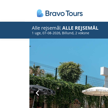
Alle rejsemål
ALLE REJSEMÅL
,
1 uge
,
07-08-2026
,
Billund
,
2 voksne
Prev