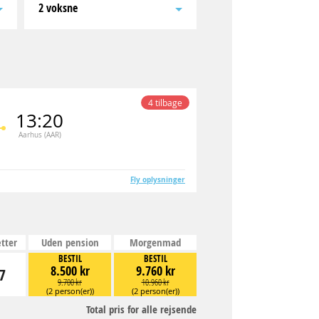
2 voksne
4 tilbage
13:20
Aarhus (AAR)
Fly oplysninger
tter
Uden pension
Morgenmad
BESTIL
BESTIL
8.500 kr
9.760 kr
7
9.700 kr
10.960 kr
(2 person(er))
(2 person(er))
Total pris for alle rejsende