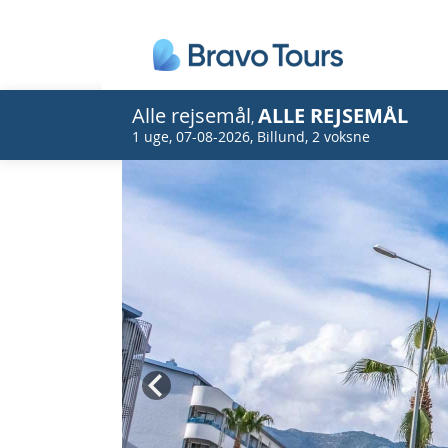
Alle rejsemål
ALLE REJSEMÅL
,
1 uge
,
07-08-2026
,
Billund
,
2 voksne
Prev