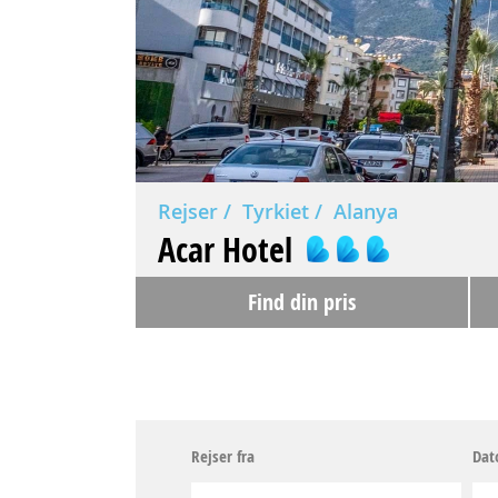
Rejser
Tyrkiet
Alanya
Acar Hotel
Find din pris
Rejser fra
Dat