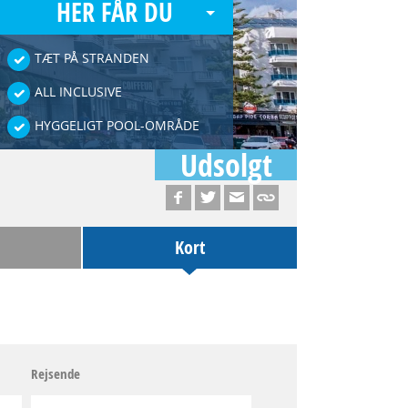
HER FÅR DU
TÆT PÅ STRANDEN
ALL INCLUSIVE
HYGGELIGT POOL-OMRÅDE
Udsolgt
Kort
Rejsende