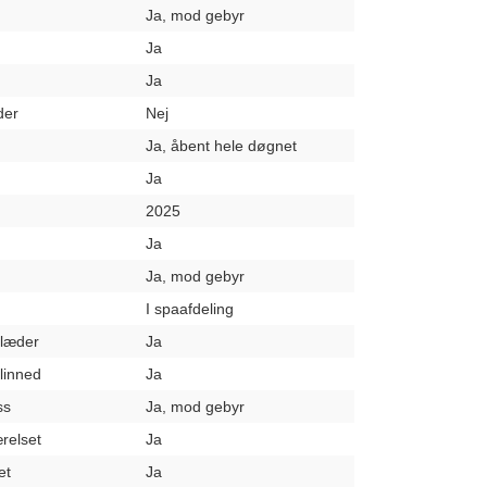
Ja, mod gebyr
Ja
Ja
der
Nej
Ja, åbent hele døgnet
Ja
2025
Ja
Ja, mod gebyr
I spaafdeling
klæder
Ja
elinned
Ja
ss
Ja, mod gebyr
relset
Ja
et
Ja