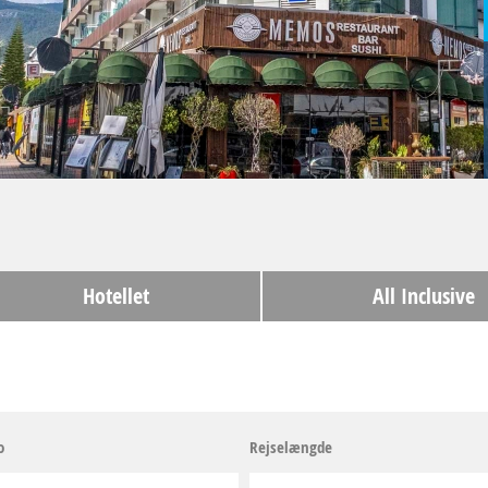
Hotellet
All Inclusive
o
Rejselængde