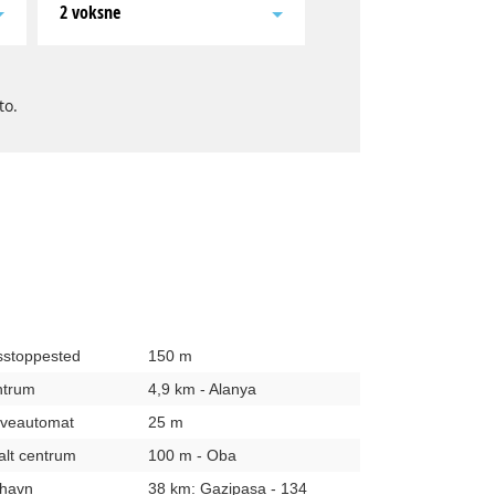
2 voksne
to.
usstoppested
150 m
entrum
4,9 km - Alanya
hæveautomat
25 m
kalt centrum
100 m - Oba
fthavn
38 km: Gazipasa - 134