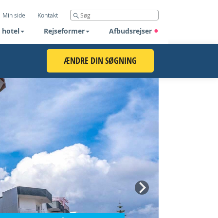
Min side
Kontakt
 hotel
Rejseformer
Afbudsrejser
ÆNDRE DIN SØGNING
Next