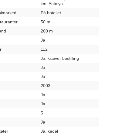
km: Antalya
inimarked
På hotellet
stauranter
50 m
rand
200 m
Ja
r
112
Ja, kræver bestilling
Ja
Ja
2003
Ja
Ja
5
Ja
teter
Ja, kedel