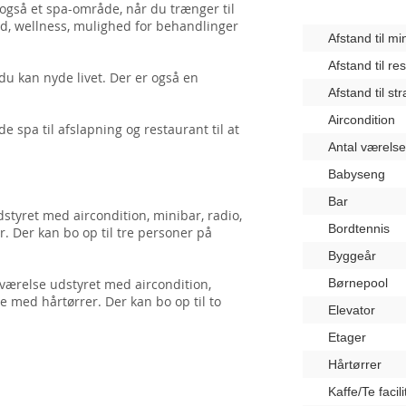
også et spa-område, når du trænger til
ad, wellness, mulighed for behandlinger
Afstand til m
Afstand til re
du kan nyde livet. Der er også en
Afstand til st
Aircondition
de spa til afslapning og restaurant til at
Antal værelse
Babyseng
Bar
styret med aircondition, minibar, radio,
Bordtennis
. Der kan bo op til tre personer på
Byggeår
ærelse udstyret med aircondition,
Børnepool
e med hårtørrer. Der kan bo op til to
Elevator
Etager
Hårtørrer
Kaffe/Te facili