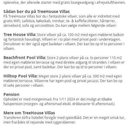
oplevelse, der allerede starter med gratis loungeadgang i afrejselufthavnen.
Sådan bor du på TreeHouse Villas
På TreeHouse Villas bor du i fantastiske villaer, som alle er indrettet med
gratis WiFi, safebox, køleskab, minibar, te- & kaffefaciliteter, hårtørrer,
skrivebord, sofa og aircondition. Du kan vælge mellem følgende villaer:
Tree House Villa:
Store villaer på ca. 100 m2 med egen møbleret balkon
og fantastisk havudsigt. Villaen er i to plan med privat pool i underetagen.
Derudover er der også eget badekar i villaen. Der kan bo op til to personer i
villaen.
Beachfront Pool Villa:
Store 2-plans villaer på ca. to personer 110 m2
med egen møbleret terrasse og med direkte adgang til stranden. I villaen er
der en privat pool, samt badekar. Der kan bo op til to personer i villaen.
Hilltop Pool Villa:
Meget store 2-plans villaer på ca. 390 m2 med egen
møbleret terrasse. Villaerne har egen pool og privat jacuzzi. Der kan bo op
til seks personer i villaen.
Pension
Opholdet er med morgenmad. Fra 1/11 2024 er det muligt at tilkøbe
halvpension (morgen- og aftensmad ekskl. drikkevarer til aftensmad.)
Mere om TreeHouse Villas
Transferen til/fra hotellet foregår med speedbåd. Det er en meget smuk tur,
men frarådes til rejsende med rygproblemer.