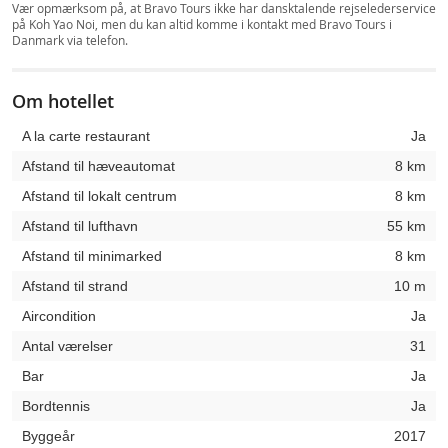
Vær opmærksom på, at Bravo Tours ikke har dansktalende rejselederservice
på Koh Yao Noi, men du kan altid komme i kontakt med Bravo Tours i
Danmark via telefon.
Om hotellet
A la carte restaurant
Ja
Afstand til hæveautomat
8 km
Afstand til lokalt centrum
8 km
Afstand til lufthavn
55 km
Afstand til minimarked
8 km
Afstand til strand
10 m
Aircondition
Ja
Antal værelser
31
Bar
Ja
Bordtennis
Ja
Byggeår
2017