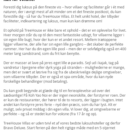
Forestil dig luksus på den fineste vis – hvor villaer og faciliteter går i ét med
naturen, der i øvrigt mest af alt minder om et det fineste postkost, du kan
forestille dig - så har du TreeHouse Villas. Et helt unikt hotel, der tilbyder
faciliteter, indkvartering og luksus, man kun kan drømme om!
Et ophold på TreeHouse er ikke bare et ophold – det er en oplevelse for livet.
Hver morgen står du op til den mest fantastiske udsigt, for villaerne ligger i
sin egen lille bugt, hvor der kun er et andet resort. Mellem trætoppene
ligger villaerne, der alle har sin egen lille gangbro – det skaber de perfekte
rammer. Her har du din egen lille pool – men der er selvfølgelig også en 400
meter lang sandstrand, som du frit kan benytte.
Der er masser at lave på jeres eget lille ø-paradis. Sejl ud i kajak, tag på
vandretur i bjergene eller dyrk yoga på stranden – mulighederne er mange,
men det er svært at løsrive fra sig fra de ubeskrivelige dejlige omgivelser,
som villaerne tilbyder. Der er også et spa-område, hvor du kan nyde
forskellige behandlinger (mod betaling).
Du kan godt begynde at glæde dig til en ferieoplevelse ud over det
sædvanlige! På Koh Yao Noi er der ingen neonskilte, der forstyrrer roen. Der
er kun de restauranter, der hører til de to resorts, der ligger i bugten. Intet
andet kan forstyrre jeres ferie – nyd den præcis, som du har lyst. Alt er
muligt, selv privat middag i din egen villa. Vi lover dig, at omgivelserne er
perfekte – og så er stedet kun for voksne (fra 17 år og op).
TreeHouse Villas er uden tvivl et af vores bedste luksushoteller og derfor
Bravo Deluxe. Start ferien på den helt rigtige måde med en 5-stjernet