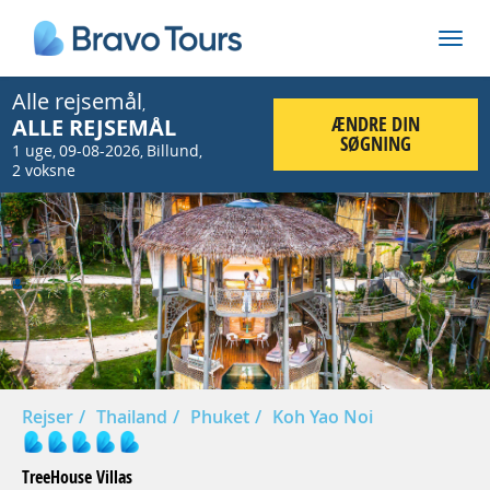
Alle rejsemål
,
ÆNDRE DIN
ALLE REJSEMÅL
SØGNING
1 uge
09-08-2026
Billund
,
,
,
2 voksne
Prev
Nex
Rejser
Thailand
Phuket
Koh Yao Noi
TreeHouse Villas